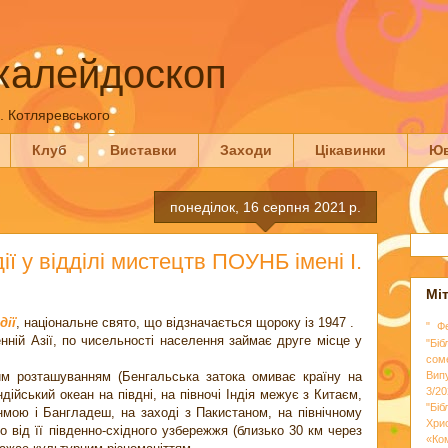
калейдоскоп
П. Котляревського
Клуб
Виставки
Заходи
Цікавинки
Юв
понеділок, 16 серпня 2021 р.
ії у відділі мистецтв ПОУНБ імені І.
Мі
дії
, національне свято, що відзначається щороку із 1947 .
" Ф
нній Азії, по чисельності населення займає друге місце у
"Біб
сом
им розташуванням (Бенгальська затока омиває країну на
Вип
3/20
ндійський океан на півдні, на півночі Індія межує з Китаєм,
"Бі
нмою і Бангладеш, на заході з Пакистаном, на північному
Хри
о від її південно-східного узбережжя (близько 30 км через
«Ко