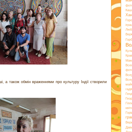
ман
фот
Каш
Хан
Гор
ігра
Люб
Вер
Гор
Во
Кул
Кра
Мак
Все
фот
Все
Все
ірші, а також обмін враженнями про культуру Індії створили
май
гад
Ген
Гео
Гіпп
квіт
Горі
гра
Вер
Дав