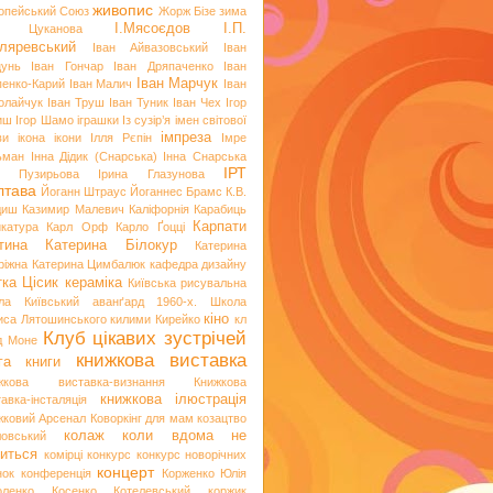
живопис
опейський Союз
Жорж Бізе
зима
І.Мясоєдов
І.П.
я Цуканова
ляревський
Іван Айвазовський
Іван
цунь
Іван Гончар
Іван Дряпаченко
Іван
Іван Марчук
пенко-Карий
Іван Малич
Іван
олайчук
Іван Труш
Іван Туник
Іван Чех
Ігор
иш
Ігор Шамо
іграшки
Із сузір’я імен світової
імпреза
ви
ікона
ікони
Ілля Рєпін
Імре
ьман
Інна Дідик (Снарська)
Інна Снарська
ІРТ
и Пузирьова
Ірина Глазунова
лтава
Йоганн Штраус
Йоганнес Брамс
К.В.
диш
Казимир Малевич
Каліфорнія
Карабиць
Карпати
икатура
Карл Орф
Карло Ґоцці
тина
Катерина Білокур
Катерина
ріжна
Катерина Цимбалюк
кафедра дизайну
тка Цісик
кераміка
Київська рисувальна
ла
Київський аванґард 1960-х. Школа
кіно
иса Лятошинського
килими
Кирейко
кл
Клуб цікавих зустрічей
д Моне
книжкова виставка
га
книги
жкова виставка-визнання
Книжкова
книжкова ілюстрація
авка-інсталяція
жковий Арсенал
Коворкінг для мам
козацтво
колаж
коли вдома не
ловський
иться
комірці
конкурс
конкурс новорічних
концерт
нок
конференція
Корженко Юлія
оленко
Косенко
Котелевський коржик