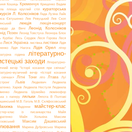
Кременчук
ання
Кошиць
Крищенко Вадим
кураторська
гла площа
круглий стіл
курсія
Л. Колєсніков
Лада Лузіна
Лайк
иса Євтушенко
Лев Ревуцький
Лев Скоп
лекція
лекція-концерт
инський
Леонід Колєсніков
нардо да Вінчі
нід Позен
Леонід Товстуха
Леонора Блох
ь Курбас
Лесь Сердюк
Леся Горова
Леся
Леся Українка
листівки
ко
листівка
Лідія
Лідія Орел
хненко
Лідія Нагога
літер
літературно-
ературна година
стецькі заходи
Літературно-
ичний вечір "Історії кохання при свічках"
ературно-музичний вечір «Історії кохання
Літні Тони
Лтава
 свічках»
літо
Луї
Львів
стронг
Людкевич
Людмила
атенко. Харків
Людмила Нестуля
Людмила
іменко
Людмила Шумейко
люмінофор
ляльки
ька з паперу
Ляпота В Полтаві
ошинський
М.В. Гоголь
М.В. Скліфосовський
майстер-клас
Лахижа
Мадонни
стер-клас із писанкарства
Майя
дратенко
Майя Холькіна
Максим
Максим Дашевський
езовський
лювання
Марина Дубровська
Марина