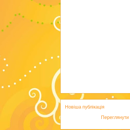
Новіша публікація
Переглянути 