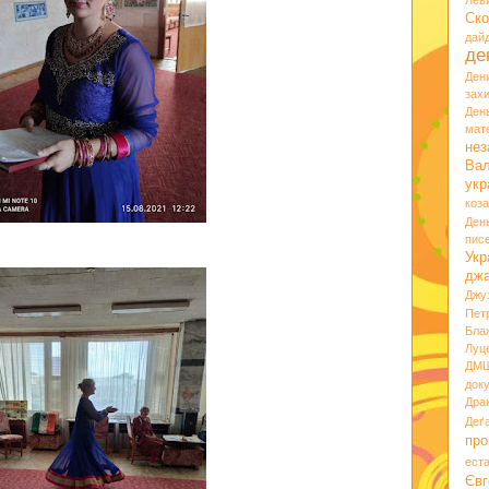
Лев
Ско
дай
де
Ден
зах
Ден
мате
нез
Вал
укр
коз
Ден
пис
Укр
дж
Джу
Пет
Бла
Луц
ДМ
док
Дра
Деґ
про
ест
Євг