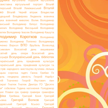
дрівка
віртуальна подорож
віртуальна
овиставка
віртуальний портрет
Віталій
Віталій
перський
Віталій Леміжанський
ко
Віталій Черній
вітраж
Владислав
одецький
Владімірова Людмила
вовняна
шка
вовняний живопис
Волик
Володимир
анський
Володимир Білоус
Володимир
менич
Володимир Висоцький
Володимир
батюк
Володимир Івасюк
Володимир Кашута
лодимир Коротков
Володимир
аженко
Володимир Попенко
Володимира
ВПО
вченко
Ворхол
Врубель
Всеволод
симович
Всесвітній день вишиванки
світній день опери
Всесвітній день
Всеукраїнський день бібліотек
ографії
український день працівників культури
український день працівників культури та
стрів народного мистецтва
вузлова лялька
яцька сорочка
гадяч
Ганна Грибан
Ге
дель
гендерна рівність
Георгій Нарбут
ргій Ткаченко
Георгій Якутович
гімн
ократ
Гнатюк
Гнатюк Дмитро
ГО "Десяте
ня"
гобелени
Година натхнення
Голодомор
шні Плавні
гра
гравер
гравюри
грамофон
фіка
Гребінка
Григорій Боня
Григорій
Григорій Волков
ьовка
Григорій
идовський
Григорій Ксьонз
Григорій