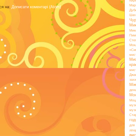
Кир
Мар
ся на:
Дописати коментарі (Atom)
Дуб
Шаг
Чу
Мик
Мик
Пим
Сте
Мок
«Си
мис
Ми
кр
мис
Джа
зах
Мі
ден
Мо
Моц
муз
муз
Ста
год
для
літ
вис