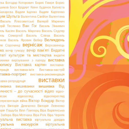
пка
Богодар Которович
Борис Гмиря
Борис
шиков
Босх
Бріджит Квінн
будинок Капніста
Бахарєва
Вадим Іщенко
Вадим Карпенко
дим Шульга
Валентина Сімійон
Валентина
Василь Ялосоветські
Валерій Маренич
Ван Гог
ерій Тесленко
Василь Зінкевич
иль Касіян
Василь Марочко
Василь Седляр
иль Семергей
Василь Сліпак
Василь
Великдень
иков
Василь Яровик
Вебер
вернісаж
икі Сорочинці
Верховинець
на
вечір пам’яті
Видатні
вечір гумору
таті культури та мистецтва
видатні
виставка
ожники
вирізування з паперу
вопису
Виставка картин
виставка-
трація
виставка-ім'я
Виставка-настрій
тавка-портрет
виставка-рекомендація
виставки
тавка-репродукція
вишивка
инанка
вишиванки
Від
ичності – до сучасності
відео
відео-
нісаж
відеоогляд
відеоперегляд
Віктор Бондар
опрезентація
війна
Віктор
егук
Вікторія Демченко
Вікторія Левченко
торія Пашуба
Вілл Ґомперц
Віра Варвянська
а Забора
Віра Мотчана
Віра Роїк
Віра Черняк
туальна виставка
віртуальна довідка
ртуальна екскурсія
віртуальна