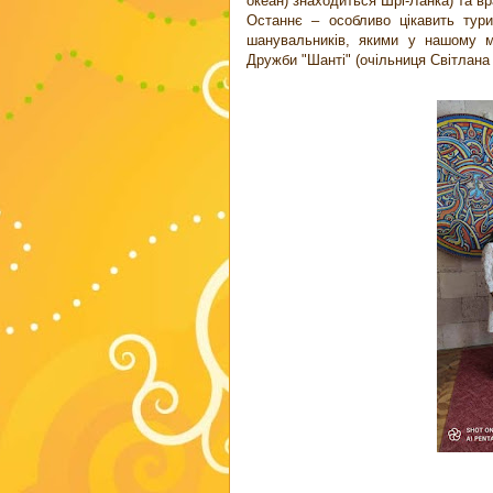
океан) знаходиться Шрі-Ланка) та в
Останнє – особливо цікавить тури
шанувальників, якими у нашому мі
Дружби "Шанті" (очільниця Світлана 