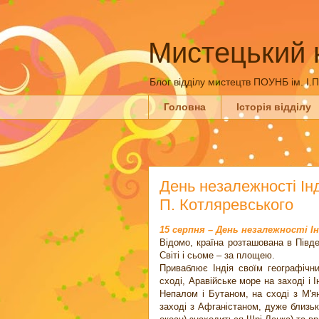
Мистецький 
Блог відділу мистецтв ПОУНБ ім. І.
Головна
Історія відділу
День незалежності Інд
П. Котляревського
15 серпня – День незалежності Ін
Відомо, країна розташована в Півде
Світі і сьоме – за площею.
Приваблює Індія своїм географічн
сході, Аравійське море на заході і І
Непалом і Бутаном, на сході з М'я
заході з Афганістаном, дуже близьк