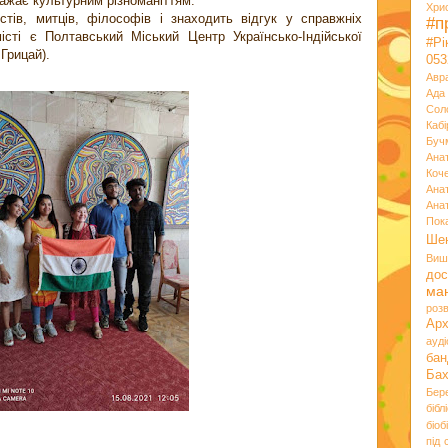
ражає культурним різноманіттям.
Хри
стів, митців, філософів і знаходить відгук у справжніх
#п
сті є Полтавський Міський Центр Українсько-Індійської
#Р
Грицай).
053
Авр
Ада
Сол
Кабі
Буч
Ана
Коч
Ана
Ана
Пок
Ше
Виш
дос
ма
розв
Ар
ауд
бан
Ба
Бер
бібл
біоб
під