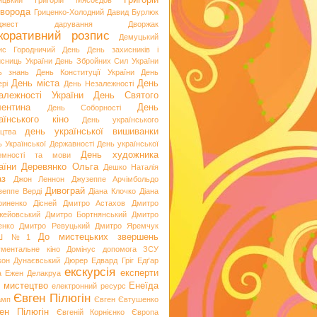
Григорій
ицький
Григорій Мясоєдов
ворода
Гриценко-Холодний
Давид Бурлюк
джест
дарування
Дворжак
коративний розпис
Демуцький
ис Городничий
День
День захисників і
исниць України
День Збройних Сил України
ь знань
День Конституції України
День
День міста
День
рі
День Незалежності
алежності України
День Святого
ентина
День
День Соборності
аїнського кіно
День українського
день української вишиванки
ацтва
ь Української Державності
День української
День художника
емності та мови
аїни
Деревянко Ольга
Дешко Наталія
аз
Джон Леннон
Джузеппе Арчімбольдо
Дивограй
зеппе Верді
Діана Клочко
Діана
риненко
Дісней
Дмитро Астахов
Дмитро
жейовський
Дмитро Бортнянський
Дмитро
енко
Дмитро Ревуцький
Дмитро Яремчук
До мистецьких звершень
Ш №1
ументальне кіно
Домінус
допомога ЗСУ
кон
Дунаєвський
Дюрер
Едвард Гріг
Едґар
екскурсія
експерти
а
Ежен Делакруа
 мистецтво
Енеїда
електронний ресурс
Євген Пілюгін
амп
Євген Євтушенко
ен Пілюгін
Євгеній Корнієнко
Європа