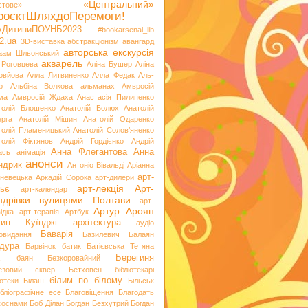
«Центральний»
стове»
роєктШляхдоПеремоги!
ікДитиниПОУНБ2023
#bookarsenal_lib
2.ua
3D-виставка
абстракціонізм
авангард
авторська екскурсія
аам Шльонський
акварель
 Роговцева
Аліна Бушер
Аліна
овйова
Алла Литвиненко
Алла Федак
Аль-
р
Альбіна Волкова
альманах
Амвросій
ма
Амвросій Ждаха
Анастасія Пилипенко
толій Блошенко
Анатолій Болюх
Анатолій
ерга
Анатолій Мішин
Анатолій Одаренко
толій Пламеницький
Анатолій Солов’яненко
толій Фіктянов
Андрій Гордієнко
Андрій
Анна Флегантова
Анна
ась
анімація
анонси
ндрик
Антоніо Вівальді
Аріанна
арт-
невецька
Аркадій Сорока
арт-дилери
арт-лекція
Арт-
ьє
арт-календар
ндрівки вулицями Полтави
арт-
Артур Ароян
ідка
арт-терапія
Артбук
хип Куїнджі
архітектура
аудіо
Баварія
іовидання
Базилевич
Балаян
дура
Барвінок
батик
Батієвська Тетяна
х
Берегиня
баян
Безкоровайний
езовий сквер
Бетховен
бібліотекарі
білим по білому
іотеки
Білаш
Більськ
ібліографічне есе
Благовіщення
Благодать
 соснами
Боб Ділан
Богдан Безхутрий
Богдан