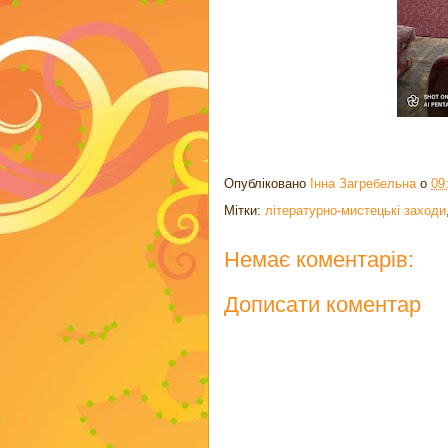
Опубліковано
Інна Загребельна
о
09
Мітки:
літературно-мистецькі заходи
Немає коментарів:
Дописати коментар