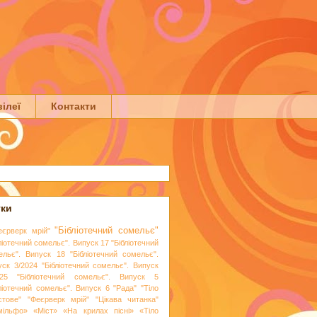
ілеї
Контакти
тки
"Бібліотечний сомельє"
еєрверк мрій"
ліотечний сомельє". Випуск 17
"Бібліотечний
ельє". Випуск 18
"Бібліотечний сомельє".
уск 3/2024
"Бібліотечний сомельє". Випуск
25
"Бібліотечний сомельє". Випуск 5
бліотечний сомельє". Випуск 6
"Рада"
"Тіло
стове"
"Феєрверк мрій"
"Цікава читанка"
мільфо»
«Міст»
«На крилах пісні»
«Тіло