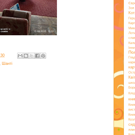
Євр
Зо
Кот
Гер
Кар
Мик
Лот
сла
Кал
Інн
По
:30
Гла
кар
,
Шанті
кар
Ост
Кві
шко
Бор
Кло
кни
Кни
вист
Кни
Коз
сид
яли
Кор