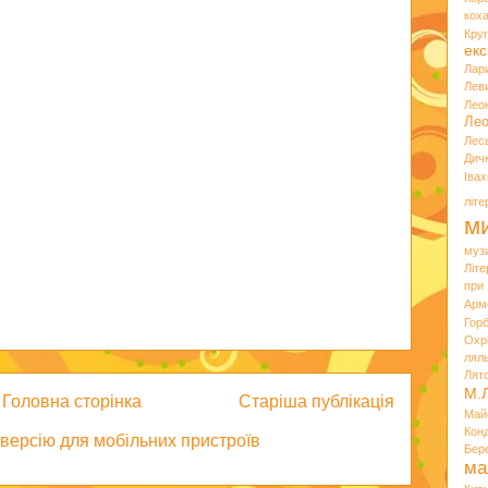
кох
Кру
екс
Лар
Лев
Лео
Лео
Лес
Дич
Іва
літ
ми
муз
Літ
при
Арм
Горб
Охр
лял
Лят
М.
Головна сторінка
Старіша публікація
Май
Кон
версію для мобільних пристроїв
Бер
ма