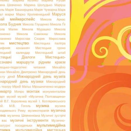
иченко
Марина Кісенко
Марина Рубан
ина Шевченко
Марина Шолудько
Маріуш
ель
Марія Башкирцева
Марія Чумарна
Марк
Маруся
ал
марки
Марко Кропивницький
мейкерспейс
рай
Микола Аркас
ола Будник
Микола Глущенко
Микола Ґе
ола Малик
Микола Мурашко
Микола
оненко
Микола Самокиш
Микола
паненко
Мирослав Скорик
Мирослава
мистецтво
ляк
Мистецька палітра
мфонія кохання»
Мистецьке гроно
тецький календар
Мистецький штаб
стецькі Діалоги
Мистецько-
аєзнавчі маршрути рідним краєм
тецько-педагогічні читання
Михайло
ман
Михайло Дмитренко
Міжнародний день
Міжнародний день музеїв
исту дітей
жнародний день музики
Міжнародний
ь театру
Мірей Матьє
Мірошниченко
модерн
нмартр
монтаж
Монро
монументалізм
арт
музей
музей «Музична Полтавщина»
ей В.Г. Короленка
музей І. Котляревського
музика
ей. М.В. Гоголь
музика
музична
родавнього Риму
музикотерапія
ина
музична Шевченкіана
Музичні зустрічі
музичні інструменти
 вас
Музично-
мультимедійна
ературні посиденьки
тавка
мультимедійна мистецька