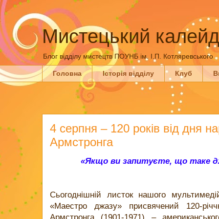
Мистецький калейд
Блог відділу мистецтв ПОУНБ ім. І.П. Котляревського
Головна
Історія відділу
Клуб
В
4 серпня – 120 років від дня н
Армстронга
«Якщо ви запитуєте, що таке дж
Сьогоднішній листок нашого мультимеді
«Маестро джазу» присвячений 120-річ
Армстронга (1901-1971) – американськог