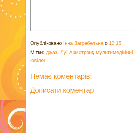
Опубліковано
Інна Загребельна
о
12:15
Мітки:
джаз
,
Луї Армстронг
,
мультимедійни
ювілеї
Немає коментарів:
Дописати коментар