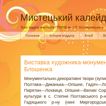
Мистецький калейд
Блог відділу мистецтв ПОУНБ ім. І.П. Котляревського
Головна
Історія відділу
Клуб
В
Виставка художника-монумен
Блошенка
Монументально-декоративні твори (зупин
Полтава—Диканька—Опішне, Гадяч—Ло
Пирятин—Лохвиця, Опішне—Великі Сороч
культури в с. Степне Полтавського р-н
Гадяцького р-ну (нині Миргородськ