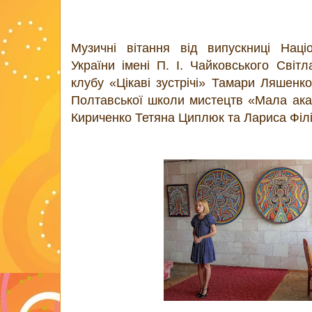
Музичні вітання від випускниці Націо
України імені П. І. Чайковського Світ
клубу «Цікаві зустрічі» Тамари Ляшенко
Полтавської школи мистецтв «Мала акад
Кириченко Тетяна Циплюк та Лариса Філі