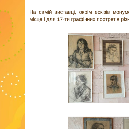
На самій виставці, окрім ескізів мону
місце і для 17-ти графічних портретів рі