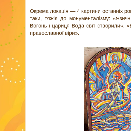
Окрема локація — 4 картини останніх рок
таки, тяжіє до монументалізму: «Язич
Вогонь і цариця Вода світ створили», «
православної віри».