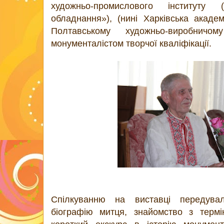
художньо-промислового інституту 
обладнання»), (нині Харківська академ
Полтавському художньо-виробничом
монументалістом творчої кваліфікації.
Спілкуванню на виставці передува
біографію митця, знайомство з термі