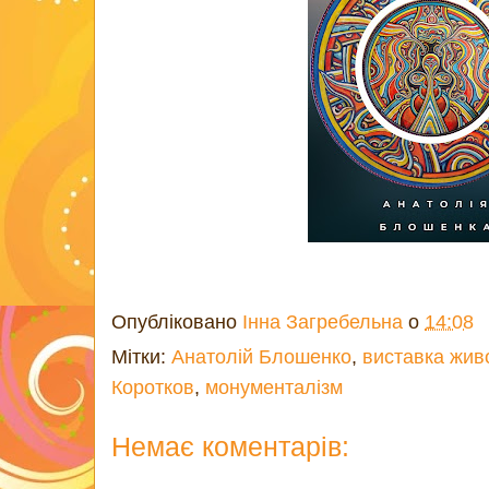
Опубліковано
Інна Загребельна
о
14:08
Мітки:
Анатолій Блошенко
,
виставка жив
Коротков
,
монументалізм
Немає коментарів: