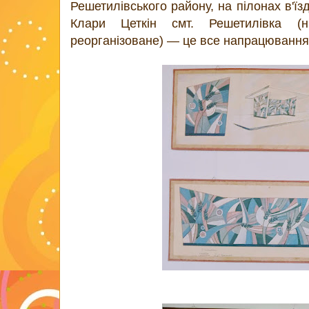
Решетилівського району, на пілонах в'їз
Клари Цеткін смт. Решетилівка (ни
реорганізоване) — це все напрацюванн