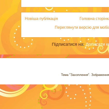
Новіша публікація
Головна сторінк
Переглянути версію для мобі
Підписатися на:
Дописати к
Тема "Захоплення". Зображення