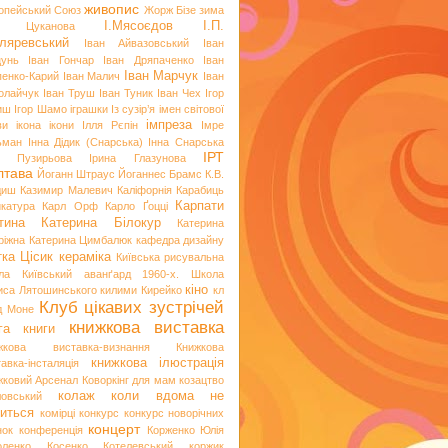
живопис
опейський Союз
Жорж Бізе
зима
І.Мясоєдов
І.П.
я Цуканова
ляревський
Іван Айвазовський
Іван
цунь
Іван Гончар
Іван Дряпаченко
Іван
Іван Марчук
пенко-Карий
Іван Малич
Іван
олайчук
Іван Труш
Іван Туник
Іван Чех
Ігор
иш
Ігор Шамо
іграшки
Із сузір’я імен світової
імпреза
ви
ікона
ікони
Ілля Рєпін
Імре
ьман
Інна Дідик (Снарська)
Інна Снарська
ІРТ
и Пузирьова
Ірина Глазунова
лтава
Йоганн Штраус
Йоганнес Брамс
К.В.
диш
Казимир Малевич
Каліфорнія
Карабиць
Карпати
икатура
Карл Орф
Карло Ґоцці
тина
Катерина Білокур
Катерина
ріжна
Катерина Цимбалюк
кафедра дизайну
тка Цісик
кераміка
Київська рисувальна
ла
Київський аванґард 1960-х. Школа
кіно
иса Лятошинського
килими
Кирейко
кл
Клуб цікавих зустрічей
д Моне
книжкова виставка
га
книги
жкова виставка-визнання
Книжкова
книжкова ілюстрація
авка-інсталяція
жковий Арсенал
Коворкінг для мам
козацтво
колаж
коли вдома не
ловський
иться
комірці
конкурс
конкурс новорічних
концерт
нок
конференція
Корженко Юлія
оленко
Косенко
Котелевський коржик