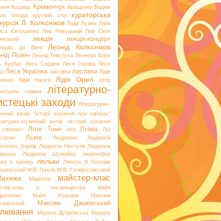
Кременчук
ання
Кошиць
Крищенко Вадим
кураторська
гла площа
круглий стіл
курсія
Л. Колєсніков
Лада Лузіна
Лайк
иса Євтушенко
Лев Ревуцький
Лев Скоп
лекція
лекція-концерт
инський
Леонід Колєсніков
нардо да Вінчі
нід Позен
Леонід Товстуха
Леонора Блох
ь Курбас
Лесь Сердюк
Леся Горова
Леся
Леся Українка
листівки
ко
листівка
Лідія
Лідія Орел
хненко
Лідія Нагога
літер
літературно-
ературна година
стецькі заходи
Літературно-
ичний вечір "Історії кохання при свічках"
ературно-музичний вечір «Історії кохання
Літні Тони
Лтава
 свічках»
літо
Луї
Львів
стронг
Людкевич
Людмила
атенко. Харків
Людмила Нестуля
Людмила
іменко
Людмила Шумейко
люмінофор
ляльки
ька з паперу
Ляпота В Полтаві
ошинський
М.В. Гоголь
М.В. Скліфосовський
майстер-клас
Лахижа
Мадонни
стер-клас із писанкарства
Майя
дратенко
Майя Холькіна
Максим
Максим Дашевський
езовський
лювання
Марина Дубровська
Марина