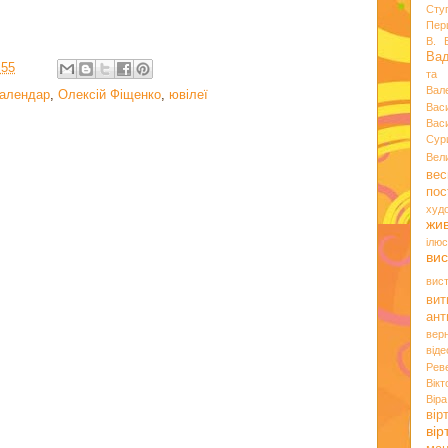
Сту
Пер
В. 
Ва
:55
та 
Вал
календар
,
Олексій Фіщенко
,
ювілеї
Вас
Вас
Сур
Вел
вес
пос
худ
жи
ілюс
вис
вис
вит
ант
вер
віде
Рев
Вік
Вір
вір
ві