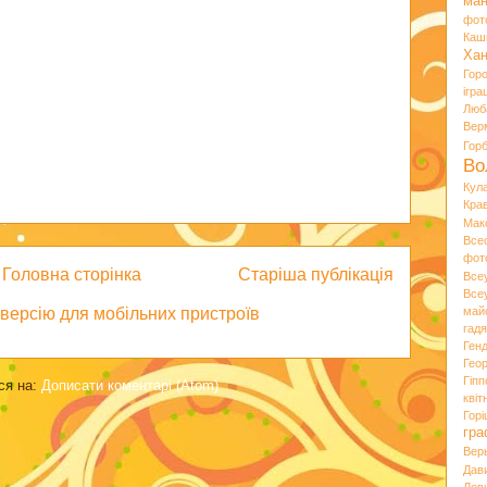
ман
фот
Каш
Хан
Гор
ігра
Люб
Вер
Гор
Во
Кул
Кра
Мак
Все
фот
Головна сторінка
Старіша публікація
Все
Все
май
версію для мобільних пристроїв
гад
Ген
Гео
Гіпп
ся на:
Дописати коментарі (Atom)
квіт
Горі
гра
Вер
Дав