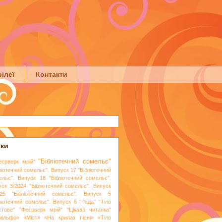
ілеї
Контакти
тки
"Бібліотечний сомельє"
еєрверк мрій"
ліотечний сомельє". Випуск 17
"Бібліотечний
ельє". Випуск 18
"Бібліотечний сомельє".
уск 3/2024
"Бібліотечний сомельє". Випуск
25
"Бібліотечний сомельє". Випуск 5
бліотечний сомельє". Випуск 6
"Рада"
"Тіло
стове"
"Феєрверк мрій"
"Цікава читанка"
мільфо»
«Міст»
«На крилах пісні»
«Тіло