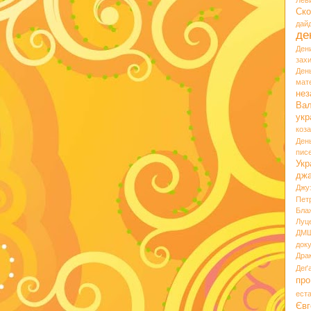
Лев
Ско
дай
де
Ден
зах
Ден
мате
нез
Вал
укр
коз
Ден
пис
Укр
дж
Джу
Пет
Бла
Луц
ДМ
док
Дра
Деґ
про
ест
Євг