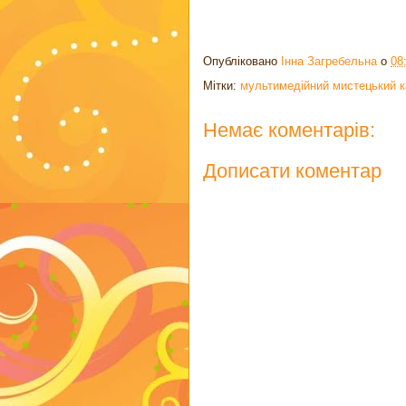
Опубліковано
Інна Загребельна
о
08
Мітки:
мультимедійний мистецький 
Немає коментарів:
Дописати коментар