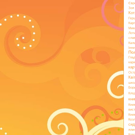
Євр
Зо
Кот
Гер
Кар
Мик
Лот
сла
Кал
Інн
По
Гла
кар
кар
Ост
Кві
шко
Бор
Кло
кни
Кни
вист
Кни
Коз
сид
яли
Кор