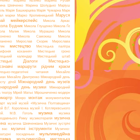
иченко
Марина Кісенко
Марина Рубан
ина Шевченко
Марина Шолудько
Маріуш
ель
Марія Башкирцева
Марія Чумарна
Марк
Маруся
ал
марки
Марко Кропивницький
мейкерспейс
рай
Микола Аркас
ола Будник
Микола Глущенко
Микола Ґе
ола Малик
Микола Мурашко
Микола
оненко
Микола Самокиш
Микола
паненко
Мирослав Скорик
Мирослава
мистецтво
ляк
Мистецька палітра
мфонія кохання»
Мистецьке гроно
тецький календар
Мистецький штаб
стецькі Діалоги
Мистецько-
аєзнавчі маршрути рідним краєм
тецько-педагогічні читання
Михайло
ман
Михайло Дмитренко
Міжнародний день
Міжнародний день музеїв
исту дітей
жнародний день музики
Міжнародний
ь театру
Мірей Матьє
Мірошниченко
модерн
нмартр
монтаж
Монро
монументалізм
арт
музей
музей «Музична Полтавщина»
ей В.Г. Короленка
музей І. Котляревського
музика
ей. М.В. Гоголь
музика
музична
родавнього Риму
музикотерапія
ина
музична Шевченкіана
Музичні зустрічі
музичні інструменти
 вас
Музично-
мультимедійна
ературні посиденьки
тавка
мультимедійна мистецька