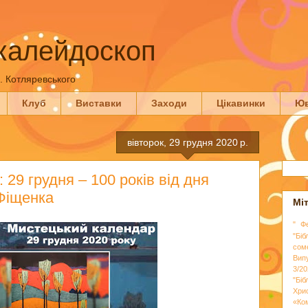
калейдоскоп
П. Котляревського
Клуб
Виставки
Заходи
Цікавинки
Юв
вівторок, 29 грудня 2020 р.
29 грудня – 100 років від дня
Фіщенка
Мі
" Ф
"Біб
сом
Вип
3/20
"Бі
Хри
«Ко