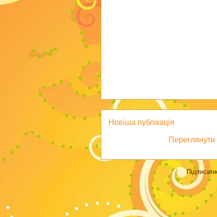
Новіша публікація
Переглянути 
Підписати