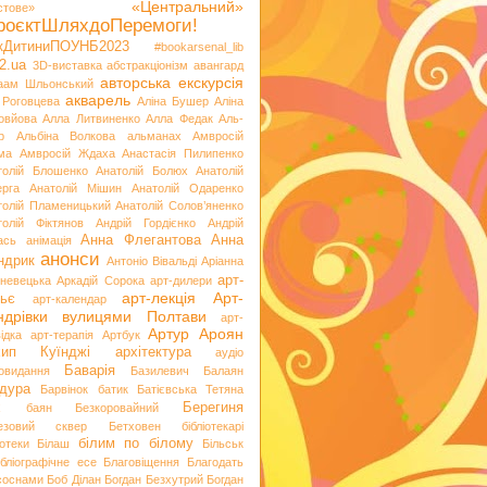
«Центральний»
стове»
роєктШляхдоПеремоги!
ікДитиниПОУНБ2023
#bookarsenal_lib
2.ua
3D-виставка
абстракціонізм
авангард
авторська екскурсія
аам Шльонський
акварель
 Роговцева
Аліна Бушер
Аліна
овйова
Алла Литвиненко
Алла Федак
Аль-
р
Альбіна Волкова
альманах
Амвросій
ма
Амвросій Ждаха
Анастасія Пилипенко
толій Блошенко
Анатолій Болюх
Анатолій
ерга
Анатолій Мішин
Анатолій Одаренко
толій Пламеницький
Анатолій Солов’яненко
толій Фіктянов
Андрій Гордієнко
Андрій
Анна Флегантова
Анна
ась
анімація
анонси
ндрик
Антоніо Вівальді
Аріанна
арт-
невецька
Аркадій Сорока
арт-дилери
арт-лекція
Арт-
ьє
арт-календар
ндрівки вулицями Полтави
арт-
Артур Ароян
ідка
арт-терапія
Артбук
хип Куїнджі
архітектура
аудіо
Баварія
іовидання
Базилевич
Балаян
дура
Барвінок
батик
Батієвська Тетяна
х
Берегиня
баян
Безкоровайний
езовий сквер
Бетховен
бібліотекарі
білим по білому
іотеки
Білаш
Більськ
ібліографічне есе
Благовіщення
Благодать
 соснами
Боб Ділан
Богдан Безхутрий
Богдан