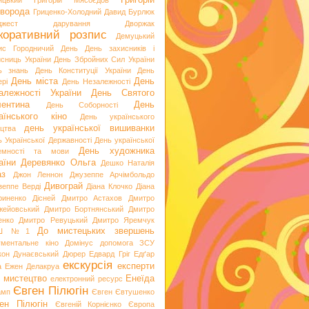
Григорій
ицький
Григорій Мясоєдов
ворода
Гриценко-Холодний
Давид Бурлюк
джест
дарування
Дворжак
коративний розпис
Демуцький
ис Городничий
День
День захисників і
исниць України
День Збройних Сил України
ь знань
День Конституції України
День
День міста
День
рі
День Незалежності
алежності України
День Святого
ентина
День
День Соборності
аїнського кіно
День українського
день української вишиванки
ацтва
ь Української Державності
День української
День художника
емності та мови
аїни
Деревянко Ольга
Дешко Наталія
аз
Джон Леннон
Джузеппе Арчімбольдо
Дивограй
зеппе Верді
Діана Клочко
Діана
риненко
Дісней
Дмитро Астахов
Дмитро
жейовський
Дмитро Бортнянський
Дмитро
енко
Дмитро Ревуцький
Дмитро Яремчук
До мистецьких звершень
Ш №1
ументальне кіно
Домінус
допомога ЗСУ
кон
Дунаєвський
Дюрер
Едвард Гріг
Едґар
екскурсія
експерти
а
Ежен Делакруа
 мистецтво
Енеїда
електронний ресурс
Євген Пілюгін
амп
Євген Євтушенко
ен Пілюгін
Євгеній Корнієнко
Європа