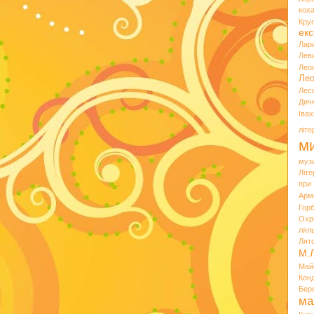
кох
Кру
екс
Лар
Лев
Лео
Лео
Лес
Дич
Іва
літ
ми
муз
Літ
при
Арм
Горб
Охр
лял
Лят
М.
Май
Кон
Бер
ма