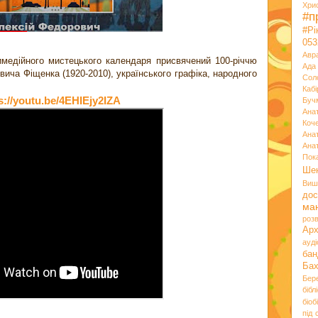
Хри
#п
#Р
053
Авр
имедійного мистецького календаря присвячений 100-річчю
Ада
ича Фіщенка (1920-2010), українського графіка, народного
Сол
Кабі
s://youtu.be/4EHIEjy2IZA
Буч
Ана
Коч
Ана
Ана
Пок
Ше
Виш
дос
ма
розв
Ар
ауд
бан
Ба
Бер
бібл
біоб
під