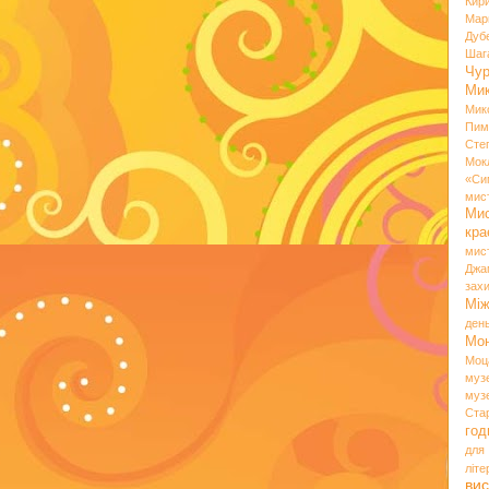
Кир
Мар
Дуб
Шаг
Чу
Мик
Мик
Пим
Сте
Мок
«Си
мис
Ми
кр
мис
Джа
зах
Мі
ден
Мо
Моц
муз
муз
Ста
год
для
літ
вис