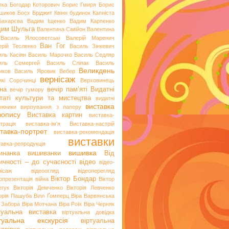
пка
Богодар Которович
Борис Гмиря
Борис
шиков
Босх
Бріджит Квінн
будинок Капніста
Бахарєва
Вадим Іщенко
Вадим Карпенко
дим Шульга
Валентина Сімійон
Валентина
Василь Ялосоветські
Валерій Маренич
Ван Гог
ерій Тесленко
Василь Зінкевич
иль Касіян
Василь Марочко
Василь Седляр
иль Семергей
Василь Сліпак
Василь
Великдень
иков
Василь Яровик
Вебер
вернісаж
икі Сорочинці
Верховинець
на
вечір пам’яті
Видатні
вечір гумору
таті культури та мистецтва
видатні
виставка
ожники
вирізування з паперу
вопису
Виставка картин
виставка-
трація
виставка-ім'я
Виставка-настрій
тавка-портрет
виставка-рекомендація
виставки
тавка-репродукція
вишивка
инанка
вишиванки
Від
ичності – до сучасності
відео
відео-
нісаж
відеоогляд
відеоперегляд
Віктор Бондар
опрезентація
війна
Віктор
егук
Вікторія Демченко
Вікторія Левченко
торія Пашуба
Вілл Ґомперц
Віра Варвянська
а Забора
Віра Мотчана
Віра Роїк
Віра Черняк
туальна виставка
віртуальна довідка
ртуальна екскурсія
віртуальна