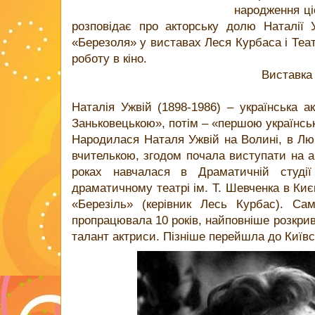
народження ці
розповідає про акторську долю Наталії У
«Березоля» у виставах Леся Курбаса і Театру
роботу в кіно.
Виставка триватиме до
Наталія Ужвій (1898-1986) – українська а
Заньковецькою», потім – «першою українс
Народилася Наталя Ужвій на Волині, в Лю
вчителькою, згодом почала виступати на а
роках навчалася в Драматичній студ
драматичному театрі ім. Т. Шевченка в Києв
«Березіль» (керівник Лесь Курбас). Са
пропрацювала 10 років, найповніше розкри
талант актриси. Пізніше перейшла до Київсь