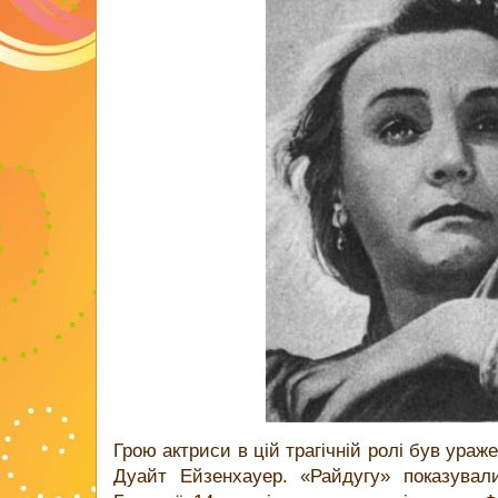
Грою актриси в цій трагічній ролі був ура
Дуайт Ейзенхауер. «Райдугу» показували