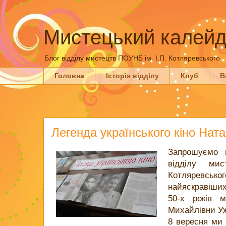
Мистецький калейд
Блог відділу мистецтв ПОУНБ ім. І.П. Котляревського
Головна
Історія відділу
Клуб
В
Легенда українського кіно Ната
Запрошуємо в
відділу ми
Котляревськ
найяскравіших
50-х років м
Михайлівни У
8 вересня ми 