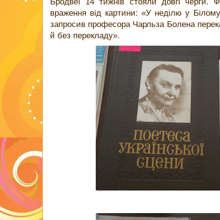
Бродвеї 14 тижнів стояли довгі черги. 
враження від картини: «У неділю у Білом
запросив професора Чарльза Болена перек
й без перекладу».