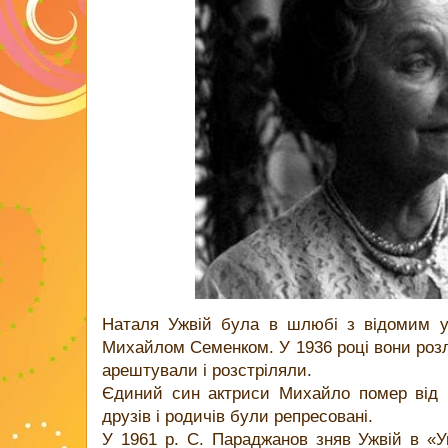
Наталя Ужвій була в шлюбі з відомим у
Михайлом Семенком. У 1936 році вони розл
арештували і розстріляли.
Єдиний син актриси Михайло помер від ме
друзів і родичів були репресовані.
У 1961 р. С. Параджанов зняв Ужвій в «Ук