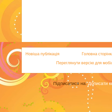
Новіша публікація
Головна сторінк
Переглянути версію для мобі
Підписатися на:
Дописати к