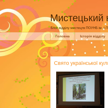
Мистецький 
Блог відділу мистецтв ПОУНБ ім. І.
Головна
Історія відділу
Свято української кул