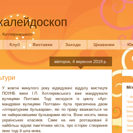
калейдоскоп
П. Котляревського
Клуб
Виставки
Заходи
Цікавинки
Юв
вівторок, 4 вересня 2018 р.
ьтури
Мі
У жовтні минулого року відвідувачі відділу мистецтв
ПОУНБ імені І.П. Котляревського вже мандрували
" Ф
вулицями Полтави. Тоді екскурсія із циклу «Арт-
"Біб
мандрівки вулицями Полтави» була присвячена двом
сом
«літературним бульварам», які по праву вважаються чи
Вип
не найкрасивішими бульварами міста. Вони носять імена
3/20
українських класиків. Саме на них розташовані й
"Бі
найбільш відомі пам’ятники міста, про історію створення
Хри
яких тоді й шла мова.
«Ко