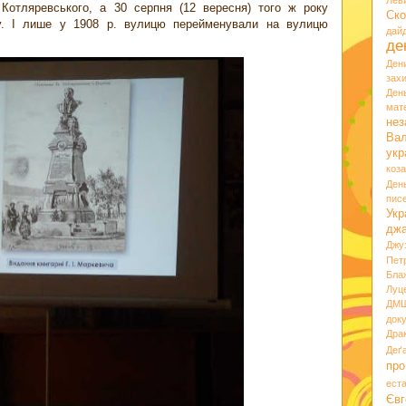
Лев
Котляревського, а 30 серпня (12 вересня) того ж року
Ско
му. І лише у 1908 р. вулицю перейменували на вулицю
дай
де
Ден
зах
Ден
мате
нез
Вал
укр
коз
Ден
пис
Укр
дж
Джу
Пет
Бла
Луц
ДМ
док
Дра
Деґ
про
ест
Євг