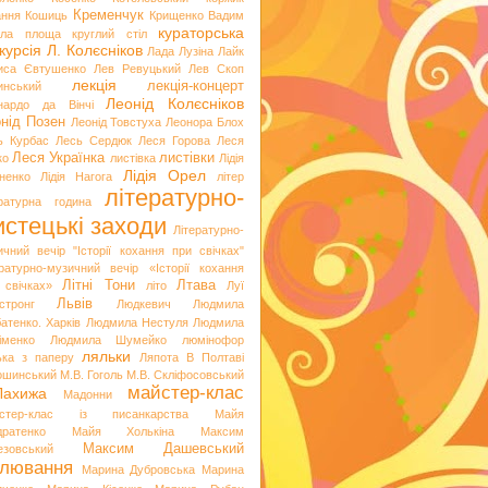
Кременчук
ання
Кошиць
Крищенко Вадим
кураторська
гла площа
круглий стіл
курсія
Л. Колєсніков
Лада Лузіна
Лайк
иса Євтушенко
Лев Ревуцький
Лев Скоп
лекція
лекція-концерт
инський
Леонід Колєсніков
нардо да Вінчі
нід Позен
Леонід Товстуха
Леонора Блох
ь Курбас
Лесь Сердюк
Леся Горова
Леся
Леся Українка
листівки
ко
листівка
Лідія
Лідія Орел
хненко
Лідія Нагога
літер
літературно-
ературна година
стецькі заходи
Літературно-
ичний вечір "Історії кохання при свічках"
ературно-музичний вечір «Історії кохання
Літні Тони
Лтава
 свічках»
літо
Луї
Львів
стронг
Людкевич
Людмила
атенко. Харків
Людмила Нестуля
Людмила
іменко
Людмила Шумейко
люмінофор
ляльки
ька з паперу
Ляпота В Полтаві
ошинський
М.В. Гоголь
М.В. Скліфосовський
майстер-клас
Лахижа
Мадонни
стер-клас із писанкарства
Майя
дратенко
Майя Холькіна
Максим
Максим Дашевський
езовський
лювання
Марина Дубровська
Марина