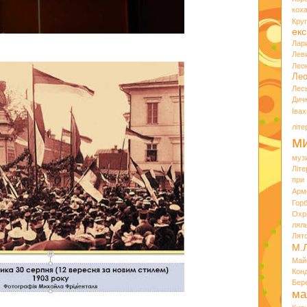
кох
Кру
екс
Лар
Лев
Лео
Лео
Лес
Дич
Іва
літ
ми
муз
Літ
при
Арм
Горб
Охр
лял
Лят
М.
Май
Кон
Бер
ма