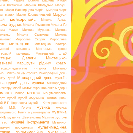
иченко
Марина Кісенко
Марина Рубан
ина Шевченко
Марина Шолудько
Маріуш
ель
Марія Башкирцева
Марія Чумарна
Марк
Маруся
ал
марки
Марко Кропивницький
мейкерспейс
рай
Микола Аркас
ола Будник
Микола Глущенко
Микола Ґе
ола Малик
Микола Мурашко
Микола
оненко
Микола Самокиш
Микола
паненко
Мирослав Скорик
Мирослава
мистецтво
ляк
Мистецька палітра
мфонія кохання»
Мистецьке гроно
тецький календар
Мистецький штаб
стецькі Діалоги
Мистецько-
аєзнавчі маршрути рідним краєм
тецько-педагогічні читання
Михайло
ман
Михайло Дмитренко
Міжнародний день
Міжнародний день музеїв
исту дітей
жнародний день музики
Міжнародний
ь театру
Мірей Матьє
Мірошниченко
модерн
нмартр
монтаж
Монро
монументалізм
арт
музей
музей «Музична Полтавщина»
ей В.Г. Короленка
музей І. Котляревського
музика
ей. М.В. Гоголь
музика
музична
родавнього Риму
музикотерапія
ина
музична Шевченкіана
Музичні зустрічі
музичні інструменти
 вас
Музично-
мультимедійна
ературні посиденьки
тавка
мультимедійна мистецька