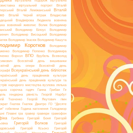
дрівка
віртуальна подорож
віртуальна
овиставка
віртуальний портрет
Віталій
Віталій
перський
Віталій Леміжанський
ко
Віталій Черній
вітраж
Владислав
одецький
Владімірова Людмила
вовняна
шка
вовняний живопис
Волик
Володимир
анський
Володимир Білоус
Володимир
менич
Володимир Висоцький
Володимир
батюк
Володимир Івасюк
Володимир Кашута
лодимир Коротков
Володимир
аженко
Володимир Попенко
Володимира
ВПО
вченко
Ворхол
Врубель
Всеволод
симович
Всесвітній день вишиванки
світній день опери
Всесвітній день
Всеукраїнський день бібліотек
ографії
український день працівників культури
український день працівників культури та
стрів народного мистецтва
вузлова лялька
яцька сорочка
гадяч
Ганна Грибан
Ге
дель
гендерна рівність
Георгій Нарбут
ргій Ткаченко
Георгій Якутович
гімн
ократ
Гнатюк
Гнатюк Дмитро
ГО "Десяте
ня"
гобелени
Година натхнення
Голодомор
шні Плавні
гра
гравер
гравюри
грамофон
фіка
Гребінка
Григорій Боня
Григорій
Григорій Волков
ьовка
Григорій
идовський
Григорій Ксьонз
Григорій