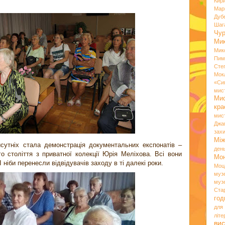
Кир
Мар
Дуб
Шаг
Чу
Мик
Мик
Пим
Сте
Мок
«Си
мис
Ми
кр
мис
Джа
зах
Мі
утніх стала демонстрація документальних експонатів –
ден
о століття з приватної колекції Юрія Меліхова. Всі вони
Мо
 ніби перенесли відвідувачів заходу в ті далекі роки.
Моц
муз
муз
Ста
год
для
літ
вис