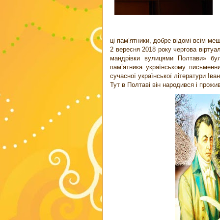
ці пам’ятники, добре відомі всім м
2 вересня 2018 року чергова віртуал
мандрівки вулицями Полтави» була
пам’ятника українському письменни
сучасної української літератури Ів
Тут в Полтаві він народився і прожив