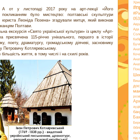
Хри
#п
А от у листопаді 2017 року на арт-лекції «Його
#Р
покликанням було мистецтво: полтавські скульптури
053
юриста Леоніда Позена» згадували митця, який виконав
Авр
ешканцям Полтави.
Ада
ьна екскурсія «Свято української культури» із циклу «Арт-
Сол
 присвячена 115-річчю унікального, першого в історії
Кабі
ку, поету, драматургу, громадському діячеві, засновнику
Буч
ану Петровичу Котляревському.
Ана
 більшість життя, в тому числі і на схилі років.
Коч
Ана
Ана
Пок
Ше
Виш
дос
ма
розв
Ар
ауд
бан
Ба
Бер
бібл
біоб
під