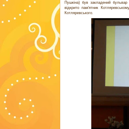
Пушкіна) був закладений бульвар 
відкрито пам'ятник Котляревсько
Котляревського.