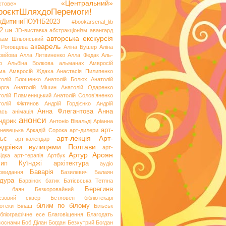
«Центральний»
стове»
роєктШляхдоПеремоги!
ікДитиниПОУНБ2023
#bookarsenal_lib
2.ua
3D-виставка
абстракціонізм
авангард
авторська екскурсія
аам Шльонський
акварель
 Роговцева
Аліна Бушер
Аліна
овйова
Алла Литвиненко
Алла Федак
Аль-
р
Альбіна Волкова
альманах
Амвросій
ма
Амвросій Ждаха
Анастасія Пилипенко
толій Блошенко
Анатолій Болюх
Анатолій
ерга
Анатолій Мішин
Анатолій Одаренко
толій Пламеницький
Анатолій Солов’яненко
толій Фіктянов
Андрій Гордієнко
Андрій
Анна Флегантова
Анна
ась
анімація
анонси
ндрик
Антоніо Вівальді
Аріанна
арт-
невецька
Аркадій Сорока
арт-дилери
арт-лекція
Арт-
ьє
арт-календар
ндрівки вулицями Полтави
арт-
Артур Ароян
ідка
арт-терапія
Артбук
хип Куїнджі
архітектура
аудіо
Баварія
іовидання
Базилевич
Балаян
дура
Барвінок
батик
Батієвська Тетяна
х
Берегиня
баян
Безкоровайний
езовий сквер
Бетховен
бібліотекарі
білим по білому
іотеки
Білаш
Більськ
ібліографічне есе
Благовіщення
Благодать
 соснами
Боб Ділан
Богдан Безхутрий
Богдан