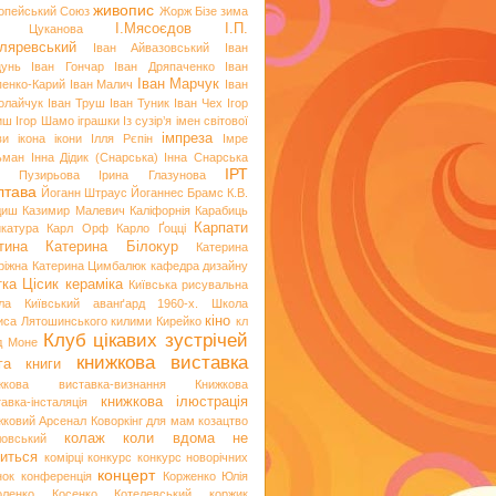
живопис
опейський Союз
Жорж Бізе
зима
І.Мясоєдов
І.П.
я Цуканова
ляревський
Іван Айвазовський
Іван
цунь
Іван Гончар
Іван Дряпаченко
Іван
Іван Марчук
пенко-Карий
Іван Малич
Іван
олайчук
Іван Труш
Іван Туник
Іван Чех
Ігор
иш
Ігор Шамо
іграшки
Із сузір’я імен світової
імпреза
ви
ікона
ікони
Ілля Рєпін
Імре
ьман
Інна Дідик (Снарська)
Інна Снарська
ІРТ
и Пузирьова
Ірина Глазунова
лтава
Йоганн Штраус
Йоганнес Брамс
К.В.
диш
Казимир Малевич
Каліфорнія
Карабиць
Карпати
икатура
Карл Орф
Карло Ґоцці
тина
Катерина Білокур
Катерина
ріжна
Катерина Цимбалюк
кафедра дизайну
тка Цісик
кераміка
Київська рисувальна
ла
Київський аванґард 1960-х. Школа
кіно
иса Лятошинського
килими
Кирейко
кл
Клуб цікавих зустрічей
д Моне
книжкова виставка
га
книги
жкова виставка-визнання
Книжкова
книжкова ілюстрація
авка-інсталяція
жковий Арсенал
Коворкінг для мам
козацтво
колаж
коли вдома не
ловський
иться
комірці
конкурс
конкурс новорічних
концерт
нок
конференція
Корженко Юлія
оленко
Косенко
Котелевський коржик