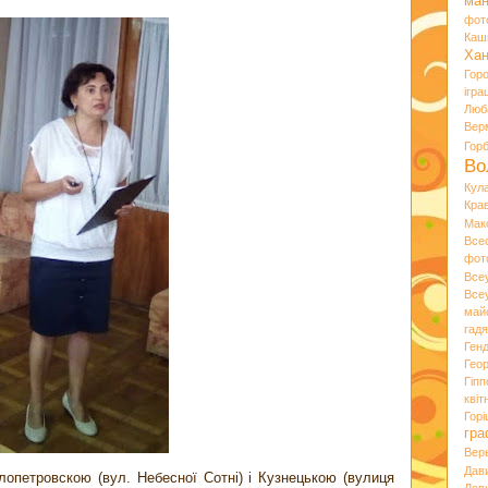
ман
фот
Каш
Хан
Гор
ігра
Люб
Вер
Гор
Во
Кул
Кра
Мак
Все
фот
Все
Все
май
гад
Ген
Гео
Гіпп
квіт
Горі
гра
Вер
Дав
лопетровскою (вул. Небесної Сотні) і Кузнецькою (вулиця