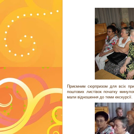
Приємним сюрпризом для всіх прис
поштових листівок початку минулог
мали відношення до теми екскурсії. І