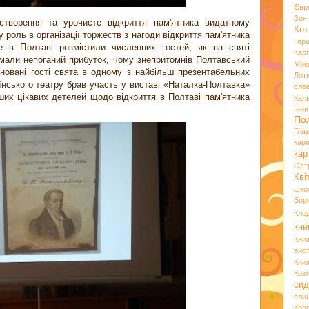
Євр
Зо
творення та урочисте відкриття пам'ятника видатному
Кот
у роль в організації торжеств з нагоди відкриття пам'ятника
Гер
е в Полтаві розмістили численних гостей, як на святі
Кар
имали непоганий прибуток, чому знепритомнів Полтавський
Мик
новані гості свята в одному з найбільш презентабельних
Лот
аїнського театру брав участь у виставі «Наталка-Полтавка»
сла
нших цікавих детелей щодо відкриття в Полтаві пам'ятника
Кал
Інн
По
Гла
кар
кар
Ост
Кві
шко
Бор
Кло
кни
Кни
вист
Кни
Коз
сид
яли
Кор