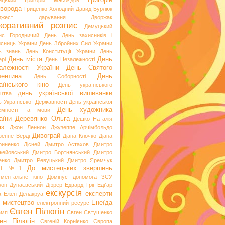
Григорій
ицький
Григорій Мясоєдов
ворода
Гриценко-Холодний
Давид Бурлюк
джест
дарування
Дворжак
коративний розпис
Демуцький
ис Городничий
День
День захисників і
исниць України
День Збройних Сил України
ь знань
День Конституції України
День
День міста
День
рі
День Незалежності
алежності України
День Святого
ентина
День
День Соборності
аїнського кіно
День українського
день української вишиванки
ацтва
ь Української Державності
День української
День художника
емності та мови
аїни
Деревянко Ольга
Дешко Наталія
аз
Джон Леннон
Джузеппе Арчімбольдо
Дивограй
зеппе Верді
Діана Клочко
Діана
риненко
Дісней
Дмитро Астахов
Дмитро
жейовський
Дмитро Бортнянський
Дмитро
енко
Дмитро Ревуцький
Дмитро Яремчук
До мистецьких звершень
Ш №1
ументальне кіно
Домінус
допомога ЗСУ
кон
Дунаєвський
Дюрер
Едвард Гріг
Едґар
екскурсія
експерти
а
Ежен Делакруа
 мистецтво
Енеїда
електронний ресурс
Євген Пілюгін
амп
Євген Євтушенко
ен Пілюгін
Євгеній Корнієнко
Європа