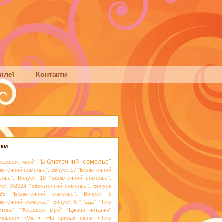
ілеї
Контакти
тки
"Бібліотечний сомельє"
еєрверк мрій"
ліотечний сомельє". Випуск 17
"Бібліотечний
ельє". Випуск 18
"Бібліотечний сомельє".
уск 3/2024
"Бібліотечний сомельє". Випуск
25
"Бібліотечний сомельє". Випуск 5
бліотечний сомельє". Випуск 6
"Рада"
"Тіло
стове"
"Феєрверк мрій"
"Цікава читанка"
мільфо»
«Міст»
«На крилах пісні»
«Тіло