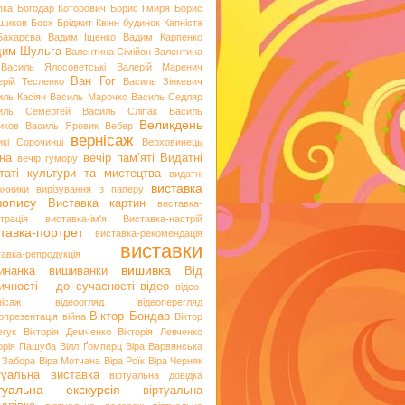
пка
Богодар Которович
Борис Гмиря
Борис
шиков
Босх
Бріджит Квінн
будинок Капніста
Бахарєва
Вадим Іщенко
Вадим Карпенко
дим Шульга
Валентина Сімійон
Валентина
Василь Ялосоветські
Валерій Маренич
Ван Гог
ерій Тесленко
Василь Зінкевич
иль Касіян
Василь Марочко
Василь Седляр
иль Семергей
Василь Сліпак
Василь
Великдень
иков
Василь Яровик
Вебер
вернісаж
икі Сорочинці
Верховинець
на
вечір пам’яті
Видатні
вечір гумору
таті культури та мистецтва
видатні
виставка
ожники
вирізування з паперу
вопису
Виставка картин
виставка-
трація
виставка-ім'я
Виставка-настрій
тавка-портрет
виставка-рекомендація
виставки
тавка-репродукція
вишивка
инанка
вишиванки
Від
ичності – до сучасності
відео
відео-
нісаж
відеоогляд
відеоперегляд
Віктор Бондар
опрезентація
війна
Віктор
егук
Вікторія Демченко
Вікторія Левченко
торія Пашуба
Вілл Ґомперц
Віра Варвянська
а Забора
Віра Мотчана
Віра Роїк
Віра Черняк
туальна виставка
віртуальна довідка
ртуальна екскурсія
віртуальна