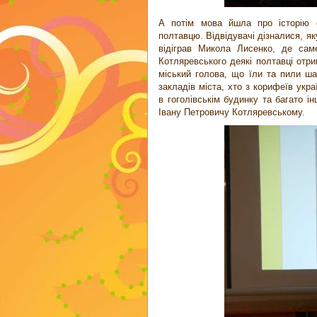
А потім мова йшла про історію с
полтавцю. Відвідувачі дізналися, як
відіграв Микола Лисенко, де сам
Котляревського деякі полтавці отр
міський голова, що їли та пили ша
закладів міста, хто з корифеїв укр
в гоголівськім будинку та багато і
Івану Петровичу Котляревському.