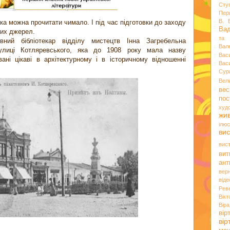
Сту
Пер
В. 
ка можна прочитати чимало. І під час підготовки до заходу
Ва
них джерел.
та 
ний бібліотекар відділу мистецтв Інна Загребельна
Вал
вулиці Котляревського, яка до 1908 року мала назву
Вас
вані цікаві в архітектурному і в історичному відношенні
Вас
Сур
Вел
вес
пос
худ
жи
ілюс
вис
вис
вит
ант
вер
віде
Рев
Вік
Вір
вір
ві