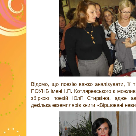
Відомо, що поезію важко аналізувати, її т
ПОУНБ імені І.П. Котляревського є можлив
збіркою поезій Юлії Стиркіної, адже ав
декілька екземплярів книги «Віршовані нев