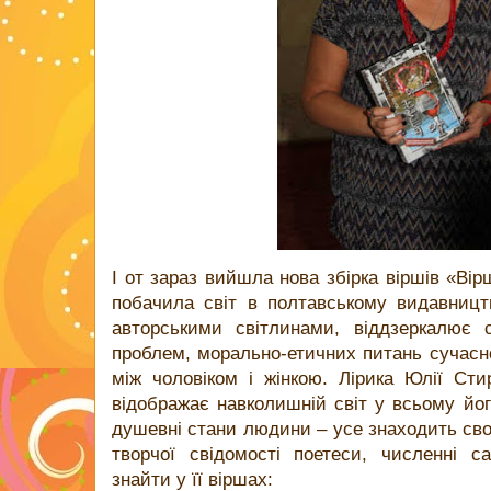
І от зараз вийшла нова збірка віршів «Вір
побачила світ в полтавському видавницт
авторськими світлинами, віддзеркалює 
проблем, морально-етичних питань сучасног
між чоловіком і жінкою. Лірика Юлії Стир
відображає навколишній світ у всьому його
душевні стани людини – усе знаходить сво
творчої свідомості поетеси, численні с
знайти у її віршах: