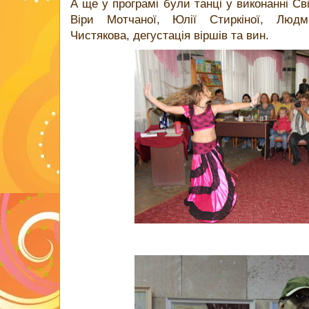
А ще у програмі були танці у виконанні Світ
Віри Мотчаної, Юлії Стиркіної, Люд
Чистякова, дегустація віршів та вин.