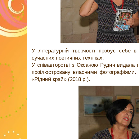
У літературній творчості пробує себе в
сучасних поетичних техніках.
У співавторстві з Оксаною Рудич видала п
проілюстровану власними фотографіями. 
«Рідний край» (2018 р.).