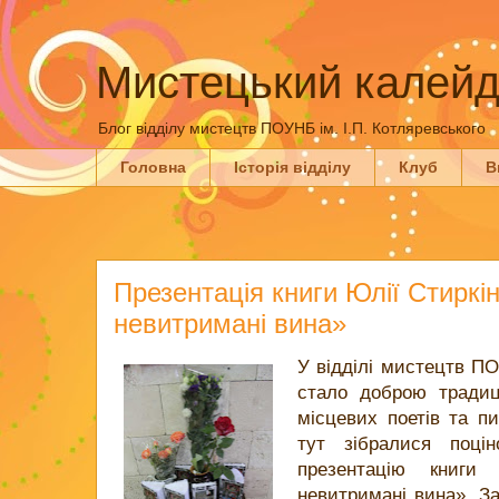
Мистецький калейд
Блог відділу мистецтв ПОУНБ ім. І.П. Котляревського
Головна
Історія відділу
Клуб
В
Презентація книги Юлії Стиркі
невитримані вина»
У відділі мистецтв ПО
стало доброю традиц
місцевих поетів та пи
тут зібралися поцін
презентацію книги 
невитримані вина». За