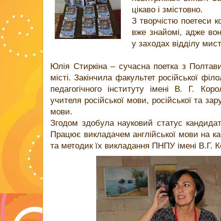
цікаво і змістовно.
З творчістю поетеси к
вже знайомі, адже во
у заходах відділу мис
Юлія Стиркіна – сучасна поетка з Полтав
місті. Закінчила факультет російської філ
педагогічного інституту імені В. Г. Ко
учителя російської мови, російської та зару
мови.
Згодом здобула науковий статус кандидата
Працює викладачем англійської мови на ка
та методик їх викладання ПНПУ імені В.Г. 