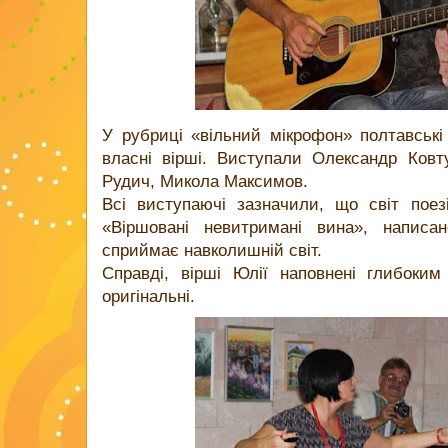
У рубриці «вільний мікрофон» полтавськ
власні вірші. Виступали Олександр Ковт
Рудич, Микола Максимов.
Всі виступаючі зазначили, що світ поез
«Віршовані невитримані вина», написа
сприймає навколишній світ.
Справді, вірші Юлії наповнені глибоким
оригінальні.