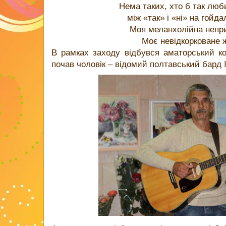
Нема таких, хто б так лю
між «так» і «ні» на гойд
Моя меланхолійна непр
Моє невідкорковане
В рамках заходу відбувся аматорський к
почав чоловік – відомий полтавський бард Іг