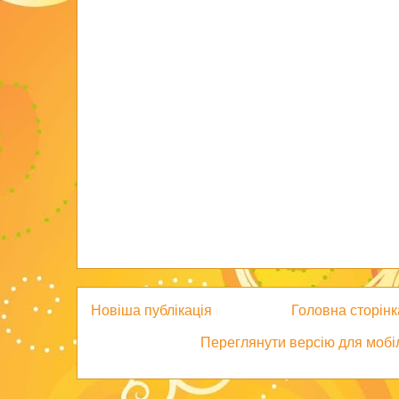
Новіша публікація
Головна сторінк
Переглянути версію для мобі