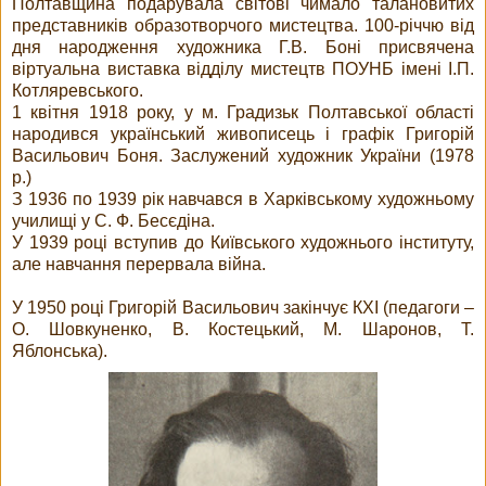
Полтавщина подарувала світові чимало талановитих
представників образотворчого мистецтва. 100-річчю від
дня народження художника Г.В. Боні присвячена
віртуальна виставка відділу мистецтв ПОУНБ імені І.П.
Котляревського.
1 квітня 1918 року, у м. Градизьк Полтавської області
народився український живописець і графік Григорій
Васильович Боня. Заслужений художник України (1978
р.)
З 1936 по 1939 рік навчався в Харківському художньому
училищі у С. Ф. Бесєдіна.
У 1939 році вступив до Київського художнього інституту,
але навчання перервала війна.
У 1950 році Григорій Васильович закінчує КХІ (педагоги –
О. Шовкуненко, В. Костецький, М. Шаронов, Т.
Яблонська).