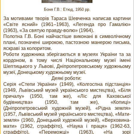
Боня Г.В.: Етюд, 1950 рр.
За мотивами творів Тараса Шевченка написав картини
«Світе ясний» (1961–1963), «Легенда про Гамалію»
(1963), «За святую правду-волю» (1964).
Полотна Г.В. Боні найчастіше виконані в символічному
плані, позначені широкою, пастозною манерою письма,
яскраві за колоритом.
Роботи художника зберігаються в музеях України та за
кордоном, в тому числі Національному музеї імені
Шептицького у Львові, Дніпропетровському художньому
музеї, Донецькому художньому музеї.
Деякі роботи:
Серія «Степи України» (1949), «Колгоспна підстанція»
(1949, Львівський музей українського мистецтва), «Біля
причалу» (1950, там же), «Ліс для Каховської
будівництва» (1950, там же), «Копиці»
(Дніпропетровський художній музей), «Рідна земля»
(1957, Львівський музей українського мистецтва), «Мати-
земля» (1960, Донецький художній музей), «Верховина-
мати» (1962, сграффіто), «Наука і праця» (1962-63,
сграффіто), «Переможці» (1963), «На зорі