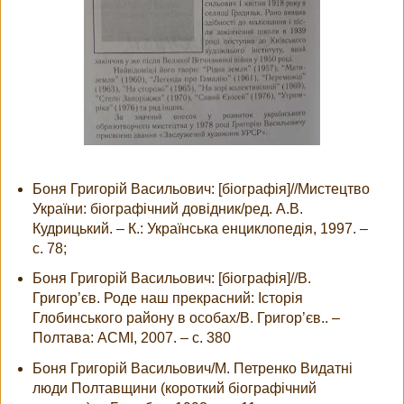
Боня Григорій Васильович: [біографія]//Мистецтво
України: біографічний довідник/ред. А.В.
Кудрицький. – К.: Українська енциклопедія, 1997. –
с. 78;
Боня Григорій Васильович: [біографія]//В.
Григор’єв. Роде наш прекрасний: Історія
Глобинського району в особах/В. Григор’єв.. –
Полтава: АСМІ, 2007. – с. 380
Боня Григорій Васильович/М. Петренко Видатні
люди Полтавщини (короткий біографічний