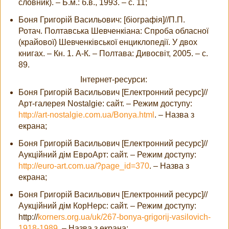
словник). – Б.м.: б.в., 1993. – с. 11;
Боня Григорій Васильович: [біографія]//П.П.
Ротач. Полтавська Шевченкіана: Спроба обласної
(крайової) Шевченківської енциклопедії. У двох
книгах. – Кн. 1. А-К. – Полтава: Дивосвіт, 2005. – с.
89.
Інтернет-ресурси:
Боня Григорій Васильович [Електронний ресурс]//
Арт-галерея Nostalgie: сайт. – Режим доступу:
http://art-nostalgie.com.ua/Bonya.html
. – Назва з
екрана;
Боня Григорій Васильович [Електронний ресурс]//
Аукційний дім ЕвроАрт: сайт. – Режим доступу:
http://euro-art.com.ua/?page_id=370
. – Назва з
екрана;
Боня Григорій Васильович [Електронний ресурс]//
Аукційний дім КорНерс: сайт. – Режим доступу:
http://
korners.org.ua/uk/267-bonya-grigorij-vasilovich-
1918-1989
. – Назва з екрана;