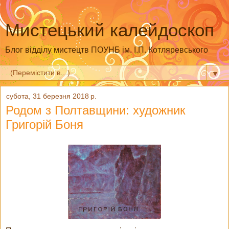
Мистецький калейдоскоп
Блог відділу мистецтв ПОУНБ ім. І.П. Котляревського
▼
субота, 31 березня 2018 р.
Родом з Полтавщини: художник
Григорій Боня