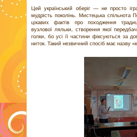
Цей український оберіг — не просто іг
мудрість поколінь. Мистецька спільнота 
цікавих фактів про походження традиці
вузлової ляльки, створення якої передба
голки, бо усі її частини фіксуються за д
ниток. Такий незвичний спосіб має назву «