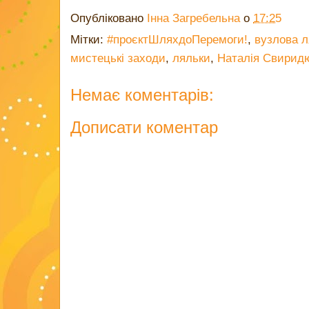
Опубліковано
Інна Загребельна
о
17:25
Мітки:
#проєктШляхдоПеремоги!
,
вузлова л
мистецькі заходи
,
ляльки
,
Наталія Свирид
Немає коментарів:
Дописати коментар