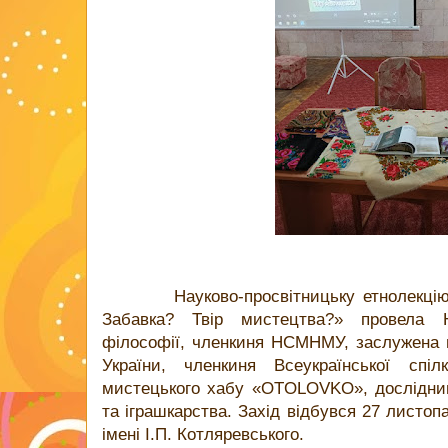
Науково-просвітницьку етнолекцію «
Забавка? Твір мистецтва?» провела 
філософії, членкиня НСМНМУ, заслужена 
України, членкиня Всеукраїнської спіл
мистецького хабу «OТOLOVKO», дослідни
та іграшкарства.
Захід відбувся 27 листоп
імені І.П. Котляревського.