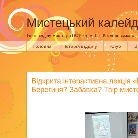
Мистецький калейд
Блог відділу мистецтв ПОУНБ ім. І.П. Котляревського
Головна
Історія відділу
Клуб
В
Відкрита інтерактивна лекція 
Берегиня? Забавка? Твір мист