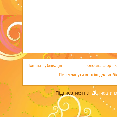
Новіша публікація
Головна сторінк
Переглянути версію для мобі
Підписатися на:
Дописати к