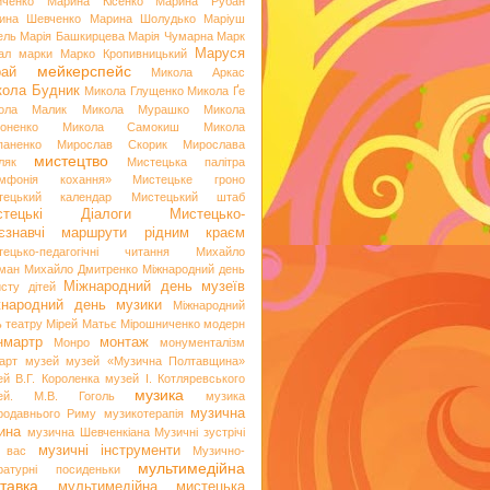
иченко
Марина Кісенко
Марина Рубан
ина Шевченко
Марина Шолудько
Маріуш
ель
Марія Башкирцева
Марія Чумарна
Марк
Маруся
ал
марки
Марко Кропивницький
мейкерспейс
рай
Микола Аркас
ола Будник
Микола Глущенко
Микола Ґе
ола Малик
Микола Мурашко
Микола
оненко
Микола Самокиш
Микола
паненко
Мирослав Скорик
Мирослава
мистецтво
ляк
Мистецька палітра
мфонія кохання»
Мистецьке гроно
тецький календар
Мистецький штаб
стецькі Діалоги
Мистецько-
аєзнавчі маршрути рідним краєм
тецько-педагогічні читання
Михайло
ман
Михайло Дмитренко
Міжнародний день
Міжнародний день музеїв
исту дітей
жнародний день музики
Міжнародний
ь театру
Мірей Матьє
Мірошниченко
модерн
нмартр
монтаж
Монро
монументалізм
арт
музей
музей «Музична Полтавщина»
ей В.Г. Короленка
музей І. Котляревського
музика
ей. М.В. Гоголь
музика
музична
родавнього Риму
музикотерапія
ина
музична Шевченкіана
Музичні зустрічі
музичні інструменти
 вас
Музично-
мультимедійна
ературні посиденьки
тавка
мультимедійна мистецька