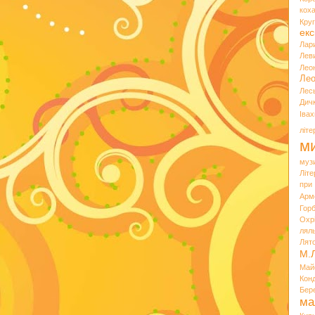
кох
Кру
екс
Лар
Лев
Лео
Лео
Лес
Дич
Іва
літ
ми
муз
Літ
при
Арм
Горб
Охр
лял
Лят
М.
Май
Кон
Бер
ма