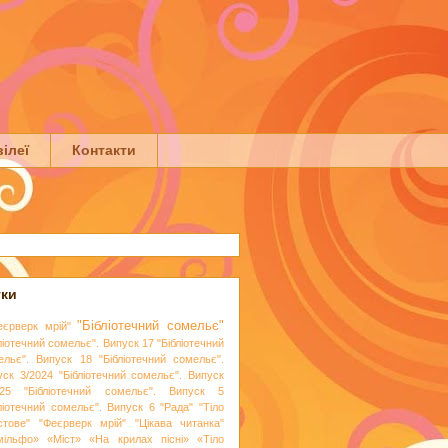
ілеї
Контакти
тки
"Бібліотечний сомельє"
еєрверк мрій"
ліотечний сомельє". Випуск 17
"Бібліотечний
ельє". Випуск 18
"Бібліотечний сомельє".
уск 3/2024
"Бібліотечний сомельє". Випуск
25
"Бібліотечний сомельє". Випуск 5
бліотечний сомельє". Випуск 6
"Рада"
"Тіло
стове"
"Феєрверк мрій"
"Цікава читанка"
мільфо»
«Міст»
«На крилах пісні»
«Тіло