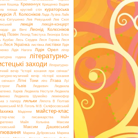
Кременчук
ання
Кошиць
Крищенко Вадим
кураторська
гла площа
круглий стіл
курсія
Л. Колєсніков
Лада Лузіна
Лайк
иса Євтушенко
Лев Ревуцький
Лев Скоп
лекція
лекція-концерт
инський
Леонід Колєсніков
нардо да Вінчі
нід Позен
Леонід Товстуха
Леонора Блох
ь Курбас
Лесь Сердюк
Леся Горова
Леся
Леся Українка
листівки
ко
листівка
Лідія
Лідія Орел
хненко
Лідія Нагога
літер
літературно-
ературна година
стецькі заходи
Літературно-
ичний вечір "Історії кохання при свічках"
ературно-музичний вечір «Історії кохання
Літні Тони
Лтава
 свічках»
літо
Луї
Львів
стронг
Людкевич
Людмила
атенко. Харків
Людмила Нестуля
Людмила
іменко
Людмила Шумейко
люмінофор
ляльки
ька з паперу
Ляпота В Полтаві
ошинський
М.В. Гоголь
М.В. Скліфосовський
майстер-клас
Лахижа
Мадонни
стер-клас із писанкарства
Майя
дратенко
Майя Холькіна
Максим
Максим Дашевський
езовський
лювання
Марина Дубровська
Марина