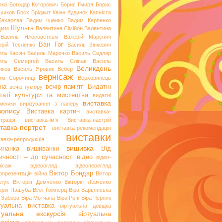
пка
Богодар Которович
Борис Гмиря
Борис
шиков
Босх
Бріджит Квінн
будинок Капніста
Бахарєва
Вадим Іщенко
Вадим Карпенко
дим Шульга
Валентина Сімійон
Валентина
Василь Ялосоветські
Валерій Маренич
Ван Гог
ерій Тесленко
Василь Зінкевич
иль Касіян
Василь Марочко
Василь Седляр
иль Семергей
Василь Сліпак
Василь
Великдень
иков
Василь Яровик
Вебер
вернісаж
икі Сорочинці
Верховинець
на
вечір пам’яті
Видатні
вечір гумору
таті культури та мистецтва
видатні
виставка
ожники
вирізування з паперу
вопису
Виставка картин
виставка-
трація
виставка-ім'я
Виставка-настрій
тавка-портрет
виставка-рекомендація
виставки
тавка-репродукція
вишивка
инанка
вишиванки
Від
ичності – до сучасності
відео
відео-
нісаж
відеоогляд
відеоперегляд
Віктор Бондар
опрезентація
війна
Віктор
егук
Вікторія Демченко
Вікторія Левченко
торія Пашуба
Вілл Ґомперц
Віра Варвянська
а Забора
Віра Мотчана
Віра Роїк
Віра Черняк
туальна виставка
віртуальна довідка
ртуальна екскурсія
віртуальна