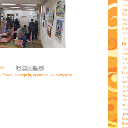
ман
фот
Каш
Хан
Гор
ігра
Люб
Вер
Гор
Во
Кул
Кра
Мак
Все
:04
фот
Все
о Ольга
,
екскурсія
,
кураторська екскурсія
Все
май
гад
Ген
Гео
Гіпп
квіт
Горі
гра
Вер
Дав