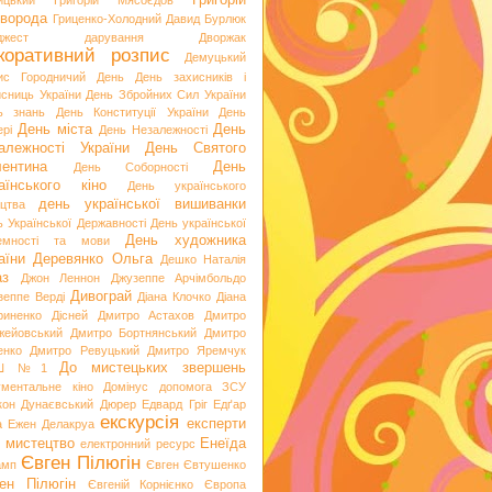
Григорій
ицький
Григорій Мясоєдов
ворода
Гриценко-Холодний
Давид Бурлюк
джест
дарування
Дворжак
коративний розпис
Демуцький
ис Городничий
День
День захисників і
исниць України
День Збройних Сил України
ь знань
День Конституції України
День
День міста
День
рі
День Незалежності
алежності України
День Святого
ентина
День
День Соборності
аїнського кіно
День українського
день української вишиванки
ацтва
ь Української Державності
День української
День художника
емності та мови
аїни
Деревянко Ольга
Дешко Наталія
аз
Джон Леннон
Джузеппе Арчімбольдо
Дивограй
зеппе Верді
Діана Клочко
Діана
риненко
Дісней
Дмитро Астахов
Дмитро
жейовський
Дмитро Бортнянський
Дмитро
енко
Дмитро Ревуцький
Дмитро Яремчук
До мистецьких звершень
Ш №1
ументальне кіно
Домінус
допомога ЗСУ
кон
Дунаєвський
Дюрер
Едвард Гріг
Едґар
екскурсія
експерти
а
Ежен Делакруа
 мистецтво
Енеїда
електронний ресурс
Євген Пілюгін
амп
Євген Євтушенко
ен Пілюгін
Євгеній Корнієнко
Європа