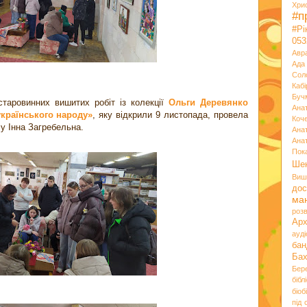
Хри
#п
#Р
053
Авр
Ада
Сол
Кабі
Буч
старовинних вишитих робіт із колекції
Ольги Деревянко
Ана
українського народу»
, яку відкрили 9 листопада, провела
Коч
лу Інна Загребельна.
Ана
Ана
Пок
Ше
Виш
дос
ма
розв
Ар
ауд
бан
Ба
Бер
бібл
біоб
під