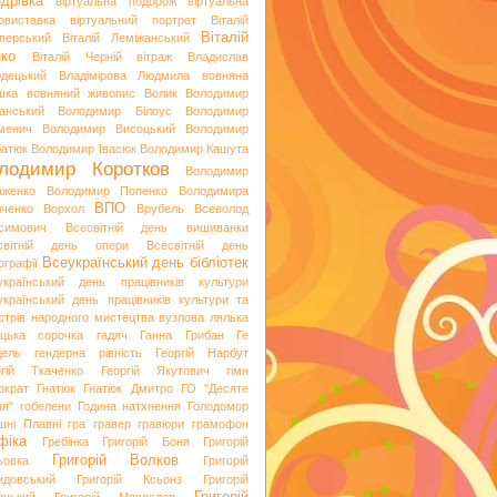
дрівка
віртуальна подорож
віртуальна
овиставка
віртуальний портрет
Віталій
Віталій
перський
Віталій Леміжанський
ко
Віталій Черній
вітраж
Владислав
одецький
Владімірова Людмила
вовняна
шка
вовняний живопис
Волик
Володимир
анський
Володимир Білоус
Володимир
менич
Володимир Висоцький
Володимир
батюк
Володимир Івасюк
Володимир Кашута
лодимир Коротков
Володимир
аженко
Володимир Попенко
Володимира
ВПО
вченко
Ворхол
Врубель
Всеволод
симович
Всесвітній день вишиванки
світній день опери
Всесвітній день
Всеукраїнський день бібліотек
ографії
український день працівників культури
український день працівників культури та
стрів народного мистецтва
вузлова лялька
яцька сорочка
гадяч
Ганна Грибан
Ге
дель
гендерна рівність
Георгій Нарбут
ргій Ткаченко
Георгій Якутович
гімн
ократ
Гнатюк
Гнатюк Дмитро
ГО "Десяте
ня"
гобелени
Година натхнення
Голодомор
шні Плавні
гра
гравер
гравюри
грамофон
фіка
Гребінка
Григорій Боня
Григорій
Григорій Волков
ьовка
Григорій
идовський
Григорій Ксьонз
Григорій