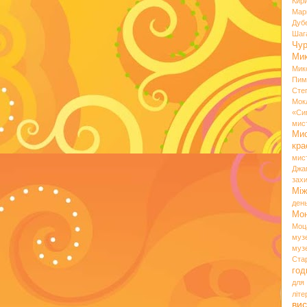
Кир
Мар
Дуб
Шаг
Чу
Мик
Мик
Пим
Сте
Мок
«Си
мис
Ми
кр
мис
Джа
зах
Мі
ден
Мо
Моц
муз
муз
Ста
год
для
літ
вис