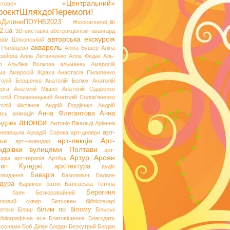
«Центральний»
стове»
роєктШляхдоПеремоги!
ікДитиниПОУНБ2023
#bookarsenal_lib
2.ua
3D-виставка
абстракціонізм
авангард
авторська екскурсія
аам Шльонський
акварель
 Роговцева
Аліна Бушер
Аліна
овйова
Алла Литвиненко
Алла Федак
Аль-
р
Альбіна Волкова
альманах
Амвросій
ма
Амвросій Ждаха
Анастасія Пилипенко
толій Блошенко
Анатолій Болюх
Анатолій
ерга
Анатолій Мішин
Анатолій Одаренко
толій Пламеницький
Анатолій Солов’яненко
толій Фіктянов
Андрій Гордієнко
Андрій
Анна Флегантова
Анна
ась
анімація
анонси
ндрик
Антоніо Вівальді
Аріанна
арт-
невецька
Аркадій Сорока
арт-дилери
арт-лекція
Арт-
ьє
арт-календар
ндрівки вулицями Полтави
арт-
Артур Ароян
ідка
арт-терапія
Артбук
хип Куїнджі
архітектура
аудіо
Баварія
іовидання
Базилевич
Балаян
дура
Барвінок
батик
Батієвська Тетяна
х
Берегиня
баян
Безкоровайний
езовий сквер
Бетховен
бібліотекарі
білим по білому
іотеки
Білаш
Більськ
ібліографічне есе
Благовіщення
Благодать
 соснами
Боб Ділан
Богдан Безхутрий
Богдан