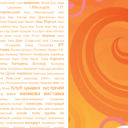
живопис
опейський Союз
Жорж Бізе
зима
І.Мясоєдов
І.П.
я Цуканова
ляревський
Іван Айвазовський
Іван
цунь
Іван Гончар
Іван Дряпаченко
Іван
Іван Марчук
пенко-Карий
Іван Малич
Іван
олайчук
Іван Труш
Іван Туник
Іван Чех
Ігор
иш
Ігор Шамо
іграшки
Із сузір’я імен світової
імпреза
ви
ікона
ікони
Ілля Рєпін
Імре
ьман
Інна Дідик (Снарська)
Інна Снарська
ІРТ
и Пузирьова
Ірина Глазунова
лтава
Йоганн Штраус
Йоганнес Брамс
К.В.
диш
Казимир Малевич
Каліфорнія
Карабиць
Карпати
икатура
Карл Орф
Карло Ґоцці
тина
Катерина Білокур
Катерина
ріжна
Катерина Цимбалюк
кафедра дизайну
тка Цісик
кераміка
Київська рисувальна
ла
Київський аванґард 1960-х. Школа
кіно
иса Лятошинського
килими
Кирейко
кл
Клуб цікавих зустрічей
д Моне
книжкова виставка
га
книги
жкова виставка-визнання
Книжкова
книжкова ілюстрація
авка-інсталяція
жковий Арсенал
Коворкінг для мам
козацтво
колаж
коли вдома не
ловський
иться
комірці
конкурс
конкурс новорічних
концерт
нок
конференція
Корженко Юлія
оленко
Косенко
Котелевський коржик