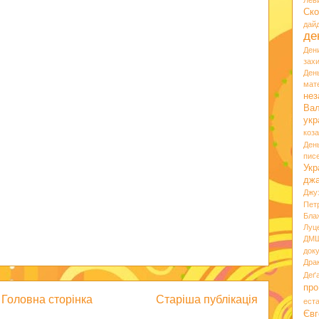
Лев
Ско
дай
де
Ден
зах
Ден
мате
нез
Вал
укр
коз
Ден
пис
Укр
дж
Джу
Пет
Бла
Луц
ДМ
док
Дра
Деґ
про
Головна сторінка
Старіша публікація
ест
Євг