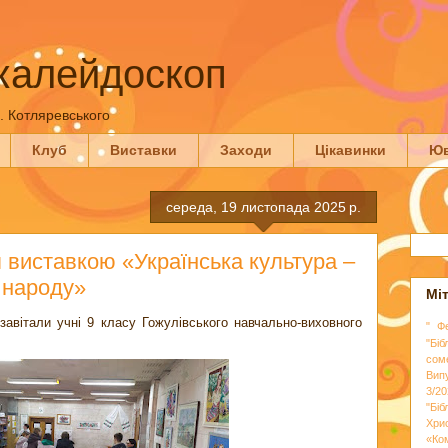
калейдоскоп
П. Котляревського
Клуб
Виставки
Заходи
Цікавинки
Юв
середа, 19 листопада 2025 р.
я виставкою «Українська культура –
о народу»
Мі
завітали учні 9 класу Гожулівського навчально-виховного
" Ф
"Біб
сом
Вип
3/20
"Бі
Хри
«Ко