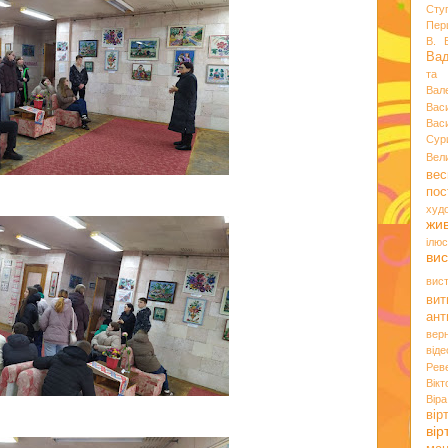
Сту
Пер
В. 
Ва
та 
Вал
Вас
Вас
Сур
Вел
вес
пос
худ
жи
ілюс
вис
вис
вит
ант
вер
віде
Рев
Вік
Вір
вір
ві