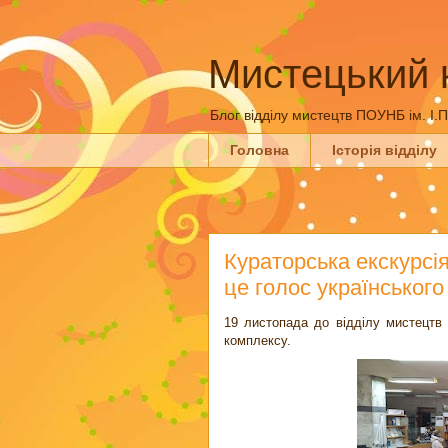
Мистецький 
Блог відділу мистецтв ПОУНБ ім. І.
Головна
Історія відділу
Кураторська екскурсі
це голос українськог
19 листопада до відділу мистецтв 
комплексу.