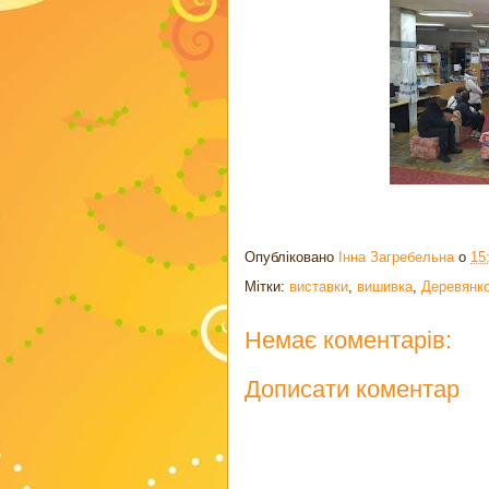
Опубліковано
Інна Загребельна
о
15
Мітки:
виставки
,
вишивка
,
Деревянк
Немає коментарів:
Дописати коментар