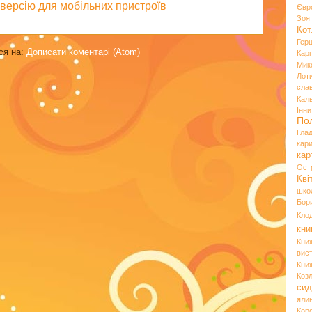
версію для мобільних пристроїв
Євр
Зо
Кот
Гер
ся на:
Дописати коментарі (Atom)
Кар
Мик
Лот
сла
Кал
Інн
По
Гла
кар
кар
Ост
Кві
шко
Бор
Кло
кни
Кни
вист
Кни
Коз
сид
яли
Кор