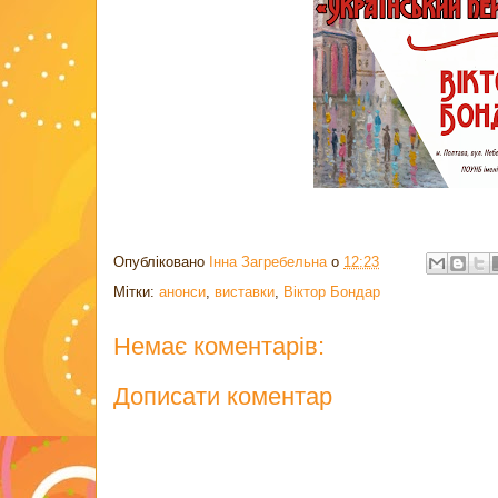
Опубліковано
Інна Загребельна
о
12:23
Мітки:
анонси
,
виставки
,
Віктор Бондар
Немає коментарів:
Дописати коментар