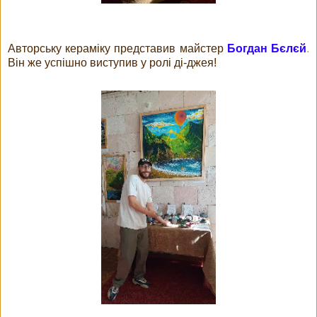
Авторську кераміку представив майстер
Богдан Бєлєй
.
Він же успішно виступив у ролі ді-джея!