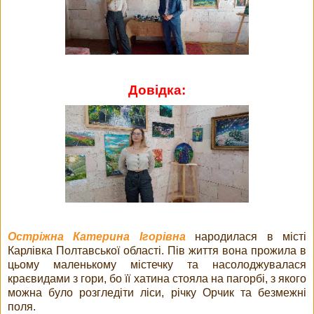
Довідка:
Остріжна Катерина Ігорівна
народилася в місті
Карлівка Полтавської області. Пів життя вона прожила в
цьому маленькому містечку та насолоджувалася
краєвидами з гори, бо її хатина стояла на пагорбі, з якого
можна було розгледіти ліси, річку Орчик та безмежні
поля.