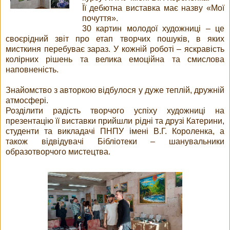
Її дебютна виставка має назву «Мої
почуття».
30 картин молодої художниці – це
своєрідний звіт про етап творчих пошуків, в яких
мисткиня перебуває зараз. У кожній роботі – яскравість
колірних рішень та велика емоційна та смислова
наповненість.
Знайомство з авторкою відбулося у дуже теплій, дружній
атмосфері.
Розділити радість творчого успіху художниці на
презентацію її виставки прийшли рідні та друзі Катерини,
студенти та викладачі ПНПУ імені В.Г. Короленка, а
також відвідувачі Бібліотеки – шанувальники
образотворчого мистецтва.