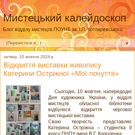
Мистецький калейдоскоп
Блог відділу мистецтв ПОУНБ ім. І.П. Котляревського
▼
четвер, 10 жовтня 2024 р.
Відкриття виставки живопису
Катерини Остріжної «Мої почуття»
Сьогодні, 10 жовтня, напередодні
Дня художника України, у відділі
мистецтв обласної бібліотеки
відбулося відкриття чергової
мистецької виставки.
Свою творчість представляє
Катерина Остріжна – студентка ІІ
курсу ПНПУ імені В.Г. Короленка.