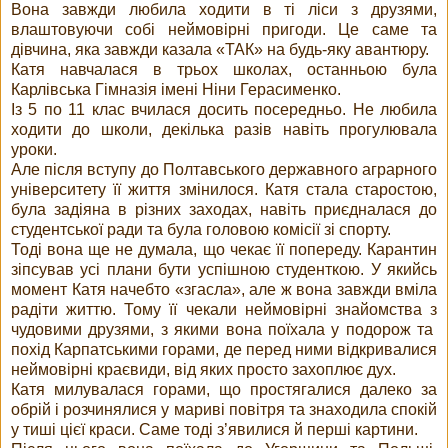
Вона завжди любила ходити в ті ліси з друзями,
влаштовуючи собі неймовірні пригоди. Це саме та
дівчина, яка завжди казала «ТАК» на будь-яку авантюру.
Катя навчалася в трьох школах, останньою була
Карлівська Гімназія імені Ніни Герасименко.
Із 5 по 11 клас вчилася досить посередньо. Не любила
ходити до школи, декілька разів навіть прогулювала
уроки.
Але після вступу до Полтавського державного аграрного
університету її життя змінилося. Катя стала старостою,
була задіяна в різних заходах, навіть приєдналася до
студентської ради та була головою комісії зі спорту.
Тоді вона ще не думала, що чекає її попереду. Карантин
зіпсував усі плани бути успішною студенткою. У якийсь
момент Катя начебто «згасла», але ж вона завжди вміла
радіти життю. Тому її чекали неймовірні знайомства з
чудовими друзями, з якими вона поїхала у подорож та
похід Карпатськими горами, де перед ними відкривалися
неймовірні краєвиди, від яких просто захоплює дух.
Катя милувалася горами, що простягалися далеко за
обрій і розчинялися у мариві повітря та знаходила спокій
у тиші цієї краси. Саме тоді з’явилися й перші картини.