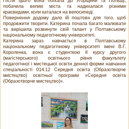
Після цього вона поїхала до Угорщини та Польщі,
побачила великі міста та надихалася різними
краєвидами, коли каталася на велосипеді.
Повернення додому дало їй поштовх для того, щоб
продовжити творити. Катерина почала багато малювати
та вирішила розвинути свій талант у Полтавському
національному педагогічному університеті.
Катерина зараз навчається в Полтавському
національному педагогічному університеті імені В.Г.
Короленка, вона є студенткою ІІ курсу другого
(магістерського) освітнього рівня факультету
педагогічної і мистецької освіти денної форми навчання
спеціальності 014.12 Середня освіта (Образотворче
мистецтво) освітньої програми «Середня освіта
(Образотворче мистецтво)».