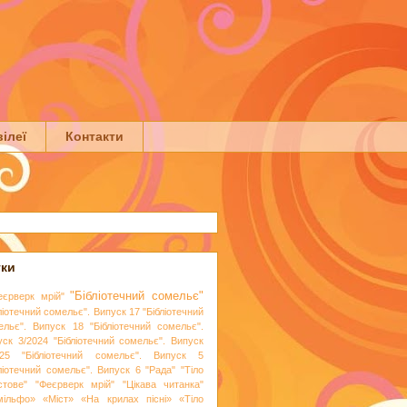
ілеї
Контакти
тки
"Бібліотечний сомельє"
еєрверк мрій"
ліотечний сомельє". Випуск 17
"Бібліотечний
ельє". Випуск 18
"Бібліотечний сомельє".
уск 3/2024
"Бібліотечний сомельє". Випуск
25
"Бібліотечний сомельє". Випуск 5
бліотечний сомельє". Випуск 6
"Рада"
"Тіло
стове"
"Феєрверк мрій"
"Цікава читанка"
мільфо»
«Міст»
«На крилах пісні»
«Тіло