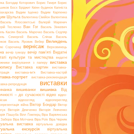
пка
Богодар Которович
Борис Гмиря
Борис
шиков
Босх
Бріджит Квінн
будинок Капніста
Бахарєва
Вадим Іщенко
Вадим Карпенко
дим Шульга
Валентина Сімійон
Валентина
Василь Ялосоветські
Валерій Маренич
Ван Гог
ерій Тесленко
Василь Зінкевич
иль Касіян
Василь Марочко
Василь Седляр
иль Семергей
Василь Сліпак
Василь
Великдень
иков
Василь Яровик
Вебер
вернісаж
икі Сорочинці
Верховинець
на
вечір пам’яті
Видатні
вечір гумору
таті культури та мистецтва
видатні
виставка
ожники
вирізування з паперу
вопису
Виставка картин
виставка-
трація
виставка-ім'я
Виставка-настрій
тавка-портрет
виставка-рекомендація
виставки
тавка-репродукція
вишивка
инанка
вишиванки
Від
ичності – до сучасності
відео
відео-
нісаж
відеоогляд
відеоперегляд
Віктор Бондар
опрезентація
війна
Віктор
егук
Вікторія Демченко
Вікторія Левченко
торія Пашуба
Вілл Ґомперц
Віра Варвянська
а Забора
Віра Мотчана
Віра Роїк
Віра Черняк
туальна виставка
віртуальна довідка
ртуальна екскурсія
віртуальна