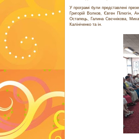
У програмі були представлені презе
Григорій Волков, Євген Пілюгін, 
Остапець, Галина Свєчнікова, Мих
Калініченко та ін.