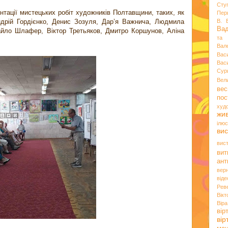
Сту
нтації мистецьких робіт художників Полтавщини, таких, як
Пер
Андрій Гордієнко, Денис Зозуля, Дар’я Важнича, Людмила
В. 
Ва
айло Шлафер, Віктор Третьяков, Дмитро Коршунов, Аліна
та 
Вал
Вас
Вас
Сур
Вел
вес
пос
худ
жи
ілюс
вис
вис
вит
ант
вер
віде
Рев
Вік
Вір
вір
ві