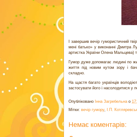
І завершив вечір гумористичний тві
мені батько» у виконанні Дмитра Л
артистка України Олена Мальцева) 
Гумор дуже допомагає людині по жит
життя під новим кутом зору і бач
складно.
На щастя багато українців володіют
застосувати його і насолодитися у по
Опубліковано
Інна Загребельна
о
17
Мітки:
вечір гумору
,
І.П. Котляревсь
Немає коментарів: