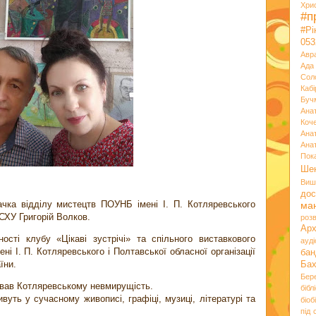
Хри
#п
#Р
053
Авр
Ада
Сол
Кабі
Буч
Ана
Коч
Ана
Ана
Пок
Ше
Виш
дос
ачка відділу мистецтв ПОУНБ імені І. П. Котляревського
ма
СХУ Григорій Волков.
розв
Ар
ості клубу «Цікаві зустрічі» та спільного виставкового
ауд
і І. П. Котляревського і Полтавської обласної організації
бан
їни.
Ба
Бер
ував Котляревському невмирущість.
бібл
ивуть у сучасному живописі, графіці, музиці, літературі та
біоб
під