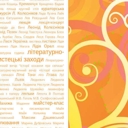
Кременчук
ання
Кошиць
Крищенко Вадим
кураторська
гла площа
круглий стіл
курсія
Л. Колєсніков
Лада Лузіна
Лайк
иса Євтушенко
Лев Ревуцький
Лев Скоп
лекція
лекція-концерт
инський
Леонід Колєсніков
нардо да Вінчі
нід Позен
Леонід Товстуха
Леонора Блох
ь Курбас
Лесь Сердюк
Леся Горова
Леся
Леся Українка
листівки
ко
листівка
Лідія
Лідія Орел
хненко
Лідія Нагога
літер
літературно-
ературна година
стецькі заходи
Літературно-
ичний вечір "Історії кохання при свічках"
ературно-музичний вечір «Історії кохання
Літні Тони
Лтава
 свічках»
літо
Луї
Львів
стронг
Людкевич
Людмила
атенко. Харків
Людмила Нестуля
Людмила
іменко
Людмила Шумейко
люмінофор
ляльки
ька з паперу
Ляпота В Полтаві
ошинський
М.В. Гоголь
М.В. Скліфосовський
майстер-клас
Лахижа
Мадонни
стер-клас із писанкарства
Майя
дратенко
Майя Холькіна
Максим
Максим Дашевський
езовський
лювання
Марина Дубровська
Марина