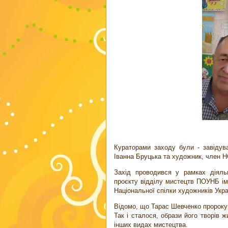
Кураторами заходу були - завідув
Іванна Бруцька та художник, член Н
Захід проводився у рамках діяльн
проєкту відділу мистецтв ПОУНБ імен
Національної спілки художників Укра
Відомо, що Тарас Шевченко пророк
Так і сталося, образи його творів ж
інших видах мистецтва.