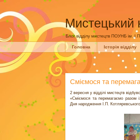
Мистецький 
Блог відділу мистецтв ПОУНБ ім. І.
Головна
Історія відділу
Сміємося та перемага
2 вересня у відділі мистецтв відбув
«Сміємося та перемагаємо разом і
Дня народження І.П. Котляревського 