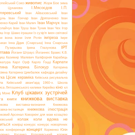
живопис
опейський Союз
Жорж Бізе
зима
І.Мясоєдов
І.П.
я Цуканова
ляревський
Іван Айвазовський
Іван
цунь
Іван Гончар
Іван Дряпаченко
Іван
Іван Марчук
пенко-Карий
Іван Малич
Іван
олайчук
Іван Труш
Іван Туник
Іван Чех
Ігор
иш
Ігор Шамо
іграшки
Із сузір’я імен світової
імпреза
ви
ікона
ікони
Ілля Рєпін
Імре
ьман
Інна Дідик (Снарська)
Інна Снарська
ІРТ
и Пузирьова
Ірина Глазунова
лтава
Йоганн Штраус
Йоганнес Брамс
К.В.
диш
Казимир Малевич
Каліфорнія
Карабиць
Карпати
икатура
Карл Орф
Карло Ґоцці
тина
Катерина Білокур
Катерина
ріжна
Катерина Цимбалюк
кафедра дизайну
тка Цісик
кераміка
Київська рисувальна
ла
Київський аванґард 1960-х. Школа
кіно
иса Лятошинського
килими
Кирейко
кл
Клуб цікавих зустрічей
д Моне
книжкова виставка
га
книги
жкова виставка-визнання
Книжкова
книжкова ілюстрація
авка-інсталяція
жковий Арсенал
Коворкінг для мам
козацтво
колаж
коли вдома не
ловський
иться
комірці
конкурс
конкурс новорічних
концерт
нок
конференція
Корженко Юлія
оленко
Косенко
Котелевський коржик