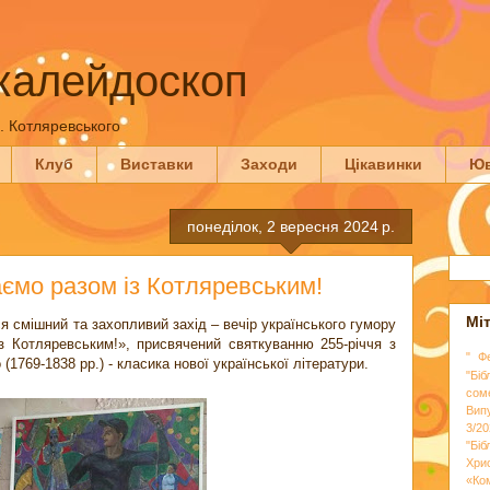
калейдоскоп
П. Котляревського
Клуб
Виставки
Заходи
Цікавинки
Юв
понеділок, 2 вересня 2024 р.
ємо разом із Котляревським!
Мі
ся смішний та захопливий захід – вечір українського гумору
з Котляревським!», присвячений святкуванню 255-річчя з
" Ф
(1769-1838 рр.) - класика нової української літератури.
"Біб
сом
Вип
3/20
"Бі
Хри
«Ко