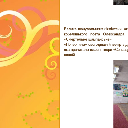
Велика шанувальниця бібліотеки, ак
кобеляцького поета Олександра 
«Смертельне шампанське».
«Поперчила» сьогоднішній вечір в
яка прочитала власні твори «Сенсаці
овацій.