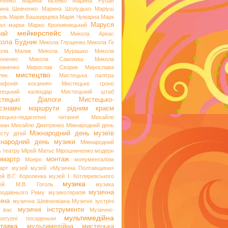
иченко
Марина Кісенко
Марина Рубан
ина Шевченко
Марина Шолудько
Маріуш
ель
Марія Башкирцева
Марія Чумарна
Марк
Маруся
ал
марки
Марко Кропивницький
мейкерспейс
рай
Микола Аркас
ола Будник
Микола Глущенко
Микола Ґе
ола Малик
Микола Мурашко
Микола
оненко
Микола Самокиш
Микола
паненко
Мирослав Скорик
Мирослава
мистецтво
ляк
Мистецька палітра
мфонія кохання»
Мистецьке гроно
тецький календар
Мистецький штаб
стецькі Діалоги
Мистецько-
аєзнавчі маршрути рідним краєм
тецько-педагогічні читання
Михайло
ман
Михайло Дмитренко
Міжнародний день
Міжнародний день музеїв
исту дітей
жнародний день музики
Міжнародний
ь театру
Мірей Матьє
Мірошниченко
модерн
нмартр
монтаж
Монро
монументалізм
арт
музей
музей «Музична Полтавщина»
ей В.Г. Короленка
музей І. Котляревського
музика
ей. М.В. Гоголь
музика
музична
родавнього Риму
музикотерапія
ина
музична Шевченкіана
Музичні зустрічі
музичні інструменти
 вас
Музично-
мультимедійна
ературні посиденьки
тавка
мультимедійна мистецька