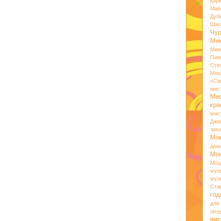
Кир
Мар
Дуб
Шаг
Чу
Мик
Мик
Пим
Сте
Мок
«Си
мис
Ми
кр
мис
Джа
зах
Мі
ден
Мо
Моц
муз
муз
Ста
год
для
літ
вис