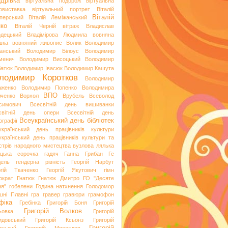
дрівка
віртуальна подорож
віртуальна
овиставка
віртуальний портрет
Віталій
Віталій
перський
Віталій Леміжанський
ко
Віталій Черній
вітраж
Владислав
одецький
Владімірова Людмила
вовняна
шка
вовняний живопис
Волик
Володимир
анський
Володимир Білоус
Володимир
менич
Володимир Висоцький
Володимир
батюк
Володимир Івасюк
Володимир Кашута
лодимир Коротков
Володимир
аженко
Володимир Попенко
Володимира
ВПО
вченко
Ворхол
Врубель
Всеволод
симович
Всесвітній день вишиванки
світній день опери
Всесвітній день
Всеукраїнський день бібліотек
ографії
український день працівників культури
український день працівників культури та
стрів народного мистецтва
вузлова лялька
яцька сорочка
гадяч
Ганна Грибан
Ге
дель
гендерна рівність
Георгій Нарбут
ргій Ткаченко
Георгій Якутович
гімн
ократ
Гнатюк
Гнатюк Дмитро
ГО "Десяте
ня"
гобелени
Година натхнення
Голодомор
шні Плавні
гра
гравер
гравюри
грамофон
фіка
Гребінка
Григорій Боня
Григорій
Григорій Волков
ьовка
Григорій
идовський
Григорій Ксьонз
Григорій