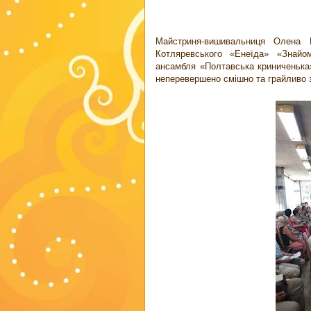
Майстриня-вишивальниця Олена 
Котляревського «Енеїда» «Знайо
ансамбля «Полтавська криниченька
неперевершено смішно та грайливо з