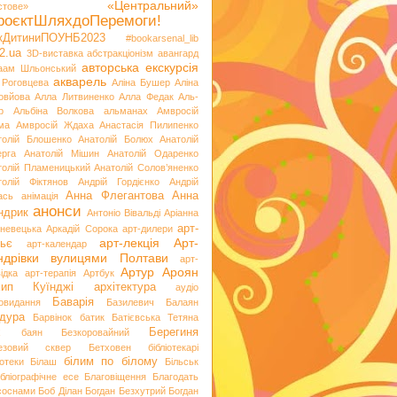
«Центральний»
стове»
роєктШляхдоПеремоги!
ікДитиниПОУНБ2023
#bookarsenal_lib
2.ua
3D-виставка
абстракціонізм
авангард
авторська екскурсія
аам Шльонський
акварель
 Роговцева
Аліна Бушер
Аліна
овйова
Алла Литвиненко
Алла Федак
Аль-
р
Альбіна Волкова
альманах
Амвросій
ма
Амвросій Ждаха
Анастасія Пилипенко
толій Блошенко
Анатолій Болюх
Анатолій
ерга
Анатолій Мішин
Анатолій Одаренко
толій Пламеницький
Анатолій Солов’яненко
толій Фіктянов
Андрій Гордієнко
Андрій
Анна Флегантова
Анна
ась
анімація
анонси
ндрик
Антоніо Вівальді
Аріанна
арт-
невецька
Аркадій Сорока
арт-дилери
арт-лекція
Арт-
ьє
арт-календар
ндрівки вулицями Полтави
арт-
Артур Ароян
ідка
арт-терапія
Артбук
хип Куїнджі
архітектура
аудіо
Баварія
іовидання
Базилевич
Балаян
дура
Барвінок
батик
Батієвська Тетяна
х
Берегиня
баян
Безкоровайний
езовий сквер
Бетховен
бібліотекарі
білим по білому
іотеки
Білаш
Більськ
ібліографічне есе
Благовіщення
Благодать
 соснами
Боб Ділан
Богдан Безхутрий
Богдан