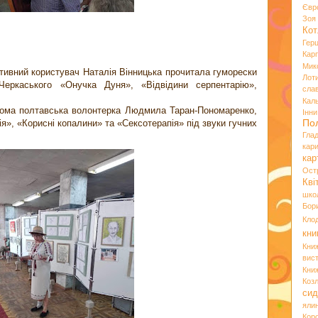
Євр
Зо
Кот
Гер
Кар
Мик
тивний користувач Наталія Вінницька прочитала гуморески
Лот
Черкаського «Онучка Дуня», «Відвідини серпентарію»,
сла
Кал
ідома полтавська волонтерка Людмила Таран-Пономаренко,
Інн
По
я», «Корисні копалини» та «Сексотерапія» під звуки гучних
Гла
кар
кар
Ост
Кві
шко
Бор
Кло
кни
Кни
вист
Кни
Коз
сид
яли
Кор