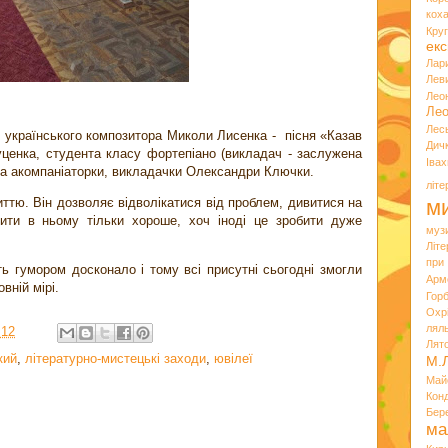
кох
Кру
екс
Лар
Лев
Лео
Лео
Лес
р українського композитора Миколи Лисенка - пісня «Казав
Дич
уценка, студента класу фортепіано (викладач - заслужена
Іва
та акомпаніаторки, викладачки Олександри Ключки.
літ
тю. Він дозволяє відволікатися від проблем, дивитися на
ми
ити в ньому тільки хороше, хоч іноді це зробити дуже
муз
Літ
при
ь гумором досконало і тому всі присутні сьогодні змогли
Арм
вній мірі.
Горб
Охр
лял
:12
Лят
кий
,
літературно-мистецькі заходи
,
ювілеї
М.
Май
Кон
Бер
ма