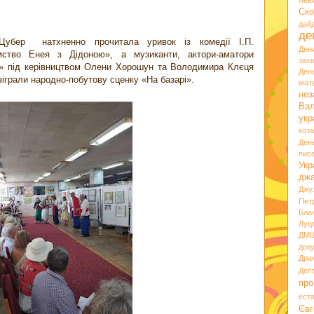
Лев
Ско
дай
де
Цубер натхненно прочитала уривок із комедії І.П.
Ден
мство Енея з Дідоною», а музиканти, актори-аматори
зах
» під керівництвом Олени Хорошун та Володимира Клєця
Ден
іграли народно-побутову сценку «На базарі».
мате
нез
Вал
укр
коз
Ден
пис
Укр
дж
Джу
Пет
Бла
Луц
ДМ
док
Дра
Деґ
про
ест
Євг