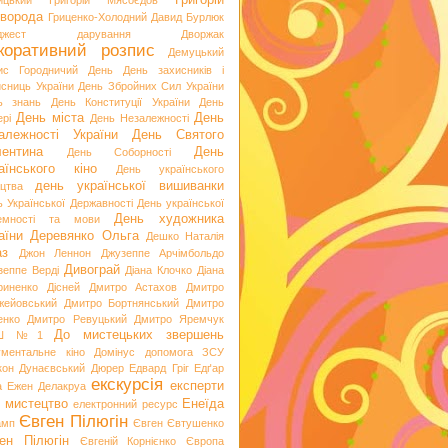
Григорій
ицький
Григорій Мясоєдов
ворода
Гриценко-Холодний
Давид Бурлюк
джест
дарування
Дворжак
коративний розпис
Демуцький
ис Городничий
День
День захисників і
исниць України
День Збройних Сил України
ь знань
День Конституції України
День
День міста
День
рі
День Незалежності
алежності України
День Святого
ентина
День
День Соборності
аїнського кіно
День українського
день української вишиванки
ацтва
ь Української Державності
День української
День художника
емності та мови
аїни
Деревянко Ольга
Дешко Наталія
аз
Джон Леннон
Джузеппе Арчімбольдо
Дивограй
зеппе Верді
Діана Клочко
Діана
риненко
Дісней
Дмитро Астахов
Дмитро
жейовський
Дмитро Бортнянський
Дмитро
енко
Дмитро Ревуцький
Дмитро Яремчук
До мистецьких звершень
Ш №1
ументальне кіно
Домінус
допомога ЗСУ
кон
Дунаєвський
Дюрер
Едвард Гріг
Едґар
екскурсія
експерти
а
Ежен Делакруа
 мистецтво
Енеїда
електронний ресурс
Євген Пілюгін
амп
Євген Євтушенко
ен Пілюгін
Євгеній Корнієнко
Європа