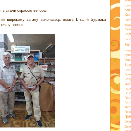
ман
фот
тів стали окрасою вечора.
Каш
Хан
мий широкому загалу виконавець віршів Віталій Бурмака
Гор
тичну поезію.
ігра
Люб
Вер
Гор
Во
Кул
Кра
Мак
Все
фот
Все
Все
май
гад
Ген
Гео
Гіпп
квіт
Горі
гра
Вер
Дав