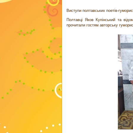
Виступи полтавських поетів-гуморис
Полтавці Яков Купінський та відо
прочитали гостям авторську гуморис