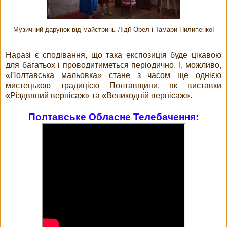
Музичний дарунок від майстринь Лідії Орел і Тамари Пилипенко!
Наразі є сподівання, що така експозиція буде цікавою
для багатьох і проводитиметься періодично. І, можливо,
«Полтавська мальовка» стане з часом ще однією
мистецькою традицією Полтавщини, як виставки
«Різдвяний вернісаж» та «Великодній вернісаж».
Полтавське Обласне Телебачення: