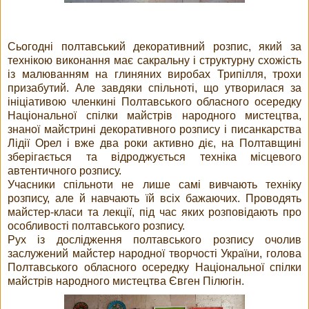
Сьогодні полтавський декоративний розпис, який за
технікою виконання має сакральну і структурну схожість
із малюванням на глиняних виробах Трипілля, трохи
призабутий. Але завдяки спільноті, що утворилася за
ініціативою членкині Полтавського обласного осередку
Національної спілки майстрів народного мистецтва,
знаної майстрині декоративного розпису і писанкарства
Лідії Орел і вже два роки активно діє, на Полтавщині
зберігається та відроджується техніка місцевого
автентичного розпису.
Учасники спільноти не лише самі вивчають техніку
розпису, але й навчають їй всіх бажаючих. Проводять
майстер-класи та лекції, під час яких розповідають про
особливості полтавського розпису.
Рух із дослідження полтавського розпису очолив
заслужений майстер народної творчості України, голова
Полтавського обласного осередку Національної спілки
майстрів народного мистецтва Євген Пілюгін.