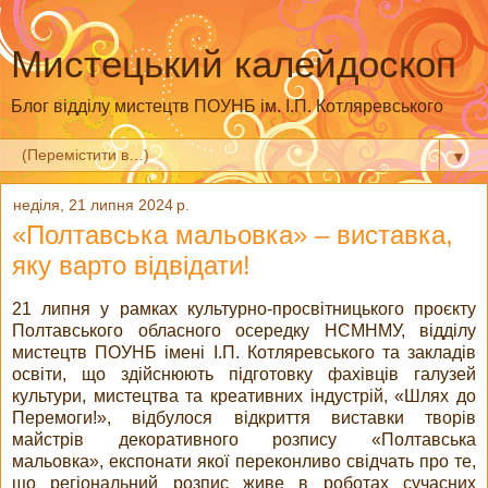
Мистецький калейдоскоп
Блог відділу мистецтв ПОУНБ ім. І.П. Котляревського
▼
неділя, 21 липня 2024 р.
«Полтавська мальовка» – виставка,
яку варто відвідати!
21 липня у рамках культурно-просвітницького проєкту
Полтавського обласного осередку НСМНМУ, відділу
мистецтв ПОУНБ імені І.П. Котляревського та закладів
освіти, що здійснюють підготовку фахівців галузей
культури, мистецтва та креативних індустрій, «Шлях до
Перемоги!», відбулося відкриття виставки творів
майстрів декоративного розпису «Полтавська
мальовка», експонати якої переконливо свідчать про те,
що регіональний розпис живе в роботах сучасних