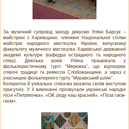
За музичний супровід заходу дякуємо Уляні Барсук –
майстрині з Харківщини, членкині Національної спілки
майстрів народного мистецтва України, випускниці
факультету музичного мистецтва Харківської державної
академії культури (кафедра естрадного та народного
співу). Декілька років Уляна працювала у
фольклористичному гурті "Мережка", що відтворює
співочі традиції та ремесла Слобожанщини, а зараз є
учасницею фольклорного гурту "Муравський шлях".
Колоритна й унікальна співачка вразила своїм виступом
присутніх. У її виконанні прозвучали українські народні
пісні «Петрівочка», «Ой, роду наш красний», «Поза гаєм-
гаєм».