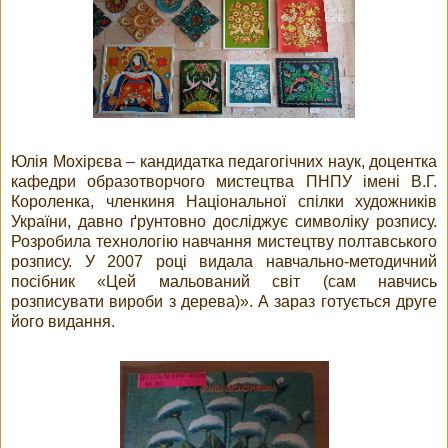
Юлія Мохірєва – кандидатка педагогічних наук, доцентка
кафедри образотворчого мистецтва ПНПУ імені В.Г.
Короленка, членкиня Національної спілки художників
України, давно ґрунтовно досліджує символіку розпису.
Розробила технологію навчання мистецтву полтавського
розпису. У 2007 році видала навчально-методичний
посібник «Цей мальований світ (сам навчись
розписувати вироби з дерева)». А зараз готується друге
його видання.