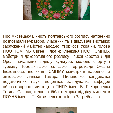
Про мистецьку цінність полтавського розпису натхненно
розповідали куратори, учасники та відвідувачі виставки:
заслужений майстер народної творчості України, голова
ПОО НСМНМУ Євген Пілюгін; членкиня ПОО НСМНМУ,
майстриня декоративного розпису і писанкарства Лідія
Орел; начальник відділу культури, молоді, спорту і
туризму Терешківської сільської тергромади Оксана
Іноземцева; членкиня НСМНМУ, майстриня народної та
авторської ляльки Тамара Пилипенко; кандидатка
педагогічних наук, доцентка, завідувачка кафедри
образотворчого мистецтва ПНПУ імені В. Г. Короленка
Тетяна Саєнко, головна бібліотекарка відділу мистецтв
ПОУНБ імені І. П. Котляревського Інна Загребельна.