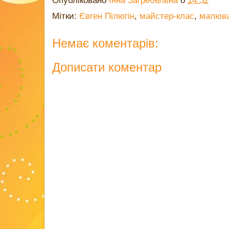
Опубліковано
Інна Загребельна
о
14:52
Мітки:
Євген Пілюгін
,
майстер-клас
,
малюв
Немає коментарів:
Дописати коментар