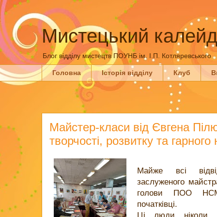
Мистецький калейд
Блог відділу мистецтв ПОУНБ ім. І.П. Котляревського
Головна
Історія відділу
Клуб
В
Майстер-класи від Євгена Пілю
творчості, розвитку та гарного
Майже всі відві
заслуженого майстра
голови ПОО НСМ
початківці.
Ці люди ніколи 