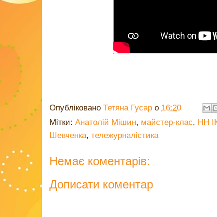
Опубліковано
Тетяна Гусар
о
16:20
Мітки:
Анатолій Мішин
,
майстер-клас
,
НН І
Шевченка
,
тележурналістика
Немає коментарів:
Дописати коментар