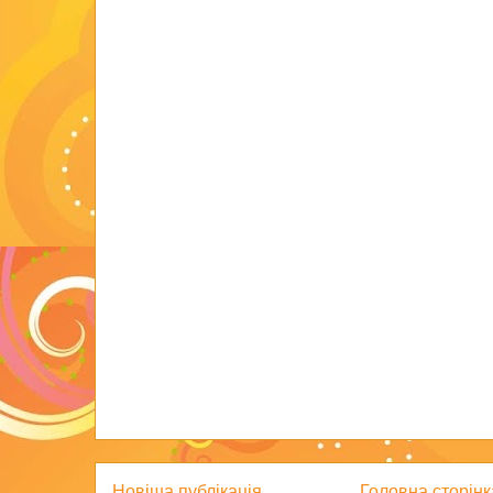
Новіша публікація
Головна сторінк