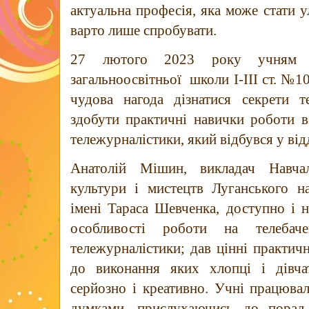
актуальна професія, яка може стати
варто лише спробувати.
27 лютого 2023 року учням 1
загальноосвітньої школи І-ІІІ ст. №10
чудова нагода дізнатися секрети те
здобути практичні навички роботи в 
тележурналістики, який відбувся у від
Анатолій Мішин, викладач Навчал
культури і мистецтв Луганського на
імені Тараса Шевченка, доступно і
особливості роботи на телебаче
тележурналістики; дав цінні практичн
до виконання яких хлопці і дівча
серйозно і креативно. Учні працюва
думками, прислухаючись до порад 