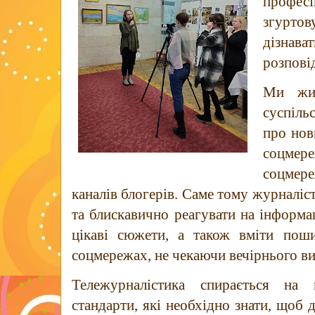
профес
згурт
дізнав
розпові
Ми жив
суспіль
про нов
соцмере
соцмере
каналів блогерів. Саме тому журналіс
та блискавично реагувати на інформа
цікаві сюжети, а також вміти поши
соцмережах, не чекаючи вечірнього в
Тележурналістика спирається на 
стандарти, які необхідно знати, щоб д