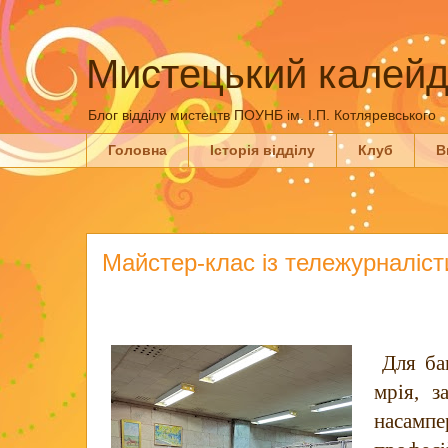
Мистецький калейд
Блог відділу мистецтв ПОУНБ ім. І.П. Котляревського
Головна
Історія відділу
Клуб
В
Майстер-клас із тележурналіст
Для ба
мрія, з
наса