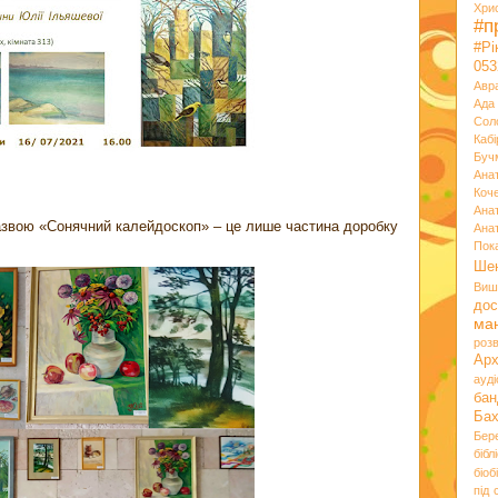
Хри
#п
#Р
053
Авр
Ада
Сол
Кабі
Буч
Ана
Коч
Ана
назвою «Сонячний калейдоскоп» – це лише частина доробку
Ана
Пок
Ше
Виш
дос
ма
розв
Ар
ауд
бан
Ба
Бер
бібл
біоб
під