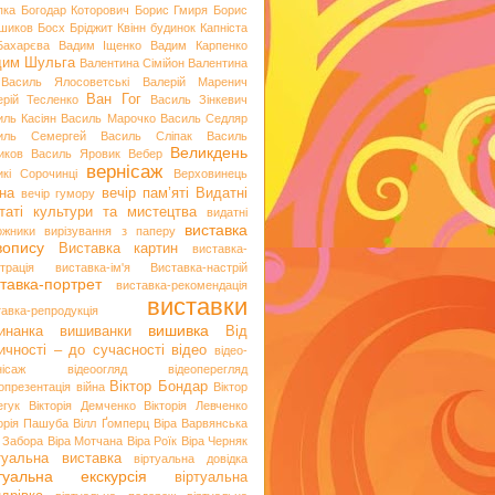
пка
Богодар Которович
Борис Гмиря
Борис
шиков
Босх
Бріджит Квінн
будинок Капніста
Бахарєва
Вадим Іщенко
Вадим Карпенко
дим Шульга
Валентина Сімійон
Валентина
Василь Ялосоветські
Валерій Маренич
Ван Гог
ерій Тесленко
Василь Зінкевич
иль Касіян
Василь Марочко
Василь Седляр
иль Семергей
Василь Сліпак
Василь
Великдень
иков
Василь Яровик
Вебер
вернісаж
икі Сорочинці
Верховинець
на
вечір пам’яті
Видатні
вечір гумору
таті культури та мистецтва
видатні
виставка
ожники
вирізування з паперу
вопису
Виставка картин
виставка-
трація
виставка-ім'я
Виставка-настрій
тавка-портрет
виставка-рекомендація
виставки
тавка-репродукція
вишивка
инанка
вишиванки
Від
ичності – до сучасності
відео
відео-
нісаж
відеоогляд
відеоперегляд
Віктор Бондар
опрезентація
війна
Віктор
егук
Вікторія Демченко
Вікторія Левченко
торія Пашуба
Вілл Ґомперц
Віра Варвянська
а Забора
Віра Мотчана
Віра Роїк
Віра Черняк
туальна виставка
віртуальна довідка
ртуальна екскурсія
віртуальна