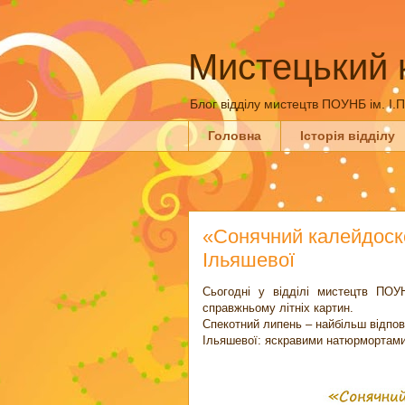
Мистецький 
Блог відділу мистецтв ПОУНБ ім. І.
Головна
Історія відділу
«Сонячний калейдоско
Ільяшевої
Сьогодні у відділі мистецтв ПОУН
справжньому літніх картин.
Спекотний липень – найбільш відпо
Ільяшевої: яскравими натюрмортам