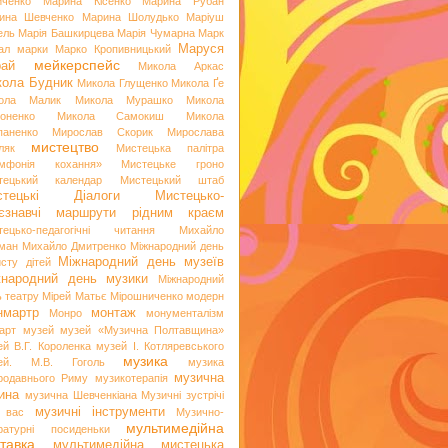
иченко
Марина Кісенко
Марина Рубан
ина Шевченко
Марина Шолудько
Маріуш
ель
Марія Башкирцева
Марія Чумарна
Марк
Маруся
ал
марки
Марко Кропивницький
мейкерспейс
рай
Микола Аркас
ола Будник
Микола Глущенко
Микола Ґе
ола Малик
Микола Мурашко
Микола
оненко
Микола Самокиш
Микола
паненко
Мирослав Скорик
Мирослава
мистецтво
ляк
Мистецька палітра
мфонія кохання»
Мистецьке гроно
тецький календар
Мистецький штаб
стецькі Діалоги
Мистецько-
аєзнавчі маршрути рідним краєм
тецько-педагогічні читання
Михайло
ман
Михайло Дмитренко
Міжнародний день
Міжнародний день музеїв
исту дітей
жнародний день музики
Міжнародний
ь театру
Мірей Матьє
Мірошниченко
модерн
нмартр
монтаж
Монро
монументалізм
арт
музей
музей «Музична Полтавщина»
ей В.Г. Короленка
музей І. Котляревського
музика
ей. М.В. Гоголь
музика
музична
родавнього Риму
музикотерапія
ина
музична Шевченкіана
Музичні зустрічі
музичні інструменти
 вас
Музично-
мультимедійна
ературні посиденьки
тавка
мультимедійна мистецька