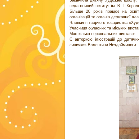
Закінчила дитячу художню школу, 
педагогічний інститут ім. В. Г. Корол
Більше 20 років працює на освіт
організацій та органів державної вла
Членкиня творчого товариства «Худ
Учасниця обласних та міських виста
Має кілька персональних виставок.
Є авторкою ілюстрацій до дитячих
синички» Валентини Нездойминоги.