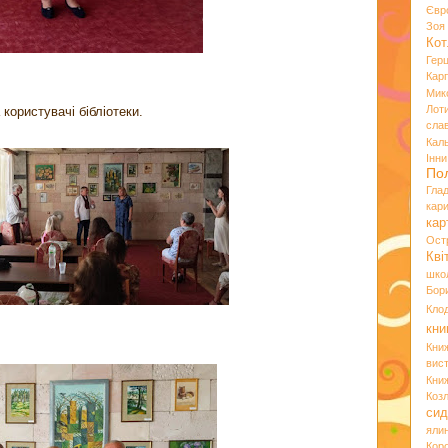
Євр
Зо
Кот
Гер
Кар
Мик
Лот
 користувачі бібліотеки.
сла
Кал
Інн
По
Гла
кар
кар
Ост
Кві
шко
Бор
Кло
кни
Кни
вист
Кни
Коз
сид
яли
Кор