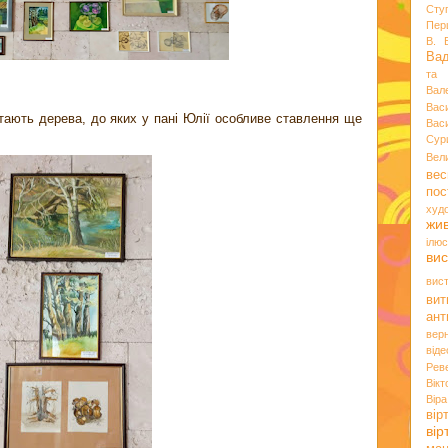
Сту
Пер
В. 
Ва
та 
Вал
Вас
тають дерева, до яких у пані Юлії особливе ставлення ще
Вас
Сур
Вел
вес
пос
худ
жи
ілюс
вис
вис
вит
ант
вер
віде
Рев
Вік
Вір
вір
ві