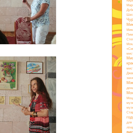
Кир
Мар
Дуб
Шаг
Чу
Мик
Мик
Пим
Сте
Мок
«Си
мис
Ми
кр
мис
Джа
зах
Мі
ден
Мо
Моц
муз
муз
Ста
год
для
літ
вис