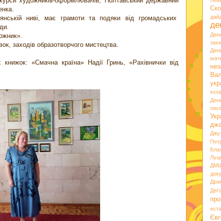
курси художників-оформлювачів, Полтавський державний
Лев
Ско
енка.
дай
янській ниві, має грамоти та подяки від громадських
де
ди.
Ден
ожник».
зах
вок, заходів образотворчого мистецтва.
Ден
мате
 книжок: «Смачна країна» Надії Гринь, «Рахівнички від
нез
Вал
укр
коз
Ден
пис
Укр
дж
Джу
Пет
Бла
Луц
ДМ
док
Дра
Деґ
про
ест
Євг