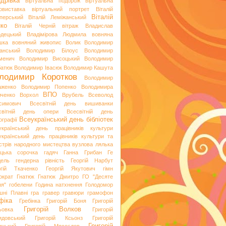
дрівка
віртуальна подорож
віртуальна
овиставка
віртуальний портрет
Віталій
Віталій
перський
Віталій Леміжанський
ко
Віталій Черній
вітраж
Владислав
одецький
Владімірова Людмила
вовняна
шка
вовняний живопис
Волик
Володимир
анський
Володимир Білоус
Володимир
менич
Володимир Висоцький
Володимир
батюк
Володимир Івасюк
Володимир Кашута
лодимир Коротков
Володимир
аженко
Володимир Попенко
Володимира
ВПО
вченко
Ворхол
Врубель
Всеволод
симович
Всесвітній день вишиванки
світній день опери
Всесвітній день
Всеукраїнський день бібліотек
ографії
український день працівників культури
український день працівників культури та
стрів народного мистецтва
вузлова лялька
яцька сорочка
гадяч
Ганна Грибан
Ге
дель
гендерна рівність
Георгій Нарбут
ргій Ткаченко
Георгій Якутович
гімн
ократ
Гнатюк
Гнатюк Дмитро
ГО "Десяте
ня"
гобелени
Година натхнення
Голодомор
шні Плавні
гра
гравер
гравюри
грамофон
фіка
Гребінка
Григорій Боня
Григорій
Григорій Волков
ьовка
Григорій
идовський
Григорій Ксьонз
Григорій