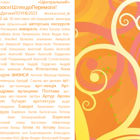
«Центральний»
стове»
роєктШляхдоПеремоги!
ікДитиниПОУНБ2023
#bookarsenal_lib
2.ua
3D-виставка
абстракціонізм
авангард
авторська екскурсія
аам Шльонський
акварель
 Роговцева
Аліна Бушер
Аліна
овйова
Алла Литвиненко
Алла Федак
Аль-
р
Альбіна Волкова
альманах
Амвросій
ма
Амвросій Ждаха
Анастасія Пилипенко
толій Блошенко
Анатолій Болюх
Анатолій
ерга
Анатолій Мішин
Анатолій Одаренко
толій Пламеницький
Анатолій Солов’яненко
толій Фіктянов
Андрій Гордієнко
Андрій
Анна Флегантова
Анна
ась
анімація
анонси
ндрик
Антоніо Вівальді
Аріанна
арт-
невецька
Аркадій Сорока
арт-дилери
арт-лекція
Арт-
ьє
арт-календар
ндрівки вулицями Полтави
арт-
Артур Ароян
ідка
арт-терапія
Артбук
хип Куїнджі
архітектура
аудіо
Баварія
іовидання
Базилевич
Балаян
дура
Барвінок
батик
Батієвська Тетяна
х
Берегиня
баян
Безкоровайний
езовий сквер
Бетховен
бібліотекарі
білим по білому
іотеки
Білаш
Більськ
ібліографічне есе
Благовіщення
Благодать
 соснами
Боб Ділан
Богдан Безхутрий
Богдан