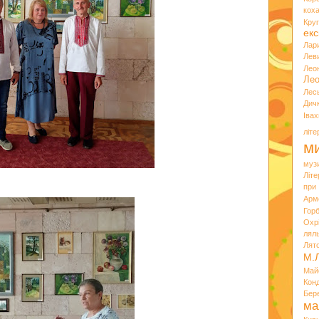
кох
Кру
екс
Лар
Лев
Лео
Лео
Лес
Дич
Іва
літ
ми
муз
Літ
при
Арм
Горб
Охр
лял
Лят
М.
Май
Кон
Бер
ма