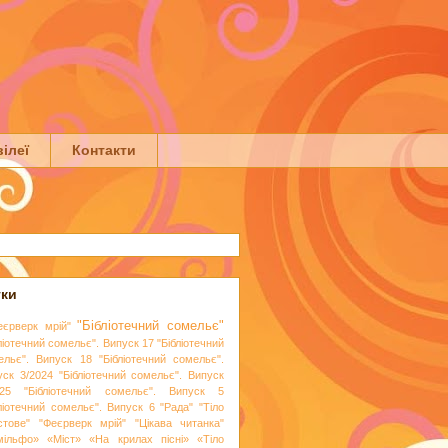
ілеї
Контакти
тки
"Бібліотечний сомельє"
еєрверк мрій"
ліотечний сомельє". Випуск 17
"Бібліотечний
ельє". Випуск 18
"Бібліотечний сомельє".
уск 3/2024
"Бібліотечний сомельє". Випуск
25
"Бібліотечний сомельє". Випуск 5
бліотечний сомельє". Випуск 6
"Рада"
"Тіло
стове"
"Феєрверк мрій"
"Цікава читанка"
мільфо»
«Міст»
«На крилах пісні»
«Тіло