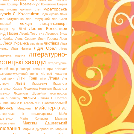
Кременчук
ання
Кошиць
Крищенко Вадим
кураторська
гла площа
круглий стіл
курсія
Л. Колєсніков
Лада Лузіна
Лайк
иса Євтушенко
Лев Ревуцький
Лев Скоп
лекція
лекція-концерт
инський
Леонід Колєсніков
нардо да Вінчі
нід Позен
Леонід Товстуха
Леонора Блох
ь Курбас
Лесь Сердюк
Леся Горова
Леся
Леся Українка
листівки
ко
листівка
Лідія
Лідія Орел
хненко
Лідія Нагога
літер
літературно-
ературна година
стецькі заходи
Літературно-
ичний вечір "Історії кохання при свічках"
ературно-музичний вечір «Історії кохання
Літні Тони
Лтава
 свічках»
літо
Луї
Львів
стронг
Людкевич
Людмила
атенко. Харків
Людмила Нестуля
Людмила
іменко
Людмила Шумейко
люмінофор
ляльки
ька з паперу
Ляпота В Полтаві
ошинський
М.В. Гоголь
М.В. Скліфосовський
майстер-клас
Лахижа
Мадонни
стер-клас із писанкарства
Майя
дратенко
Майя Холькіна
Максим
Максим Дашевський
езовський
лювання
Марина Дубровська
Марина