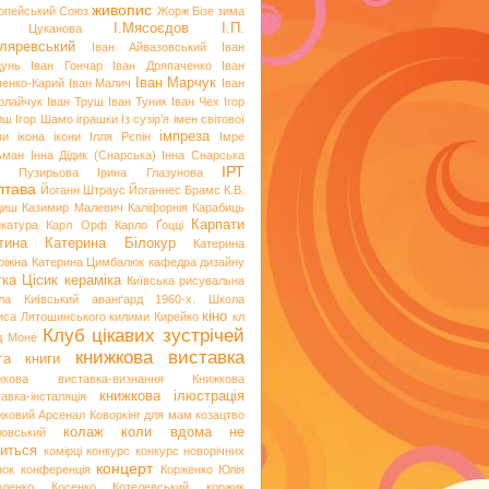
живопис
опейський Союз
Жорж Бізе
зима
І.Мясоєдов
І.П.
я Цуканова
ляревський
Іван Айвазовський
Іван
цунь
Іван Гончар
Іван Дряпаченко
Іван
Іван Марчук
пенко-Карий
Іван Малич
Іван
олайчук
Іван Труш
Іван Туник
Іван Чех
Ігор
иш
Ігор Шамо
іграшки
Із сузір’я імен світової
імпреза
ви
ікона
ікони
Ілля Рєпін
Імре
ьман
Інна Дідик (Снарська)
Інна Снарська
ІРТ
и Пузирьова
Ірина Глазунова
лтава
Йоганн Штраус
Йоганнес Брамс
К.В.
диш
Казимир Малевич
Каліфорнія
Карабиць
Карпати
икатура
Карл Орф
Карло Ґоцці
тина
Катерина Білокур
Катерина
ріжна
Катерина Цимбалюк
кафедра дизайну
тка Цісик
кераміка
Київська рисувальна
ла
Київський аванґард 1960-х. Школа
кіно
иса Лятошинського
килими
Кирейко
кл
Клуб цікавих зустрічей
д Моне
книжкова виставка
га
книги
жкова виставка-визнання
Книжкова
книжкова ілюстрація
авка-інсталяція
жковий Арсенал
Коворкінг для мам
козацтво
колаж
коли вдома не
ловський
иться
комірці
конкурс
конкурс новорічних
концерт
нок
конференція
Корженко Юлія
оленко
Косенко
Котелевський коржик