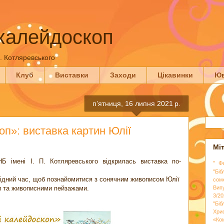
калейдоскоп
П. Котляревського
Клуб
Виставки
Заходи
Цікавинки
Юв
пʼятниця, 16 липня 2021 р.
п»: виставка картин Юлії
Мі
Б імені І. П. Котляревського відкрилась виставка по-
" Ф
"Біб
відний час, щоб познайомитися з сонячним живописом Юлії
сом
и та живописними пейзажами.
Вип
3/20
"Бі
Хри
«Ко