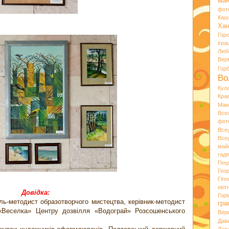
ман
фот
Каш
Хан
Гор
ігра
Люб
Вер
Гор
Во
Кул
Кра
Мак
Все
фот
Все
Все
май
гад
Ген
Гео
Гіпп
квіт
Довідка:
Горі
ль-методист образотворчого мистецтва, керівник-методист
гра
 «Веселка» Центру дозвілля «Водограй» Розсошенського
Вер
Дав