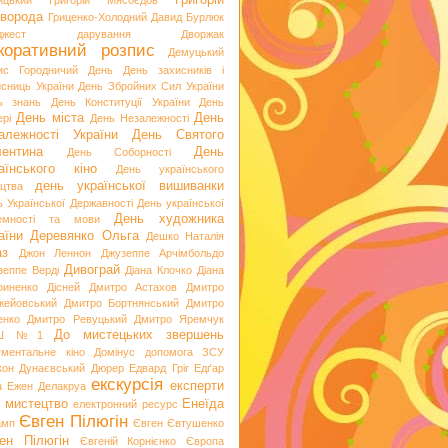
Григорій
ицький
Григорій Мясоєдов
ворода
Гриценко-Холодний
Давид Бурлюк
джест
дарування
Дворжак
коративний розпис
Демуцький
ис Городничий
День
День захисників і
исниць України
День Збройних Сил України
ь знань
День Конституції України
День
День міста
День
рі
День Незалежності
алежності України
День Святого
ентина
День
День Соборності
аїнського кіно
День українського
день української вишиванки
ацтва
ь Української Державності
День української
День художника
емності та мови
аїни
Деревянко Ольга
Дешко Наталія
аз
Джон Леннон
Джузеппе Арчімбольдо
Дивограй
зеппе Верді
Діана Клочко
Діана
риненко
Дісней
Дмитро Астахов
Дмитро
жейовський
Дмитро Бортнянський
Дмитро
енко
Дмитро Ревуцький
Дмитро Яремчук
До мистецьких звершень
Ш №1
ументальне кіно
Домінус
допомога ЗСУ
кон
Дунаєвський
Дюрер
Едвард Гріг
Едґар
екскурсія
експерти
а
Ежен Делакруа
 мистецтво
Енеїда
електронний ресурс
Євген Пілюгін
амп
Євген Євтушенко
ен Пілюгін
Євгеній Корнієнко
Європа