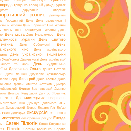
Григорій
ицький
Григорій Мясоєдов
ворода
Гриценко-Холодний
Давид Бурлюк
джест
дарування
Дворжак
коративний розпис
Демуцький
ис Городничий
День
День захисників і
исниць України
День Збройних Сил України
ь знань
День Конституції України
День
День міста
День
рі
День Незалежності
алежності України
День Святого
ентина
День
День Соборності
аїнського кіно
День українського
день української вишиванки
ацтва
ь Української Державності
День української
День художника
емності та мови
аїни
Деревянко Ольга
Дешко Наталія
аз
Джон Леннон
Джузеппе Арчімбольдо
Дивограй
зеппе Верді
Діана Клочко
Діана
риненко
Дісней
Дмитро Астахов
Дмитро
жейовський
Дмитро Бортнянський
Дмитро
енко
Дмитро Ревуцький
Дмитро Яремчук
До мистецьких звершень
Ш №1
ументальне кіно
Домінус
допомога ЗСУ
кон
Дунаєвський
Дюрер
Едвард Гріг
Едґар
екскурсія
експерти
а
Ежен Делакруа
 мистецтво
Енеїда
електронний ресурс
Євген Пілюгін
амп
Євген Євтушенко
ен Пілюгін
Євгеній Корнієнко
Європа