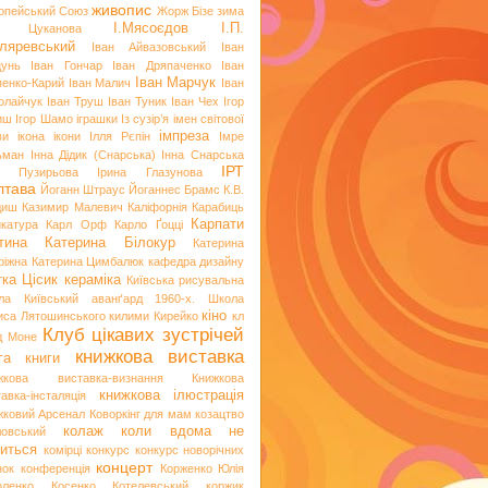
живопис
опейський Союз
Жорж Бізе
зима
І.Мясоєдов
І.П.
я Цуканова
ляревський
Іван Айвазовський
Іван
цунь
Іван Гончар
Іван Дряпаченко
Іван
Іван Марчук
пенко-Карий
Іван Малич
Іван
олайчук
Іван Труш
Іван Туник
Іван Чех
Ігор
иш
Ігор Шамо
іграшки
Із сузір’я імен світової
імпреза
ви
ікона
ікони
Ілля Рєпін
Імре
ьман
Інна Дідик (Снарська)
Інна Снарська
ІРТ
и Пузирьова
Ірина Глазунова
лтава
Йоганн Штраус
Йоганнес Брамс
К.В.
диш
Казимир Малевич
Каліфорнія
Карабиць
Карпати
икатура
Карл Орф
Карло Ґоцці
тина
Катерина Білокур
Катерина
ріжна
Катерина Цимбалюк
кафедра дизайну
тка Цісик
кераміка
Київська рисувальна
ла
Київський аванґард 1960-х. Школа
кіно
иса Лятошинського
килими
Кирейко
кл
Клуб цікавих зустрічей
д Моне
книжкова виставка
га
книги
жкова виставка-визнання
Книжкова
книжкова ілюстрація
авка-інсталяція
жковий Арсенал
Коворкінг для мам
козацтво
колаж
коли вдома не
ловський
иться
комірці
конкурс
конкурс новорічних
концерт
нок
конференція
Корженко Юлія
оленко
Косенко
Котелевський коржик