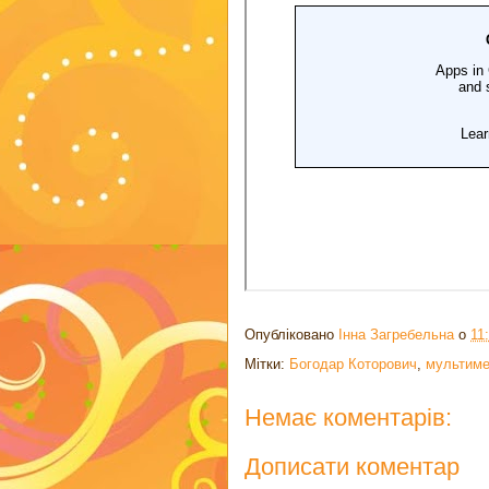
Опубліковано
Інна Загребельна
о
11
Мітки:
Богодар Которович
,
мультиме
Немає коментарів:
Дописати коментар