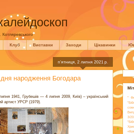
калейдоскоп
П. Котляревського
Клуб
Виставки
Заходи
Цікавинки
Юв
пʼятниця, 2 липня 2021 р.
ід дня народження Богодара
Мі
ипня 1941, Грубешів — 4 липня 2009, Київ) – український
" Ф
ний артист УРСР (1979).
"Біб
сом
Вип
3/20
"Бі
Хри
«Ко