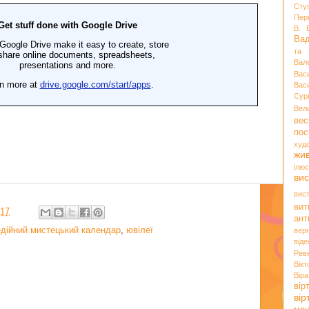
Сту
Пер
В. 
Ва
та 
Вал
Вас
Вас
Сур
Вел
вес
пос
худ
жи
ілюс
вис
вис
вит
:17
ант
дійний мистецький календар
,
ювілеї
вер
віде
Рев
Вік
Вір
вір
ві