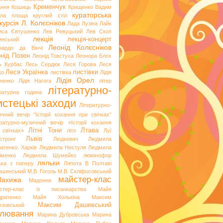
Кременчук
ання
Кошиць
Крищенко Вадим
кураторська
гла площа
круглий стіл
курсія
Л. Колєсніков
Лада Лузіна
Лайк
иса Євтушенко
Лев Ревуцький
Лев Скоп
лекція
лекція-концерт
инський
Леонід Колєсніков
нардо да Вінчі
нід Позен
Леонід Товстуха
Леонора Блох
ь Курбас
Лесь Сердюк
Леся Горова
Леся
Леся Українка
листівки
ко
листівка
Лідія
Лідія Орел
хненко
Лідія Нагога
літер
літературно-
ературна година
стецькі заходи
Літературно-
ичний вечір "Історії кохання при свічках"
ературно-музичний вечір «Історії кохання
Літні Тони
Лтава
 свічках»
літо
Луї
Львів
стронг
Людкевич
Людмила
атенко. Харків
Людмила Нестуля
Людмила
іменко
Людмила Шумейко
люмінофор
ляльки
ька з паперу
Ляпота В Полтаві
ошинський
М.В. Гоголь
М.В. Скліфосовський
майстер-клас
Лахижа
Мадонни
стер-клас із писанкарства
Майя
дратенко
Майя Холькіна
Максим
Максим Дашевський
езовський
лювання
Марина Дубровська
Марина