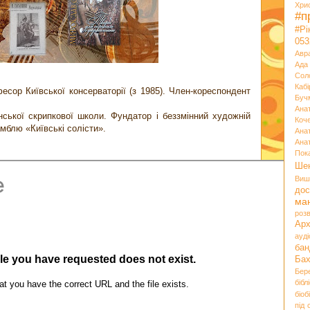
Хри
#п
#Р
053
Авр
Ада
Сол
Кабі
сор Київської консерваторії (з 1985). Член-кореспондент
Буч
Ана
нської скрипкової школи. Фундатор і беззмінний художній
Коч
мблю «Київські солісти».
Ана
Ана
Пок
Ше
Виш
дос
ма
розв
Ар
ауд
бан
Ба
Бер
бібл
біоб
під