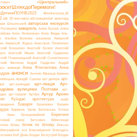
«Центральний»
стове»
роєктШляхдоПеремоги!
ікДитиниПОУНБ2023
#bookarsenal_lib
2.ua
3D-виставка
абстракціонізм
авангард
авторська екскурсія
аам Шльонський
акварель
 Роговцева
Аліна Бушер
Аліна
овйова
Алла Литвиненко
Алла Федак
Аль-
р
Альбіна Волкова
альманах
Амвросій
ма
Амвросій Ждаха
Анастасія Пилипенко
толій Блошенко
Анатолій Болюх
Анатолій
ерга
Анатолій Мішин
Анатолій Одаренко
толій Пламеницький
Анатолій Солов’яненко
толій Фіктянов
Андрій Гордієнко
Андрій
Анна Флегантова
Анна
ась
анімація
анонси
ндрик
Антоніо Вівальді
Аріанна
арт-
невецька
Аркадій Сорока
арт-дилери
арт-лекція
Арт-
ьє
арт-календар
ндрівки вулицями Полтави
арт-
Артур Ароян
ідка
арт-терапія
Артбук
хип Куїнджі
архітектура
аудіо
Баварія
іовидання
Базилевич
Балаян
дура
Барвінок
батик
Батієвська Тетяна
х
Берегиня
баян
Безкоровайний
езовий сквер
Бетховен
бібліотекарі
білим по білому
іотеки
Білаш
Більськ
ібліографічне есе
Благовіщення
Благодать
 соснами
Боб Ділан
Богдан Безхутрий
Богдан