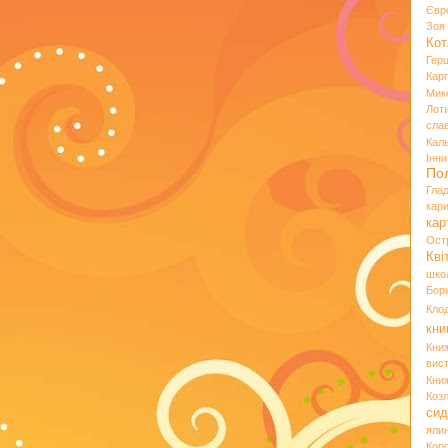
Євр
Зо
Кот
Гер
Кар
Мик
Лот
сла
Кал
Інн
По
Гла
кар
кар
Ост
Кві
шко
Бор
Кло
кни
Кни
вист
Кни
Коз
сид
яли
Кор