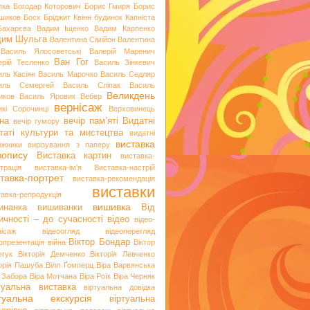
пка
Богодар Которович
Борис Гмиря
Борис
шиков
Босх
Бріджит Квінн
будинок Капніста
Бахарєва
Вадим Іщенко
Вадим Карпенко
дим Шульга
Валентина Сімійон
Валентина
Василь Ялосоветські
Валерій Маренич
Ван Гог
ерій Тесленко
Василь Зінкевич
иль Касіян
Василь Марочко
Василь Седляр
иль Семергей
Василь Сліпак
Василь
Великдень
иков
Василь Яровик
Вебер
вернісаж
икі Сорочинці
Верховинець
на
вечір пам’яті
Видатні
вечір гумору
таті культури та мистецтва
видатні
виставка
ожники
вирізування з паперу
вопису
Виставка картин
виставка-
трація
виставка-ім'я
Виставка-настрій
тавка-портрет
виставка-рекомендація
виставки
тавка-репродукція
вишивка
инанка
вишиванки
Від
ичності – до сучасності
відео
відео-
нісаж
відеоогляд
відеоперегляд
Віктор Бондар
опрезентація
війна
Віктор
егук
Вікторія Демченко
Вікторія Левченко
торія Пашуба
Вілл Ґомперц
Віра Варвянська
а Забора
Віра Мотчана
Віра Роїк
Віра Черняк
туальна виставка
віртуальна довідка
ртуальна екскурсія
віртуальна