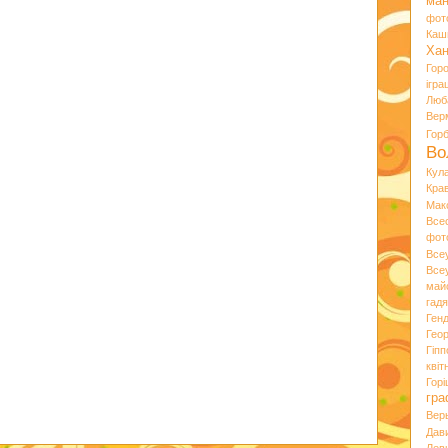
ман
фот
Каш
Хан
Гор
ігра
Люб
Вер
Гор
Во
Кул
Кра
Мак
Все
фот
Все
Все
май
гад
Ген
Гео
Гіпп
квіт
Горі
гра
Вер
Дав