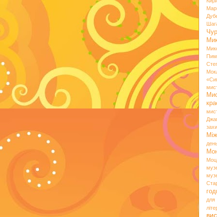
Кир
Мар
Дуб
Шаг
Чу
Мик
Мик
Пим
Сте
Мок
«Си
мис
Ми
кр
мис
Джа
зах
Мі
ден
Мо
Моц
муз
муз
Ста
год
для
літ
вис