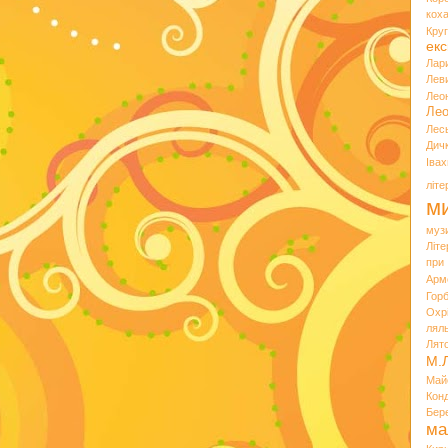
кох
Кру
екс
Лар
Лев
Лео
Лео
Лес
Дич
Іва
літ
ми
муз
Літ
при
Арм
Горб
Охр
лял
Лят
М.
Май
Кон
Бер
ма