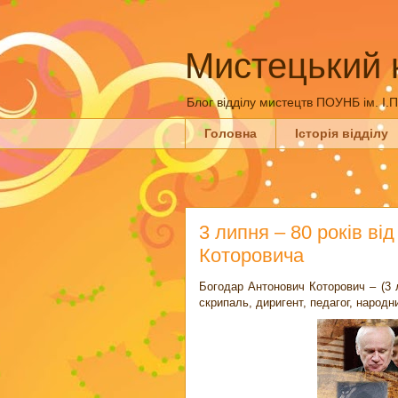
Мистецький 
Блог відділу мистецтв ПОУНБ ім. І.
Головна
Історія відділу
3 липня – 80 років в
Которовича
Богодар Антонович Которович – (3 л
скрипаль, диригент, педагог, народ