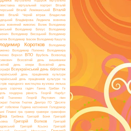
дрівка
віртуальна подорож
віртуальна
овиставка
віртуальний портрет
Віталій
Віталій
перський
Віталій Леміжанський
ко
Віталій Черній
вітраж
Владислав
одецький
Владімірова Людмила
вовняна
шка
вовняний живопис
Волик
Володимир
анський
Володимир Білоус
Володимир
менич
Володимир Висоцький
Володимир
батюк
Володимир Івасюк
Володимир Кашута
лодимир Коротков
Володимир
аженко
Володимир Попенко
Володимира
ВПО
вченко
Ворхол
Врубель
Всеволод
симович
Всесвітній день вишиванки
світній день опери
Всесвітній день
Всеукраїнський день бібліотек
ографії
український день працівників культури
український день працівників культури та
стрів народного мистецтва
вузлова лялька
яцька сорочка
гадяч
Ганна Грибан
Ге
дель
гендерна рівність
Георгій Нарбут
ргій Ткаченко
Георгій Якутович
гімн
ократ
Гнатюк
Гнатюк Дмитро
ГО "Десяте
ня"
гобелени
Година натхнення
Голодомор
шні Плавні
гра
гравер
гравюри
грамофон
фіка
Гребінка
Григорій Боня
Григорій
Григорій Волков
ьовка
Григорій
идовський
Григорій Ксьонз
Григорій