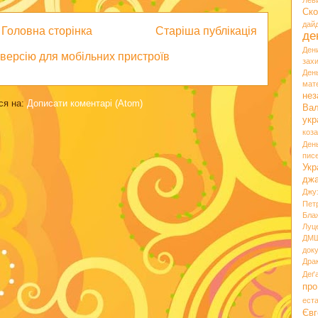
Лев
Ско
дай
Головна сторінка
Старіша публікація
де
Ден
версію для мобільних пристроїв
зах
Ден
мате
нез
ся на:
Дописати коментарі (Atom)
Вал
укр
коз
Ден
пис
Укр
дж
Джу
Пет
Бла
Луц
ДМ
док
Дра
Деґ
про
ест
Євг