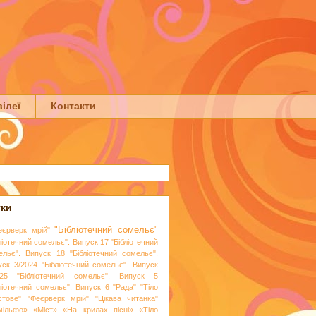
ілеї
Контакти
тки
"Бібліотечний сомельє"
еєрверк мрій"
ліотечний сомельє". Випуск 17
"Бібліотечний
ельє". Випуск 18
"Бібліотечний сомельє".
уск 3/2024
"Бібліотечний сомельє". Випуск
25
"Бібліотечний сомельє". Випуск 5
бліотечний сомельє". Випуск 6
"Рада"
"Тіло
стове"
"Феєрверк мрій"
"Цікава читанка"
мільфо»
«Міст»
«На крилах пісні»
«Тіло