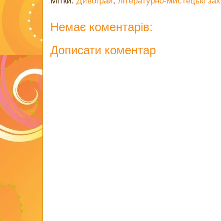
Мітки:
Дивограй
,
літературно-мистецькі за
Немає коментарів:
Дописати коментар