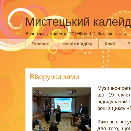
Мистецький калейд
Блог відділу мистецтв ПОУНБ ім. І.П. Котляревського
Головна
Історія відділу
Клуб
В
Візерунки зими
Музично-поети
що 19 січня
відвідувачам 
році з циклу «
Зимові візер
для того, що