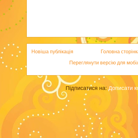
Новіша публікація
Головна сторінк
Переглянути версію для мобі
Підписатися на:
Дописати к