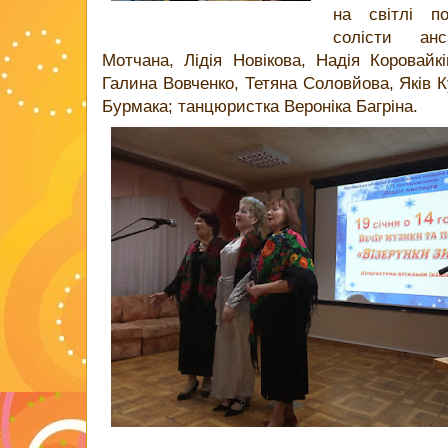
на світлі по
солісти ан
Мотчана, Лідія Новікова, Надія Коровайк
Галина Вовченко, Тетяна Соловйова, Яків К
Бурмака; танцюристка Вероніка Багріна.