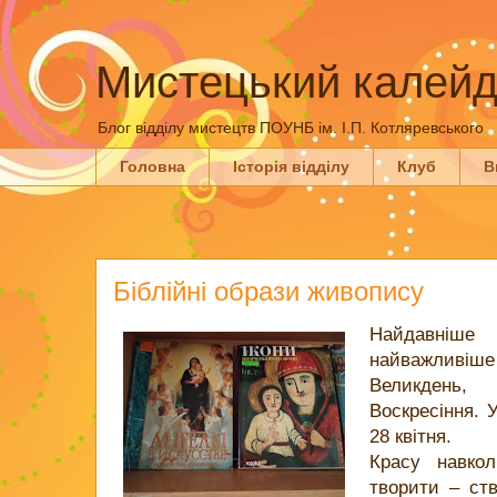
Мистецький калейд
Блог відділу мистецтв ПОУНБ ім. І.П. Котляревського
Головна
Історія відділу
Клуб
В
Біблійні образи живопису
Найдавніш
найважливіш
Великдень
Воскресіння. 
28 квітня.
Красу навкол
творити – ст