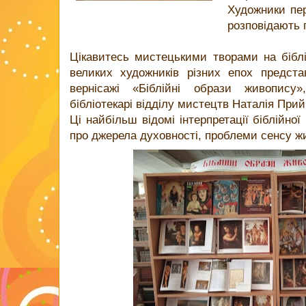
Художники пе
розповідають 
Цікавитесь мистецькими творами на біблі
великих художників різних епох предста
вернісажі «Біблійні образи живопису»
бібліотекарі відділу мистецтв Наталія При
Ці найбільш відомі інтерпретації біблійної
про джерела духовності, проблеми сенсу ж