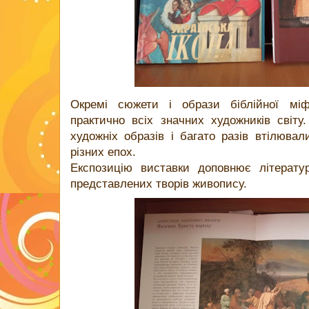
Окремі сюжети і образи біблійної міфо
практично всіх значних художників світу
художніх образів і багато разів втілювал
різних епох.
Експозицію виставки доповнює літерату
представлених творів живопису.