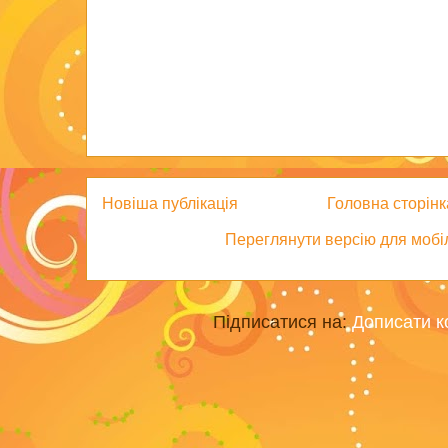
Новіша публікація
Головна сторінк
Переглянути версію для мобі
Підписатися на:
Дописати к