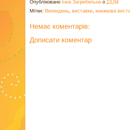
Опубліковано
Інна Загребельна
о
13:04
Мітки:
Великдень
,
виставки
,
книжкова вист
Немає коментарів:
Дописати коментар