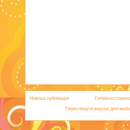
Новіша публікація
Головна сторінк
Переглянути версію для мобі