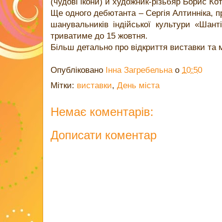
(чудові ікони) й художник-різьбяр Борис Ко
Ще одного дебютанта – Сергія Алтинніка, 
шанувальників індійської культури «Шант
триватиме до 15 жовтня.
Більш детально про відкриття виставки та
Опубліковано
Інна Загребельна
о
10:50
Мітки:
виставки
,
День міста
Немає коментарів:
Дописати коментар