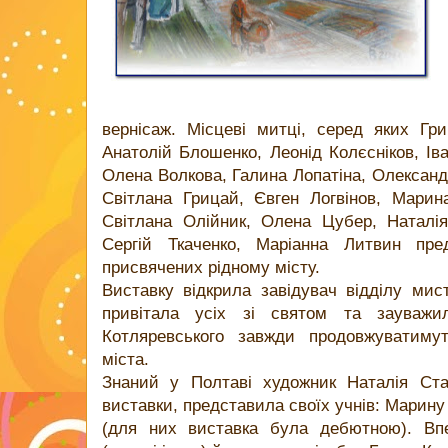
вернісаж. Місцеві митці, серед яких Гри
Анатолій Блошенко, Леонід Колєсніков, І
Олена Волкова, Галина Лопатіна, Олександ
Світлана Грицай, Євген Логвінов, Марин
Світлана Олійник, Олена Цубер, Наталі
Сергій Ткаченко, Маріанна Литвин пре
присвячених рідному місту.
Виставку відкрила завідувач відділу мис
привітала усіх зі святом та зауваж
Котляревського завжди продовжуватимут
міста.
Знаний у Полтаві художник Наталія Ст
виставки, представила своїх учнів: Марину
(для них виставка була дебютною). Вп