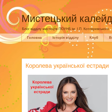
Мистецький калейд
Блог відділу мистецтв ПОУНБ ім. І.П. Котляревського
Головна
Історія відділу
Клуб
В
Королева української естради