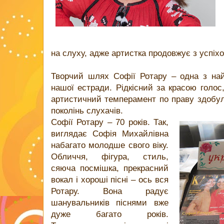
на слуху, адже артистка продовжує з успіх
Творчий шлях Софії Ротару – одна з найя
нашої естради. Рідкісний за красою голос
артистичний темперамент по праву здобул
поколінь слухачів.
Софії Ротару – 70 років. Так,
виглядає Софія Михайлівна
набагато молодше свого віку.
Обличчя, фігура, стиль,
сяюча посмішка, прекрасний
вокал і хороші пісні – ось вся
Ротару. Вона радує
шанувальників піснями вже
дуже багато років.