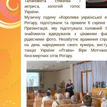
Талановита співачка і
актриса, золотий голос
України.
Музичну годину «Королева української 
Ротару, підготували та провели 6 серпня 
Презентація, яку підготувала головний б
знайомила вдвідувачів з цікавими фак
рідкісними фото. Незабутнє враження спра
на день народження свого кумира, висту
танцю України «Лтава» Віри Мотчано
безсмертних хітів Ротару.