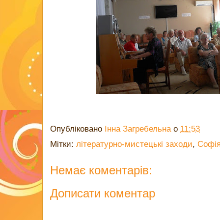
Опубліковано
Інна Загребельна
о
11:53
Мітки:
літературно-мистецькі заходи
,
Софія
Немає коментарів:
Дописати коментар