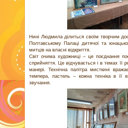
Нині Людмила ділиться своїм творчим до
Полтавському Палаці дитячої та юнацько
митців на власні відкриття.
Світ очима художниці – це поєднання пое
сприйняття. Це відчувається і в темах її ро
манері. Технічна палітра мисткині вражає
темпера, пастель – кожна техніка в її 
звучання.