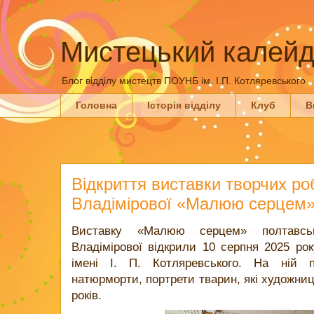
Мистецький калейд
Блог відділу мистецтв ПОУНБ ім. І.П. Котляревського
Головна
Історія відділу
Клуб
В
Відкриття виставки творчих р
Владімірової «Малюю серцем
Виставку «Малюю серцем» полтавс
Владімірової відкрили 10 серпня 2025 р
імені І. П. Котляревського. На ній пр
натюрморти, портрети тварин, які художни
років.