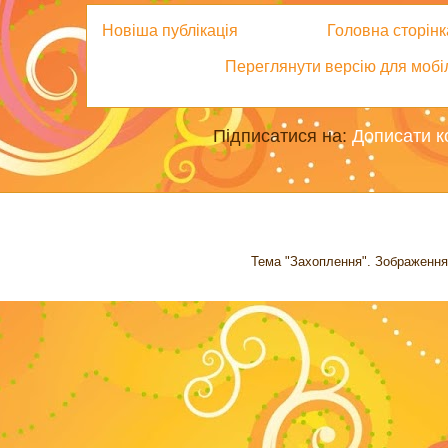
Новіша публікація
Головна сторінк
Переглянути версію для мобі
Підписатися на:
Дописати к
Тема "Захоплення". Зображення