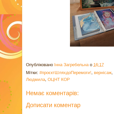
Опубліковано
Інна Загребельна
о
16:17
Мітки:
#проєктШляхдоПеремоги!
,
вернісаж
,
Людмила
,
ОЦНТ КОР
Немає коментарів:
Дописати коментар