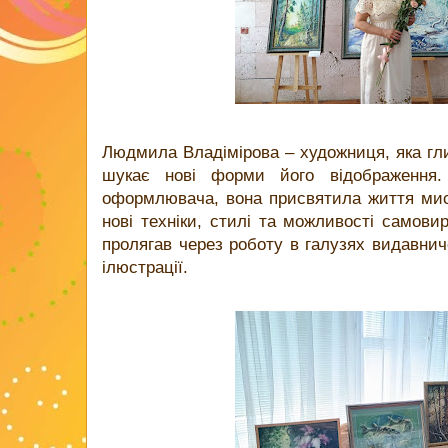
Людмила Владімірова – художниця, яка гли
шукає нові форми його відображення
оформлювача, вона присвятила життя мис
нові техніки, стилі та можливості самови
пролягав через роботу в галузях видавнич
ілюстрації.