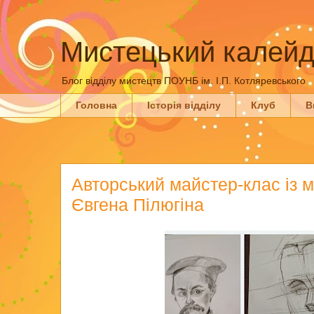
Мистецький калейд
Блог відділу мистецтв ПОУНБ ім. І.П. Котляревського
Головна
Історія відділу
Клуб
В
Авторський майстер-клас із 
Євгена Пілюгіна