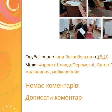
Опубліковано
Інна Загребельна
о
15:10
Мітки:
#проєктШляхдоПеремоги!
,
Євген 
малювання
,
мейкерспейс
Немає коментарів:
Дописати коментар