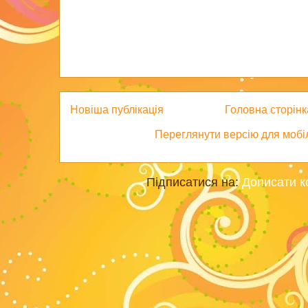
Новіша публікація
Головна сторінк
Переглянути версію для мобі
Підписатися на:
Дописати к