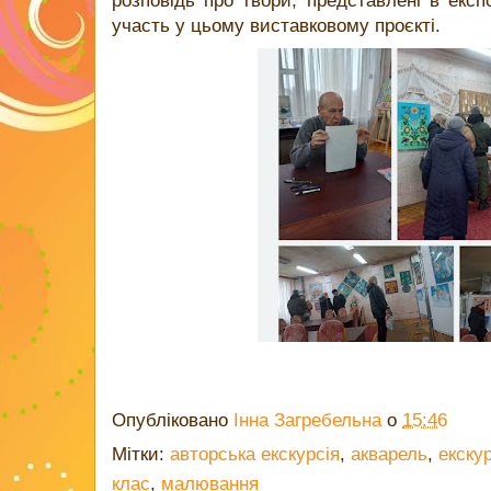
розповідь про твори, представлені в експо
участь у цьому виставковому проєкті.
Опубліковано
Інна Загребельна
о
15:46
Мітки:
авторська екскурсія
,
акварель
,
екскур
клас
,
малювання