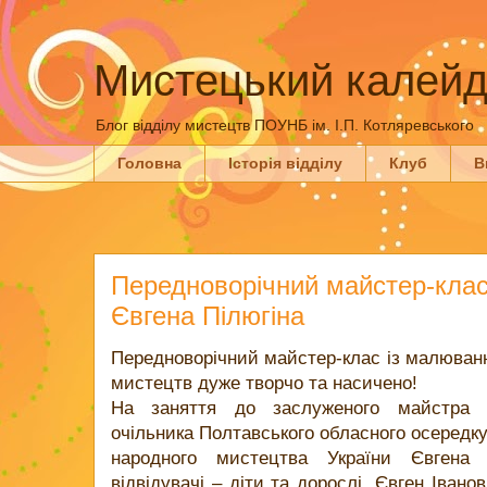
Мистецький калейд
Блог відділу мистецтв ПОУНБ ім. І.П. Котляревського
Головна
Історія відділу
Клуб
В
Передноворічний майстер-клас
Євгена Пілюгіна
Передноворічний майстер-клас із малювання
мистецтв дуже творчо та насичено!
На заняття до заслуженого майстра на
очільника Полтавського обласного осередку
народного мистецтва України Євгена 
відвідувачі – діти та дорослі. Євген Івано