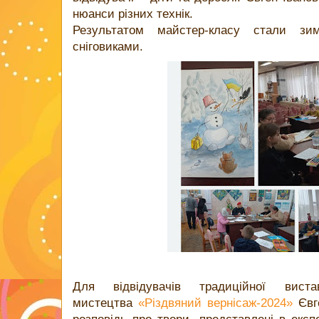
нюанси різних технік.
Результатом майстер-класу стали зим
сніговиками.
Для відвідувачів традиційної вистав
мистецтва
«Різдвяний вернісаж-2024»
Євге