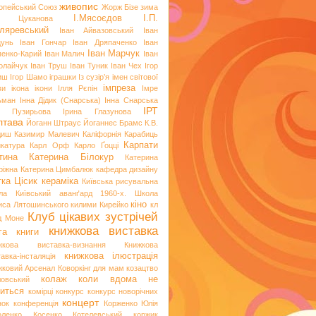
живопис
опейський Союз
Жорж Бізе
зима
І.Мясоєдов
І.П.
я Цуканова
ляревський
Іван Айвазовський
Іван
цунь
Іван Гончар
Іван Дряпаченко
Іван
Іван Марчук
пенко-Карий
Іван Малич
Іван
олайчук
Іван Труш
Іван Туник
Іван Чех
Ігор
иш
Ігор Шамо
іграшки
Із сузір’я імен світової
імпреза
ви
ікона
ікони
Ілля Рєпін
Імре
ьман
Інна Дідик (Снарська)
Інна Снарська
ІРТ
и Пузирьова
Ірина Глазунова
лтава
Йоганн Штраус
Йоганнес Брамс
К.В.
диш
Казимир Малевич
Каліфорнія
Карабиць
Карпати
икатура
Карл Орф
Карло Ґоцці
тина
Катерина Білокур
Катерина
ріжна
Катерина Цимбалюк
кафедра дизайну
тка Цісик
кераміка
Київська рисувальна
ла
Київський аванґард 1960-х. Школа
кіно
иса Лятошинського
килими
Кирейко
кл
Клуб цікавих зустрічей
д Моне
книжкова виставка
га
книги
жкова виставка-визнання
Книжкова
книжкова ілюстрація
авка-інсталяція
жковий Арсенал
Коворкінг для мам
козацтво
колаж
коли вдома не
ловський
иться
комірці
конкурс
конкурс новорічних
концерт
нок
конференція
Корженко Юлія
оленко
Косенко
Котелевський коржик