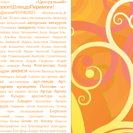
«Центральний»
стове»
роєктШляхдоПеремоги!
ікДитиниПОУНБ2023
#bookarsenal_lib
2.ua
3D-виставка
абстракціонізм
авангард
авторська екскурсія
аам Шльонський
акварель
 Роговцева
Аліна Бушер
Аліна
овйова
Алла Литвиненко
Алла Федак
Аль-
р
Альбіна Волкова
альманах
Амвросій
ма
Амвросій Ждаха
Анастасія Пилипенко
толій Блошенко
Анатолій Болюх
Анатолій
ерга
Анатолій Мішин
Анатолій Одаренко
толій Пламеницький
Анатолій Солов’яненко
толій Фіктянов
Андрій Гордієнко
Андрій
Анна Флегантова
Анна
ась
анімація
анонси
ндрик
Антоніо Вівальді
Аріанна
арт-
невецька
Аркадій Сорока
арт-дилери
арт-лекція
Арт-
ьє
арт-календар
ндрівки вулицями Полтави
арт-
Артур Ароян
ідка
арт-терапія
Артбук
хип Куїнджі
архітектура
аудіо
Баварія
іовидання
Базилевич
Балаян
дура
Барвінок
батик
Батієвська Тетяна
х
Берегиня
баян
Безкоровайний
езовий сквер
Бетховен
бібліотекарі
білим по білому
іотеки
Білаш
Більськ
ібліографічне есе
Благовіщення
Благодать
 соснами
Боб Ділан
Богдан Безхутрий
Богдан