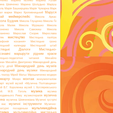
иченко
Марина Кісенко
Марина Рубан
ина Шевченко
Марина Шолудько
Маріуш
ель
Марія Башкирцева
Марія Чумарна
Марк
Маруся
ал
марки
Марко Кропивницький
мейкерспейс
рай
Микола Аркас
ола Будник
Микола Глущенко
Микола Ґе
ола Малик
Микола Мурашко
Микола
оненко
Микола Самокиш
Микола
паненко
Мирослав Скорик
Мирослава
мистецтво
ляк
Мистецька палітра
мфонія кохання»
Мистецьке гроно
тецький календар
Мистецький штаб
стецькі Діалоги
Мистецько-
аєзнавчі маршрути рідним краєм
тецько-педагогічні читання
Михайло
ман
Михайло Дмитренко
Міжнародний день
Міжнародний день музеїв
исту дітей
жнародний день музики
Міжнародний
ь театру
Мірей Матьє
Мірошниченко
модерн
нмартр
монтаж
Монро
монументалізм
арт
музей
музей «Музична Полтавщина»
ей В.Г. Короленка
музей І. Котляревського
музика
ей. М.В. Гоголь
музика
музична
родавнього Риму
музикотерапія
ина
музична Шевченкіана
Музичні зустрічі
музичні інструменти
 вас
Музично-
мультимедійна
ературні посиденьки
тавка
мультимедійна мистецька