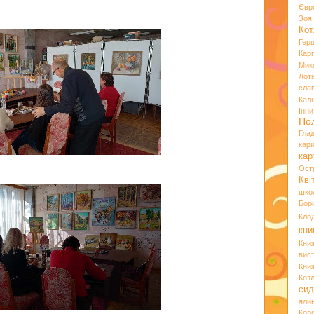
Євр
Зо
Кот
Гер
Кар
Мик
Лот
сла
Кал
Інн
По
Гла
кар
кар
Ост
Кві
шко
Бор
Кло
кни
Кни
вист
Кни
Коз
сид
яли
Кор