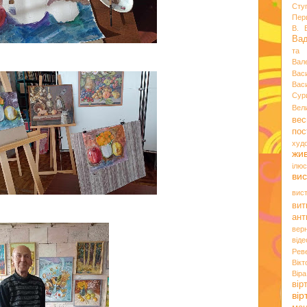
Сту
Пер
В. 
Ва
та 
Вал
Вас
Вас
Сур
Вел
вес
пос
худ
жи
ілюс
вис
вис
вит
ант
вер
віде
Рев
Вік
Вір
вір
ві