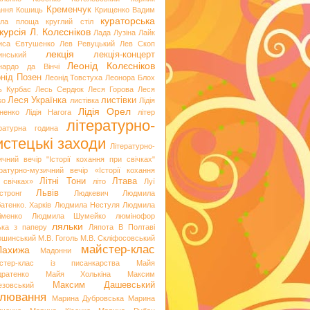
Кременчук
ання
Кошиць
Крищенко Вадим
кураторська
гла площа
круглий стіл
курсія
Л. Колєсніков
Лада Лузіна
Лайк
иса Євтушенко
Лев Ревуцький
Лев Скоп
лекція
лекція-концерт
инський
Леонід Колєсніков
нардо да Вінчі
нід Позен
Леонід Товстуха
Леонора Блох
ь Курбас
Лесь Сердюк
Леся Горова
Леся
Леся Українка
листівки
ко
листівка
Лідія
Лідія Орел
хненко
Лідія Нагога
літер
літературно-
ературна година
стецькі заходи
Літературно-
ичний вечір "Історії кохання при свічках"
ературно-музичний вечір «Історії кохання
Літні Тони
Лтава
 свічках»
літо
Луї
Львів
стронг
Людкевич
Людмила
атенко. Харків
Людмила Нестуля
Людмила
іменко
Людмила Шумейко
люмінофор
ляльки
ька з паперу
Ляпота В Полтаві
ошинський
М.В. Гоголь
М.В. Скліфосовський
майстер-клас
Лахижа
Мадонни
стер-клас із писанкарства
Майя
дратенко
Майя Холькіна
Максим
Максим Дашевський
езовський
лювання
Марина Дубровська
Марина