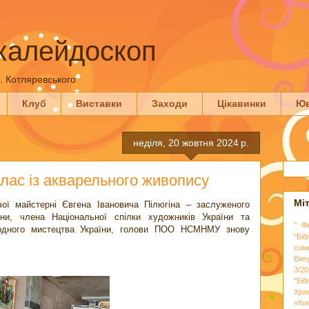
калейдоскоп
П. Котляревського
Клуб
Виставки
Заходи
Цікавинки
Юв
неділя, 20 жовтня 2024 р.
лас із акварельного живопису
Мі
чої майстерні Євгена Івановича Пілюгіна – заслуженого
їни, члена Національної спілки художників України та
" Ф
ародного мистецтва України, голови ПОО НСМНМУ знову
"Біб
сом
Вип
3/20
"Бі
Хри
«Ко