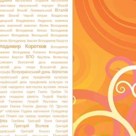
дрівка
віртуальна подорож
віртуальна
овиставка
віртуальний портрет
Віталій
Віталій
перський
Віталій Леміжанський
ко
Віталій Черній
вітраж
Владислав
одецький
Владімірова Людмила
вовняна
шка
вовняний живопис
Волик
Володимир
анський
Володимир Білоус
Володимир
менич
Володимир Висоцький
Володимир
батюк
Володимир Івасюк
Володимир Кашута
лодимир Коротков
Володимир
аженко
Володимир Попенко
Володимира
ВПО
вченко
Ворхол
Врубель
Всеволод
симович
Всесвітній день вишиванки
світній день опери
Всесвітній день
Всеукраїнський день бібліотек
ографії
український день працівників культури
український день працівників культури та
стрів народного мистецтва
вузлова лялька
яцька сорочка
гадяч
Ганна Грибан
Ге
дель
гендерна рівність
Георгій Нарбут
ргій Ткаченко
Георгій Якутович
гімн
ократ
Гнатюк
Гнатюк Дмитро
ГО "Десяте
ня"
гобелени
Година натхнення
Голодомор
шні Плавні
гра
гравер
гравюри
грамофон
фіка
Гребінка
Григорій Боня
Григорій
Григорій Волков
ьовка
Григорій
идовський
Григорій Ксьонз
Григорій