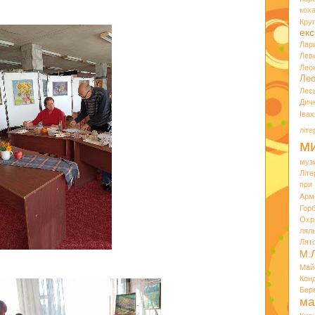
кох
Кру
екс
Лар
Лев
Лео
Лео
Лес
Дич
Іва
літ
ми
муз
Літ
при
Арм
Горб
Охр
лял
Лят
М.
Май
Кон
Бер
ма