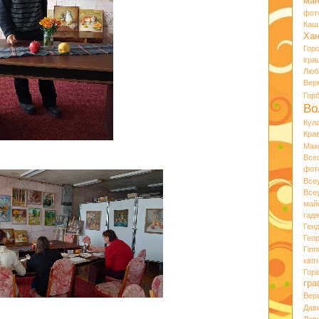
ман
фот
Каш
Хан
Гор
ігра
Люб
Вер
Гор
Во
Кул
Кра
Мак
Все
фот
Все
Все
май
гад
Ген
Гео
Гіпп
квіт
Горі
гра
Вер
Дав