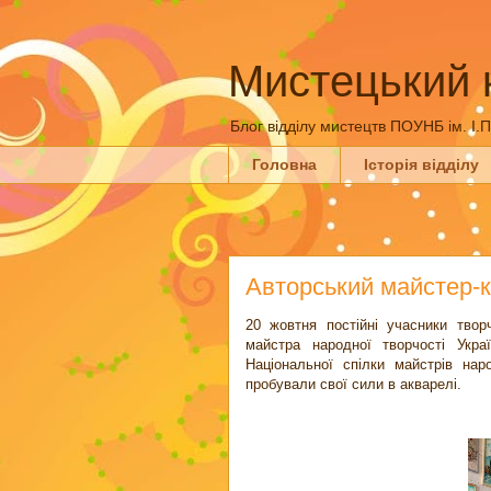
Мистецький 
Блог відділу мистецтв ПОУНБ ім. І.
Головна
Історія відділу
Авторський майстер-к
20 жовтня постійні учасники твор
майстра народної творчості Укра
Національної спілки майстрів н
пробували свої сили в акварелі.