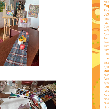
Хри
#п
#Р
053
Авр
Ада
Сол
Кабі
Буч
Ана
Коч
Ана
Ана
Пок
Ше
Виш
дос
ма
розв
Ар
ауд
бан
Ба
Бер
бібл
біоб
під