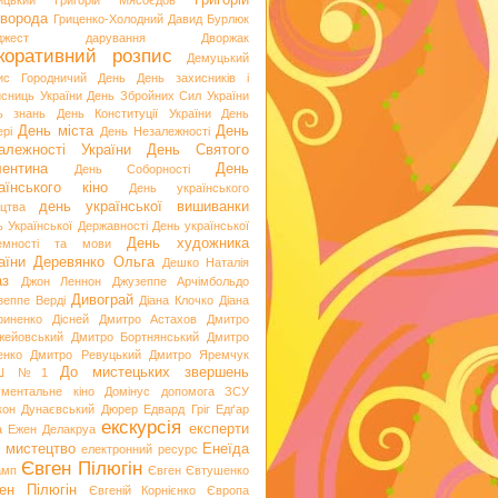
Григорій
ицький
Григорій Мясоєдов
ворода
Гриценко-Холодний
Давид Бурлюк
джест
дарування
Дворжак
коративний розпис
Демуцький
ис Городничий
День
День захисників і
исниць України
День Збройних Сил України
ь знань
День Конституції України
День
День міста
День
рі
День Незалежності
алежності України
День Святого
ентина
День
День Соборності
аїнського кіно
День українського
день української вишиванки
ацтва
ь Української Державності
День української
День художника
емності та мови
аїни
Деревянко Ольга
Дешко Наталія
аз
Джон Леннон
Джузеппе Арчімбольдо
Дивограй
зеппе Верді
Діана Клочко
Діана
риненко
Дісней
Дмитро Астахов
Дмитро
жейовський
Дмитро Бортнянський
Дмитро
енко
Дмитро Ревуцький
Дмитро Яремчук
До мистецьких звершень
Ш №1
ументальне кіно
Домінус
допомога ЗСУ
кон
Дунаєвський
Дюрер
Едвард Гріг
Едґар
екскурсія
експерти
а
Ежен Делакруа
 мистецтво
Енеїда
електронний ресурс
Євген Пілюгін
амп
Євген Євтушенко
ен Пілюгін
Євгеній Корнієнко
Європа