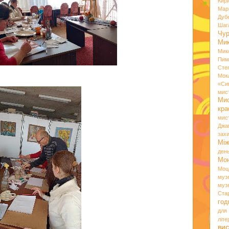
Кир
Мар
Дуб
Шаг
Чу
Мик
Мик
Пим
Сте
Мок
«Си
мис
Ми
кр
мис
Джа
зах
Мі
ден
Мо
Моц
муз
муз
Ста
год
для
літ
вис