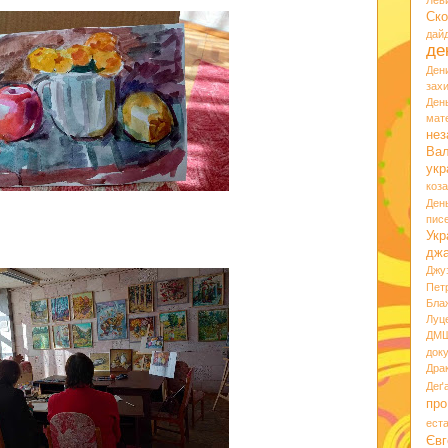
Лев
Ско
дай
де
Ден
зах
Ден
мате
нез
Вал
укр
коз
Ден
пис
Укр
дж
Джу
Пет
Бла
Луц
ДМ
док
Дра
Деґ
про
ест
Євг