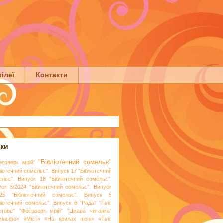
ілеї
Контакти
тки
"Бібліотечний сомельє"
еєрверк мрій"
ліотечний сомельє". Випуск 17
"Бібліотечний
ельє". Випуск 18
"Бібліотечний сомельє".
уск 3/2024
"Бібліотечний сомельє". Випуск
25
"Бібліотечний сомельє". Випуск 5
бліотечний сомельє". Випуск 6
"Рада"
"Тіло
стове"
"Феєрверк мрій"
"Цікава читанка"
мільфо»
«Міст»
«На крилах пісні»
«Тіло