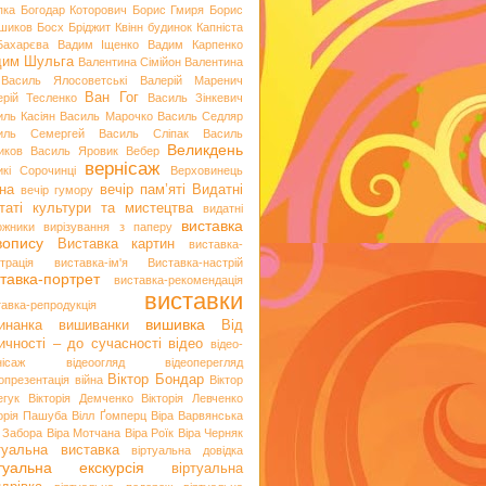
пка
Богодар Которович
Борис Гмиря
Борис
шиков
Босх
Бріджит Квінн
будинок Капніста
Бахарєва
Вадим Іщенко
Вадим Карпенко
дим Шульга
Валентина Сімійон
Валентина
Василь Ялосоветські
Валерій Маренич
Ван Гог
ерій Тесленко
Василь Зінкевич
иль Касіян
Василь Марочко
Василь Седляр
иль Семергей
Василь Сліпак
Василь
Великдень
иков
Василь Яровик
Вебер
вернісаж
икі Сорочинці
Верховинець
на
вечір пам’яті
Видатні
вечір гумору
таті культури та мистецтва
видатні
виставка
ожники
вирізування з паперу
вопису
Виставка картин
виставка-
трація
виставка-ім'я
Виставка-настрій
тавка-портрет
виставка-рекомендація
виставки
тавка-репродукція
вишивка
инанка
вишиванки
Від
ичності – до сучасності
відео
відео-
нісаж
відеоогляд
відеоперегляд
Віктор Бондар
опрезентація
війна
Віктор
егук
Вікторія Демченко
Вікторія Левченко
торія Пашуба
Вілл Ґомперц
Віра Варвянська
а Забора
Віра Мотчана
Віра Роїк
Віра Черняк
туальна виставка
віртуальна довідка
ртуальна екскурсія
віртуальна