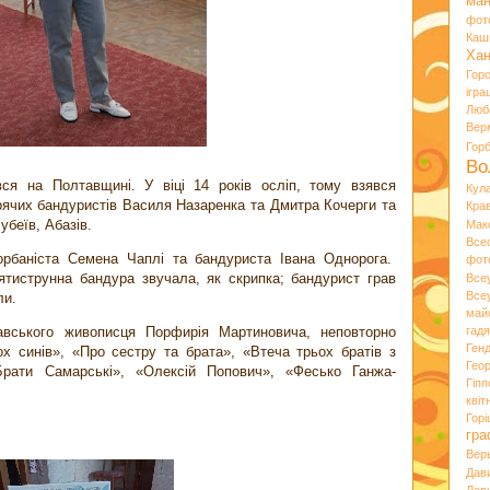
ман
фот
Каш
Хан
Гор
ігра
Люб
Вер
Гор
Во
ся на Полтавщині. У віці 14 років осліп, тому взявся
Кул
рячих бандуристів Василя Назаренка та Дмитра Кочерги та
Кра
убеїв, Абазів.
Мак
Все
орбаніста Семена Чаплі та бандуриста Івана Однорога.
фот
’ятиструнна бандура звучала, як скрипка; бандурист грав
Все
Все
ли.
май
авського живописця Порфирія Мартиновича, неповторно
гад
Ген
х синів», «Про сестру та брата», «Втеча трьох братів з
Гео
Брати Самарські», «Олексій Попович», «Фесько Ганжа-
Гіпп
квіт
Горі
гра
Вер
Дав