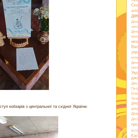
Лев
Ско
дай
де
Ден
зах
Ден
мате
нез
Вал
укр
коз
Ден
пис
Укр
дж
Джу
Пет
Бла
Луц
ДМ
туп кобзарів з центральної та східної України.
док
Дра
Деґ
про
ест
Євг