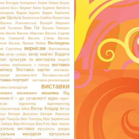
пка
Богодар Которович
Борис Гмиря
Борис
шиков
Босх
Бріджит Квінн
будинок Капніста
Бахарєва
Вадим Іщенко
Вадим Карпенко
дим Шульга
Валентина Сімійон
Валентина
Василь Ялосоветські
Валерій Маренич
Ван Гог
ерій Тесленко
Василь Зінкевич
иль Касіян
Василь Марочко
Василь Седляр
иль Семергей
Василь Сліпак
Василь
Великдень
иков
Василь Яровик
Вебер
вернісаж
икі Сорочинці
Верховинець
на
вечір пам’яті
Видатні
вечір гумору
таті культури та мистецтва
видатні
виставка
ожники
вирізування з паперу
вопису
Виставка картин
виставка-
трація
виставка-ім'я
Виставка-настрій
тавка-портрет
виставка-рекомендація
виставки
тавка-репродукція
вишивка
инанка
вишиванки
Від
ичності – до сучасності
відео
відео-
нісаж
відеоогляд
відеоперегляд
Віктор Бондар
опрезентація
війна
Віктор
егук
Вікторія Демченко
Вікторія Левченко
торія Пашуба
Вілл Ґомперц
Віра Варвянська
а Забора
Віра Мотчана
Віра Роїк
Віра Черняк
туальна виставка
віртуальна довідка
ртуальна екскурсія
віртуальна