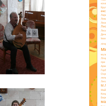
кох
Кру
екс
Лар
Лев
Лео
Лео
Лес
Дич
Іва
літ
ми
муз
Літ
при
Арм
Горб
Охр
лял
Лят
М.
Май
Кон
Бер
ма