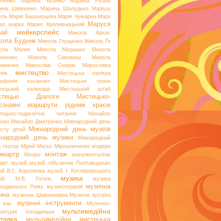
иченко
Марина Кісенко
Марина Рубан
ина Шевченко
Марина Шолудько
Маріуш
ель
Марія Башкирцева
Марія Чумарна
Марк
Маруся
ал
марки
Марко Кропивницький
мейкерспейс
рай
Микола Аркас
ола Будник
Микола Глущенко
Микола Ґе
ола Малик
Микола Мурашко
Микола
оненко
Микола Самокиш
Микола
паненко
Мирослав Скорик
Мирослава
мистецтво
ляк
Мистецька палітра
мфонія кохання»
Мистецьке гроно
тецький календар
Мистецький штаб
стецькі Діалоги
Мистецько-
аєзнавчі маршрути рідним краєм
тецько-педагогічні читання
Михайло
ман
Михайло Дмитренко
Міжнародний день
Міжнародний день музеїв
исту дітей
жнародний день музики
Міжнародний
ь театру
Мірей Матьє
Мірошниченко
модерн
нмартр
монтаж
Монро
монументалізм
арт
музей
музей «Музична Полтавщина»
ей В.Г. Короленка
музей І. Котляревського
музика
ей. М.В. Гоголь
музика
музична
родавнього Риму
музикотерапія
ина
музична Шевченкіана
Музичні зустрічі
музичні інструменти
 вас
Музично-
мультимедійна
ературні посиденьки
тавка
мультимедійна мистецька