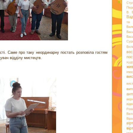
Сту
Пер
В. 
Ва
та 
Вал
Вас
Вас
Сур
Вел
вес
сті. Саме про таку неординарну постать розповіла гостям
пос
дувач відділу мистецтв.
худ
жи
ілюс
вис
вис
вит
ант
вер
віде
Рев
Вік
Вір
вір
ві