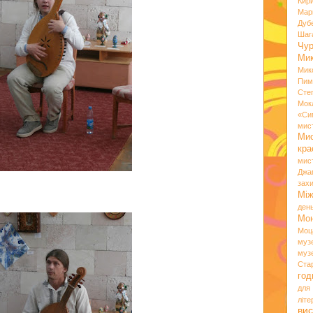
Кир
Мар
Дуб
Шаг
Чу
Мик
Мик
Пим
Сте
Мок
«Си
мис
Ми
кр
мис
Джа
зах
Мі
ден
Мо
Моц
муз
муз
Ста
год
для
літ
вис