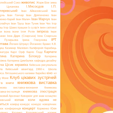
живопис
опейський Союз
Жорж Бізе
зима
І.Мясоєдов
І.П.
я Цуканова
ляревський
Іван Айвазовський
Іван
цунь
Іван Гончар
Іван Дряпаченко
Іван
Іван Марчук
пенко-Карий
Іван Малич
Іван
олайчук
Іван Труш
Іван Туник
Іван Чех
Ігор
иш
Ігор Шамо
іграшки
Із сузір’я імен світової
імпреза
ви
ікона
ікони
Ілля Рєпін
Імре
ьман
Інна Дідик (Снарська)
Інна Снарська
ІРТ
и Пузирьова
Ірина Глазунова
лтава
Йоганн Штраус
Йоганнес Брамс
К.В.
диш
Казимир Малевич
Каліфорнія
Карабиць
Карпати
икатура
Карл Орф
Карло Ґоцці
тина
Катерина Білокур
Катерина
ріжна
Катерина Цимбалюк
кафедра дизайну
тка Цісик
кераміка
Київська рисувальна
ла
Київський аванґард 1960-х. Школа
кіно
иса Лятошинського
килими
Кирейко
кл
Клуб цікавих зустрічей
д Моне
книжкова виставка
га
книги
жкова виставка-визнання
Книжкова
книжкова ілюстрація
авка-інсталяція
жковий Арсенал
Коворкінг для мам
козацтво
колаж
коли вдома не
ловський
иться
комірці
конкурс
конкурс новорічних
концерт
нок
конференція
Корженко Юлія
оленко
Косенко
Котелевський коржик