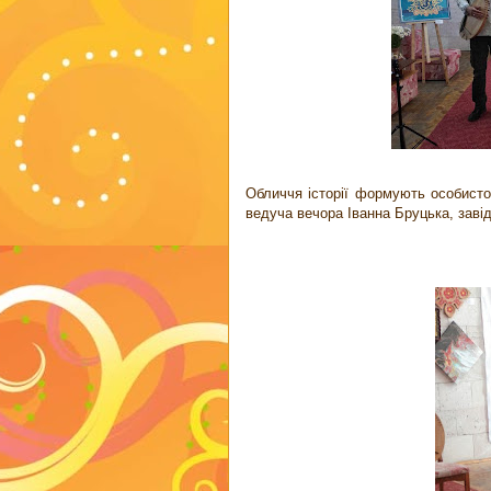
Обличчя історії формують особисто
ведуча вечора Іванна Бруцька, заві