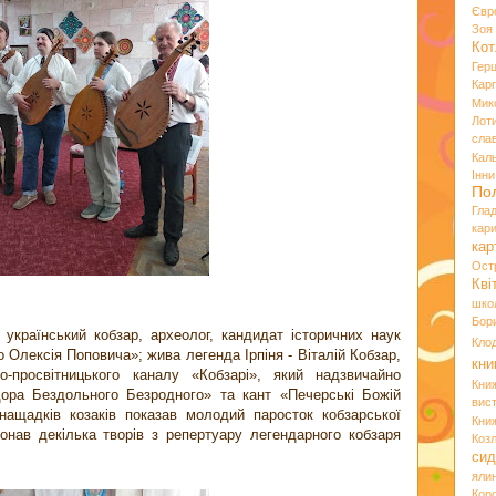
Євр
Зо
Кот
Гер
Кар
Мик
Лот
сла
Кал
Інн
По
Гла
кар
кар
Ост
Кві
шко
Бор
український кобзар, археолог, кандидат історичних наук
Кло
 Олексія Поповича»; жива легенда Ірпіня - Віталій Кобзар,
кни
о-просвітницького каналу «Кобзарі», який надзвичайно
Кни
ора Бездольного Безродного» та кант «Печерські Божій
вист
нащадків козаків показав молодий паросток кобзарської
Кни
онав декілька творів з репертуару легендарного кобзаря
Коз
сид
яли
Кор