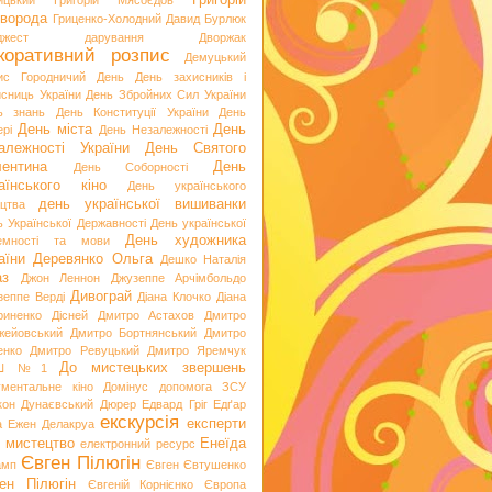
Григорій
ицький
Григорій Мясоєдов
ворода
Гриценко-Холодний
Давид Бурлюк
джест
дарування
Дворжак
коративний розпис
Демуцький
ис Городничий
День
День захисників і
исниць України
День Збройних Сил України
ь знань
День Конституції України
День
День міста
День
рі
День Незалежності
алежності України
День Святого
ентина
День
День Соборності
аїнського кіно
День українського
день української вишиванки
ацтва
ь Української Державності
День української
День художника
емності та мови
аїни
Деревянко Ольга
Дешко Наталія
аз
Джон Леннон
Джузеппе Арчімбольдо
Дивограй
зеппе Верді
Діана Клочко
Діана
риненко
Дісней
Дмитро Астахов
Дмитро
жейовський
Дмитро Бортнянський
Дмитро
енко
Дмитро Ревуцький
Дмитро Яремчук
До мистецьких звершень
Ш №1
ументальне кіно
Домінус
допомога ЗСУ
кон
Дунаєвський
Дюрер
Едвард Гріг
Едґар
екскурсія
експерти
а
Ежен Делакруа
 мистецтво
Енеїда
електронний ресурс
Євген Пілюгін
амп
Євген Євтушенко
ен Пілюгін
Євгеній Корнієнко
Європа