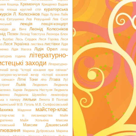
Кременчук
ання
Кошиць
Крищенко Вадим
кураторська
гла площа
круглий стіл
курсія
Л. Колєсніков
Лада Лузіна
Лайк
иса Євтушенко
Лев Ревуцький
Лев Скоп
лекція
лекція-концерт
инський
Леонід Колєсніков
нардо да Вінчі
нід Позен
Леонід Товстуха
Леонора Блох
ь Курбас
Лесь Сердюк
Леся Горова
Леся
Леся Українка
листівки
ко
листівка
Лідія
Лідія Орел
хненко
Лідія Нагога
літер
літературно-
ературна година
стецькі заходи
Літературно-
ичний вечір "Історії кохання при свічках"
ературно-музичний вечір «Історії кохання
Літні Тони
Лтава
 свічках»
літо
Луї
Львів
стронг
Людкевич
Людмила
атенко. Харків
Людмила Нестуля
Людмила
іменко
Людмила Шумейко
люмінофор
ляльки
ька з паперу
Ляпота В Полтаві
ошинський
М.В. Гоголь
М.В. Скліфосовський
майстер-клас
Лахижа
Мадонни
стер-клас із писанкарства
Майя
дратенко
Майя Холькіна
Максим
Максим Дашевський
езовський
лювання
Марина Дубровська
Марина