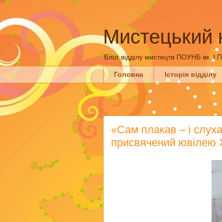
Мистецький 
Блог відділу мистецтв ПОУНБ ім. І.
Головна
Історія відділу
«Сам плакав – і слуха
присвячений ювілею 