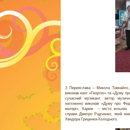
З Переяслава – Микола Товкайло, 
виконав кант «Георгію» та «Думу про
сучасний музикант, автор музичн
натхненно виконав «Думу про Фед
матері»; Харків – місто вільних 
справи Дмитро Радченко, який вик
Хведора Гриценка-Холодного.