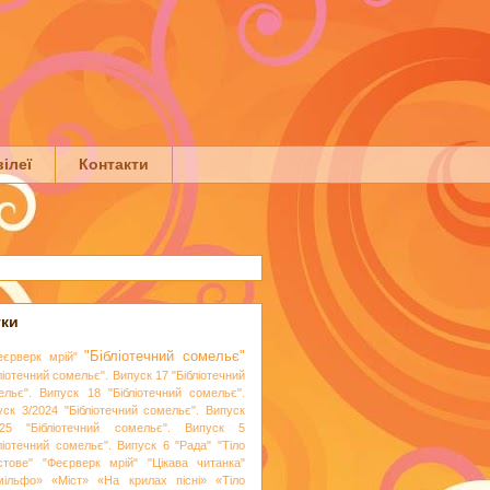
ілеї
Контакти
тки
"Бібліотечний сомельє"
еєрверк мрій"
ліотечний сомельє". Випуск 17
"Бібліотечний
ельє". Випуск 18
"Бібліотечний сомельє".
уск 3/2024
"Бібліотечний сомельє". Випуск
25
"Бібліотечний сомельє". Випуск 5
бліотечний сомельє". Випуск 6
"Рада"
"Тіло
стове"
"Феєрверк мрій"
"Цікава читанка"
мільфо»
«Міст»
«На крилах пісні»
«Тіло