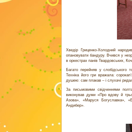
Хведір Гриценко-Холодний народив
опановувати бандуру. Вчився у нез
в оркестрах панів Твардовських, Коч
Багато перейняв у слобідського т
Техніка його гри вражала: сорокап
душею: сам плакав – і слухачі рида
За письмовими свідченнями полт
виконував думи «Про вдову й трьо
Азова», «Маруся Богуславка», «
Андибер».