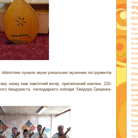
Хри
#п
#Р
053
Авр
Ада
Сол
Кабі
Буч
Ана
Коч
Ана
Ана
Пок
ї бібліотеки лунали звуки унікальних музичних інструментів
Ше
Виш
таку назву мав пам'ятний вечір, присвячений ювілею, 210-
дос
кого бандуриста, легендарного кобзаря Хведора Гриценка-
ма
розв
Ар
ауд
бан
Ба
Бер
бібл
біоб
під