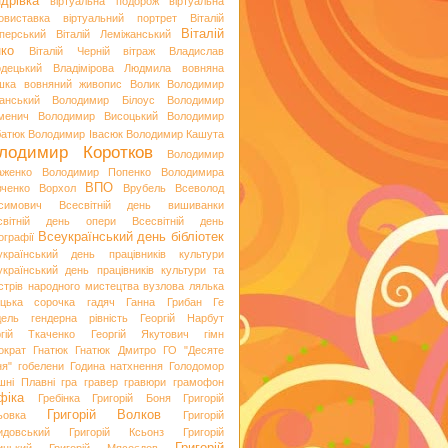
дрівка
віртуальна подорож
віртуальна
овиставка
віртуальний портрет
Віталій
Віталій
перський
Віталій Леміжанський
ко
Віталій Черній
вітраж
Владислав
одецький
Владімірова Людмила
вовняна
шка
вовняний живопис
Волик
Володимир
анський
Володимир Білоус
Володимир
менич
Володимир Висоцький
Володимир
батюк
Володимир Івасюк
Володимир Кашута
лодимир Коротков
Володимир
аженко
Володимир Попенко
Володимира
ВПО
вченко
Ворхол
Врубель
Всеволод
симович
Всесвітній день вишиванки
світній день опери
Всесвітній день
Всеукраїнський день бібліотек
ографії
український день працівників культури
український день працівників культури та
стрів народного мистецтва
вузлова лялька
яцька сорочка
гадяч
Ганна Грибан
Ге
дель
гендерна рівність
Георгій Нарбут
ргій Ткаченко
Георгій Якутович
гімн
ократ
Гнатюк
Гнатюк Дмитро
ГО "Десяте
ня"
гобелени
Година натхнення
Голодомор
шні Плавні
гра
гравер
гравюри
грамофон
фіка
Гребінка
Григорій Боня
Григорій
Григорій Волков
ьовка
Григорій
идовський
Григорій Ксьонз
Григорій