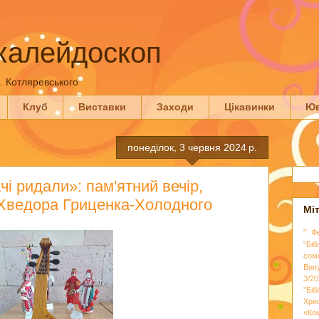
калейдоскоп
П. Котляревського
Клуб
Виставки
Заходи
Цікавинки
Юв
понеділок, 3 червня 2024 р.
чі ридали»: пам'ятний вечір,
Хведора Гриценка-Холодного
Мі
" Ф
"Біб
сом
Вип
3/20
"Бі
Хри
«Ко