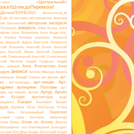
«Центральний»
стове»
роєктШляхдоПеремоги!
ікДитиниПОУНБ2023
#bookarsenal_lib
2.ua
3D-виставка
абстракціонізм
авангард
авторська екскурсія
аам Шльонський
акварель
 Роговцева
Аліна Бушер
Аліна
овйова
Алла Литвиненко
Алла Федак
Аль-
р
Альбіна Волкова
альманах
Амвросій
ма
Амвросій Ждаха
Анастасія Пилипенко
толій Блошенко
Анатолій Болюх
Анатолій
ерга
Анатолій Мішин
Анатолій Одаренко
толій Пламеницький
Анатолій Солов’яненко
толій Фіктянов
Андрій Гордієнко
Андрій
Анна Флегантова
Анна
ась
анімація
анонси
ндрик
Антоніо Вівальді
Аріанна
арт-
невецька
Аркадій Сорока
арт-дилери
арт-лекція
Арт-
ьє
арт-календар
ндрівки вулицями Полтави
арт-
Артур Ароян
ідка
арт-терапія
Артбук
хип Куїнджі
архітектура
аудіо
Баварія
іовидання
Базилевич
Балаян
дура
Барвінок
батик
Батієвська Тетяна
х
Берегиня
баян
Безкоровайний
езовий сквер
Бетховен
бібліотекарі
білим по білому
іотеки
Білаш
Більськ
ібліографічне есе
Благовіщення
Благодать
 соснами
Боб Ділан
Богдан Безхутрий
Богдан