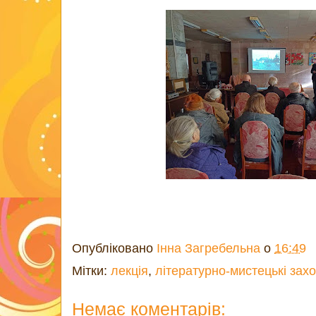
Опубліковано
Інна Загребельна
о
16:49
Мітки:
лекція
,
літературно-мистецькі зах
Немає коментарів: