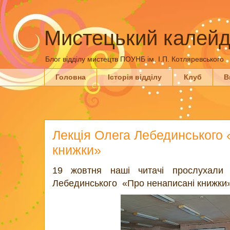
Мистецький калейд
Блог відділу мистецтв ПОУНБ ім. І.П. Котляревського
Головна
Історія відділу
Клуб
В
Лекція Олега Лебединського 
книжки»
19 жовтня наші читачі прослухали 
Лебединського «Про ненаписані книжки»