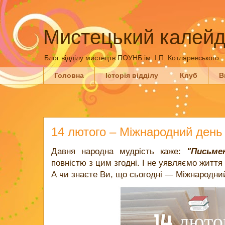
Мистецький калейд
Блог відділу мистецтв ПОУНБ ім. І.П. Котляревського
Головна
Історія відділу
Клуб
В
14 лютого – Міжнародний день
Давня народна мудрість каже:
"Письме
повністю з цим згодні. І не уявляємо життя 
А чи знаєте Ви, що сьогодні — Міжнародни