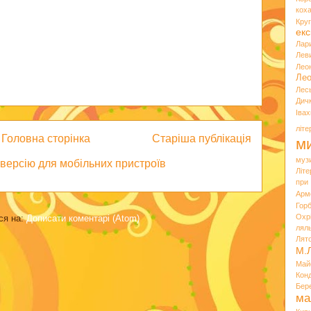
кох
Кру
екс
Лар
Лев
Лео
Лео
Лес
Дич
Іва
літ
Головна сторінка
Старіша публікація
ми
муз
версію для мобільних пристроїв
Літ
при
Арм
Горб
Охр
ся на:
Дописати коментарі (Atom)
лял
Лят
М.
Май
Кон
Бер
ма