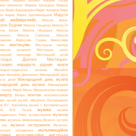
иченко
Марина Кісенко
Марина Рубан
ина Шевченко
Марина Шолудько
Маріуш
ель
Марія Башкирцева
Марія Чумарна
Марк
Маруся
ал
марки
Марко Кропивницький
мейкерспейс
рай
Микола Аркас
ола Будник
Микола Глущенко
Микола Ґе
ола Малик
Микола Мурашко
Микола
оненко
Микола Самокиш
Микола
паненко
Мирослав Скорик
Мирослава
мистецтво
ляк
Мистецька палітра
мфонія кохання»
Мистецьке гроно
тецький календар
Мистецький штаб
стецькі Діалоги
Мистецько-
аєзнавчі маршрути рідним краєм
тецько-педагогічні читання
Михайло
ман
Михайло Дмитренко
Міжнародний день
Міжнародний день музеїв
исту дітей
жнародний день музики
Міжнародний
ь театру
Мірей Матьє
Мірошниченко
модерн
нмартр
монтаж
Монро
монументалізм
арт
музей
музей «Музична Полтавщина»
ей В.Г. Короленка
музей І. Котляревського
музика
ей. М.В. Гоголь
музика
музична
родавнього Риму
музикотерапія
ина
музична Шевченкіана
Музичні зустрічі
музичні інструменти
 вас
Музично-
мультимедійна
ературні посиденьки
тавка
мультимедійна мистецька