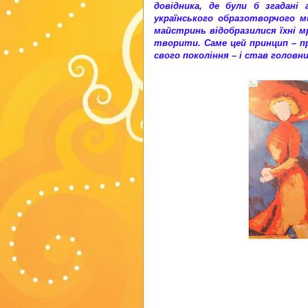
довідника, де були б згадані
українського образотворчого м
майстринь відобразилися їхні мр
творити. Саме цей принцип – п
свого покоління – і став головн