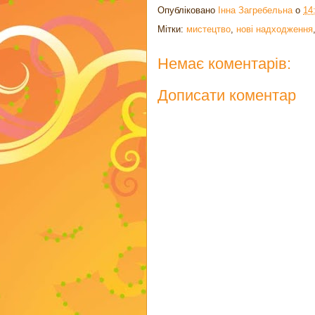
Опубліковано
Інна Загребельна
о
14
Мітки:
мистецтво
,
нові надходження
Немає коментарів:
Дописати коментар