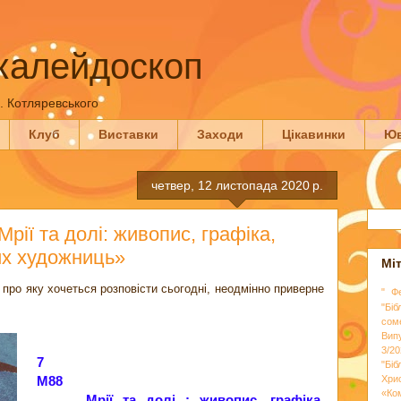
калейдоскоп
П. Котляревського
Клуб
Виставки
Заходи
Цікавинки
Юв
четвер, 12 листопада 2020 р.
ії та долі: живопис, графіка,
их художниць»
Мі
 про яку хочеться розповісти сьогодні, неодмінно приверне
" Ф
"Біб
сом
Вип
3/20
7
"Бі
М88
Хри
«Ко
Мрії та долі : живопис, графіка,