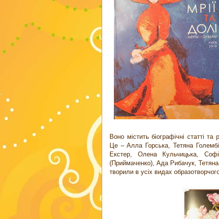
Воно містить біографічні статті та 
Це – Алла Горська, Тетяна Голембі
Екстер, Олена Кульчицька, Соф
(Приймаченко), Ада Рибачук, Тетяна 
творили в усіх видах образотворчог