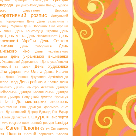
Григорій
ицький
Григорій Мясоєдов
ворода
Гриценко-Холодний
Давид Бурлюк
джест
дарування
Дворжак
коративний розпис
Демуцький
ис Городничий
День
День захисників і
исниць України
День Збройних Сил України
ь знань
День Конституції України
День
День міста
День
рі
День Незалежності
алежності України
День Святого
ентина
День
День Соборності
аїнського кіно
День українського
день української вишиванки
ацтва
ь Української Державності
День української
День художника
емності та мови
аїни
Деревянко Ольга
Дешко Наталія
аз
Джон Леннон
Джузеппе Арчімбольдо
Дивограй
зеппе Верді
Діана Клочко
Діана
риненко
Дісней
Дмитро Астахов
Дмитро
жейовський
Дмитро Бортнянський
Дмитро
енко
Дмитро Ревуцький
Дмитро Яремчук
До мистецьких звершень
Ш №1
ументальне кіно
Домінус
допомога ЗСУ
кон
Дунаєвський
Дюрер
Едвард Гріг
Едґар
екскурсія
експерти
а
Ежен Делакруа
 мистецтво
Енеїда
електронний ресурс
Євген Пілюгін
амп
Євген Євтушенко
ен Пілюгін
Євгеній Корнієнко
Європа