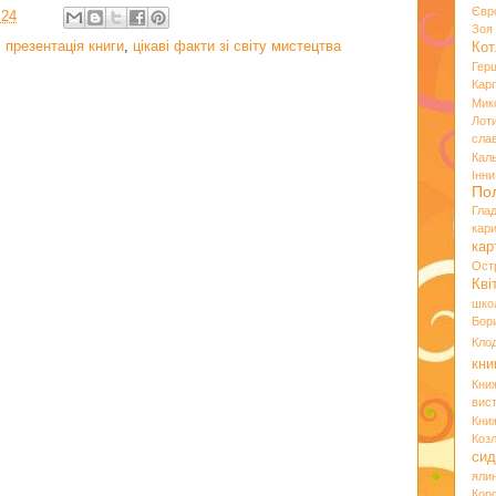
Євр
:24
Зо
,
презентація книги
,
цікаві факти зі світу мистецтва
Кот
Гер
Кар
Мик
Лот
сла
Кал
Інн
По
Гла
кар
кар
Ост
Кві
шко
Бор
Кло
кни
Кни
вист
Кни
Коз
сид
яли
Кор