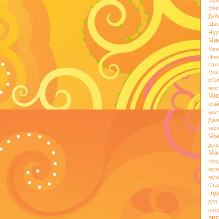
Кир
Мар
Дуб
Шаг
Чу
Мик
Мик
Пим
Сте
Мок
«Си
мис
Ми
кр
мис
Джа
зах
Мі
ден
Мо
Моц
муз
муз
Ста
год
для
літ
вис