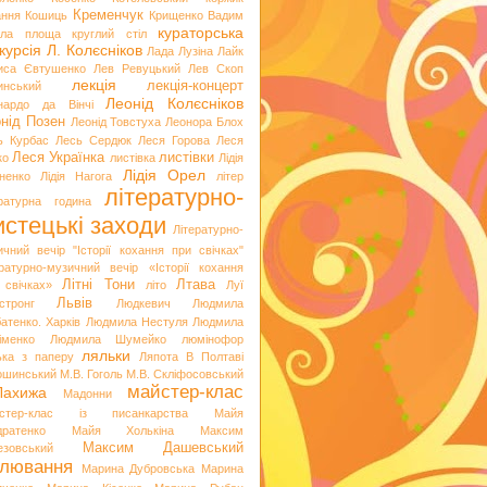
Кременчук
ання
Кошиць
Крищенко Вадим
кураторська
гла площа
круглий стіл
курсія
Л. Колєсніков
Лада Лузіна
Лайк
иса Євтушенко
Лев Ревуцький
Лев Скоп
лекція
лекція-концерт
инський
Леонід Колєсніков
нардо да Вінчі
нід Позен
Леонід Товстуха
Леонора Блох
ь Курбас
Лесь Сердюк
Леся Горова
Леся
Леся Українка
листівки
ко
листівка
Лідія
Лідія Орел
хненко
Лідія Нагога
літер
літературно-
ературна година
стецькі заходи
Літературно-
ичний вечір "Історії кохання при свічках"
ературно-музичний вечір «Історії кохання
Літні Тони
Лтава
 свічках»
літо
Луї
Львів
стронг
Людкевич
Людмила
атенко. Харків
Людмила Нестуля
Людмила
іменко
Людмила Шумейко
люмінофор
ляльки
ька з паперу
Ляпота В Полтаві
ошинський
М.В. Гоголь
М.В. Скліфосовський
майстер-клас
Лахижа
Мадонни
стер-клас із писанкарства
Майя
дратенко
Майя Холькіна
Максим
Максим Дашевський
езовський
лювання
Марина Дубровська
Марина