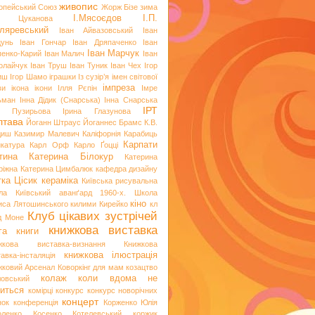
живопис
опейський Союз
Жорж Бізе
зима
І.Мясоєдов
І.П.
я Цуканова
ляревський
Іван Айвазовський
Іван
цунь
Іван Гончар
Іван Дряпаченко
Іван
Іван Марчук
пенко-Карий
Іван Малич
Іван
олайчук
Іван Труш
Іван Туник
Іван Чех
Ігор
иш
Ігор Шамо
іграшки
Із сузір’я імен світової
імпреза
ви
ікона
ікони
Ілля Рєпін
Імре
ьман
Інна Дідик (Снарська)
Інна Снарська
ІРТ
и Пузирьова
Ірина Глазунова
лтава
Йоганн Штраус
Йоганнес Брамс
К.В.
диш
Казимир Малевич
Каліфорнія
Карабиць
Карпати
икатура
Карл Орф
Карло Ґоцці
тина
Катерина Білокур
Катерина
ріжна
Катерина Цимбалюк
кафедра дизайну
тка Цісик
кераміка
Київська рисувальна
ла
Київський аванґард 1960-х. Школа
кіно
иса Лятошинського
килими
Кирейко
кл
Клуб цікавих зустрічей
д Моне
книжкова виставка
га
книги
жкова виставка-визнання
Книжкова
книжкова ілюстрація
авка-інсталяція
жковий Арсенал
Коворкінг для мам
козацтво
колаж
коли вдома не
ловський
иться
комірці
конкурс
конкурс новорічних
концерт
нок
конференція
Корженко Юлія
оленко
Косенко
Котелевський коржик