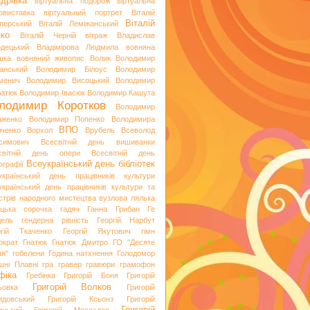
дрівка
віртуальна подорож
віртуальна
овиставка
віртуальний портрет
Віталій
Віталій
перський
Віталій Леміжанський
ко
Віталій Черній
вітраж
Владислав
одецький
Владімірова Людмила
вовняна
шка
вовняний живопис
Волик
Володимир
анський
Володимир Білоус
Володимир
менич
Володимир Висоцький
Володимир
батюк
Володимир Івасюк
Володимир Кашута
лодимир Коротков
Володимир
аженко
Володимир Попенко
Володимира
ВПО
вченко
Ворхол
Врубель
Всеволод
симович
Всесвітній день вишиванки
світній день опери
Всесвітній день
Всеукраїнський день бібліотек
ографії
український день працівників культури
український день працівників культури та
стрів народного мистецтва
вузлова лялька
яцька сорочка
гадяч
Ганна Грибан
Ге
дель
гендерна рівність
Георгій Нарбут
ргій Ткаченко
Георгій Якутович
гімн
ократ
Гнатюк
Гнатюк Дмитро
ГО "Десяте
ня"
гобелени
Година натхнення
Голодомор
шні Плавні
гра
гравер
гравюри
грамофон
фіка
Гребінка
Григорій Боня
Григорій
Григорій Волков
ьовка
Григорій
идовський
Григорій Ксьонз
Григорій