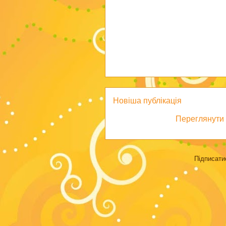
Новіша публікація
Переглянути 
Підписати