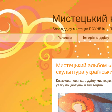
Мистецький 
Блог відділу мистецтв ПОУНБ ім. І.
Головна
Історія відділу
Мистецький альбом «Мр
скульптура українськ
Книжкова новинка відділу мистецтв,
увагу поціновувачів мистецтва.