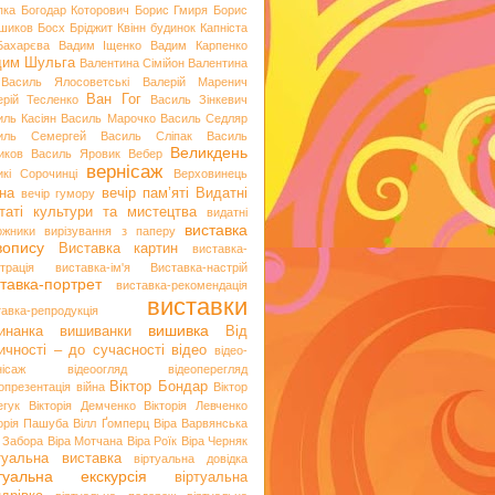
пка
Богодар Которович
Борис Гмиря
Борис
шиков
Босх
Бріджит Квінн
будинок Капніста
Бахарєва
Вадим Іщенко
Вадим Карпенко
дим Шульга
Валентина Сімійон
Валентина
Василь Ялосоветські
Валерій Маренич
Ван Гог
ерій Тесленко
Василь Зінкевич
иль Касіян
Василь Марочко
Василь Седляр
иль Семергей
Василь Сліпак
Василь
Великдень
иков
Василь Яровик
Вебер
вернісаж
икі Сорочинці
Верховинець
на
вечір пам’яті
Видатні
вечір гумору
таті культури та мистецтва
видатні
виставка
ожники
вирізування з паперу
вопису
Виставка картин
виставка-
трація
виставка-ім'я
Виставка-настрій
тавка-портрет
виставка-рекомендація
виставки
тавка-репродукція
вишивка
инанка
вишиванки
Від
ичності – до сучасності
відео
відео-
нісаж
відеоогляд
відеоперегляд
Віктор Бондар
опрезентація
війна
Віктор
егук
Вікторія Демченко
Вікторія Левченко
торія Пашуба
Вілл Ґомперц
Віра Варвянська
а Забора
Віра Мотчана
Віра Роїк
Віра Черняк
туальна виставка
віртуальна довідка
ртуальна екскурсія
віртуальна