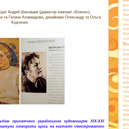
ман
фот
Каш
ідеї Андрій Шаховцев (директор компанії «Біокон»),
Хан
а та Галина Алавердова, дизайнери Олександр та Ольга
Гор
Ходченко.
ігра
Люб
Вер
Гор
Во
Кул
Кра
Мак
Все
фот
Все
Все
май
гад
Ген
Гео
Гіпп
квіт
Горі
гра
Вер
ьбом присвячено українським художницям ХІХ-ХХІ
Дав
прагнули створити щось на кшталт ілюстрованого