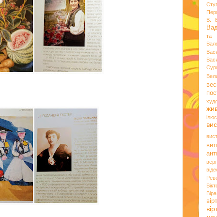
Сту
Пер
В. 
Ва
та 
Вал
Вас
Вас
Сур
Вел
вес
пос
худ
жи
ілюс
вис
вис
вит
ант
вер
віде
Рев
Вік
Вір
вір
ві