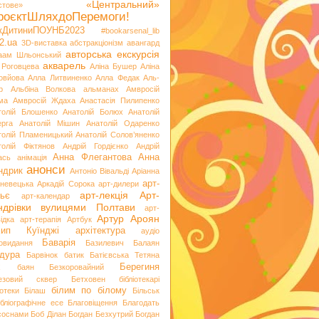
«Центральний»
стове»
роєктШляхдоПеремоги!
ікДитиниПОУНБ2023
#bookarsenal_lib
2.ua
3D-виставка
абстракціонізм
авангард
авторська екскурсія
аам Шльонський
акварель
 Роговцева
Аліна Бушер
Аліна
овйова
Алла Литвиненко
Алла Федак
Аль-
р
Альбіна Волкова
альманах
Амвросій
ма
Амвросій Ждаха
Анастасія Пилипенко
толій Блошенко
Анатолій Болюх
Анатолій
ерга
Анатолій Мішин
Анатолій Одаренко
толій Пламеницький
Анатолій Солов’яненко
толій Фіктянов
Андрій Гордієнко
Андрій
Анна Флегантова
Анна
ась
анімація
анонси
ндрик
Антоніо Вівальді
Аріанна
арт-
невецька
Аркадій Сорока
арт-дилери
арт-лекція
Арт-
ьє
арт-календар
ндрівки вулицями Полтави
арт-
Артур Ароян
ідка
арт-терапія
Артбук
хип Куїнджі
архітектура
аудіо
Баварія
іовидання
Базилевич
Балаян
дура
Барвінок
батик
Батієвська Тетяна
х
Берегиня
баян
Безкоровайний
езовий сквер
Бетховен
бібліотекарі
білим по білому
іотеки
Білаш
Більськ
ібліографічне есе
Благовіщення
Благодать
 соснами
Боб Ділан
Богдан Безхутрий
Богдан