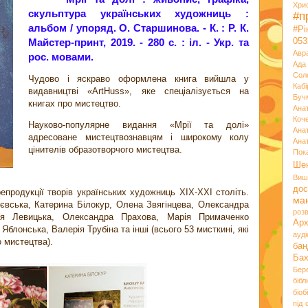
Хри
скульптура українських художниць :
#п
альбом / упоряд. О. Старшинова. - К. : Р. К.
#Р
Майстер-принт, 2019. - 280 с. : іл. - Укр. та
053
Авр
рос. мовами.
Ада
Сол
Чудово і яскраво оформлена книга вийшла у
Кабі
видавництві «ArtHuss», яке спеціалізується на
Буч
книгах про мистецтво.
Ана
Коч
Науково-популярне видання «Мрії та долі»
Ана
адресоване мистецтвознавцям і широкому колу
Ана
цінителів образотворчого мистецтва.
Пок
Ше
Виш
дос
репродукції творів українських художниць ХІХ-ХХІ століть.
ма
євська, Катерина Білокур, Олена Звягінцева, Олександра
розв
ія Левицька, Олександра Прахова, Марія Примаченко
Ар
Яблонська, Валерія Трубіна та інші (всього 53 мисткині, які
ауд
о мистецтва).
бан
Ба
Бер
бібл
біоб
під