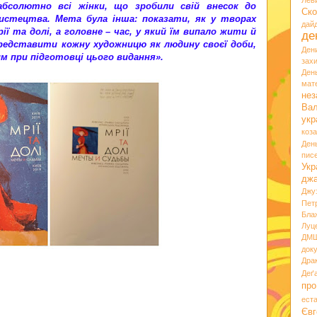
Лев
 абсолютно всі жінки, що зробили свій внесок до
Ско
истецтва. Мета була інша: показати, як у творах
дай
ії та долі, а головне – час, у який їм випало жити й
де
редставити кожну художницю як людину своєї доби,
Ден
им при підготовці цього видання».
зах
Ден
мате
нез
Вал
укр
коз
Ден
пис
Укр
дж
Джу
Пет
Бла
Луц
ДМ
док
Дра
Деґ
про
ест
Євг