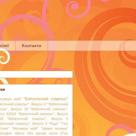
ілеї
Контакти
тки
"Бібліотечний сомельє"
еєрверк мрій"
ліотечний сомельє". Випуск 17
"Бібліотечний
ельє". Випуск 18
"Бібліотечний сомельє".
уск 3/2024
"Бібліотечний сомельє". Випуск
25
"Бібліотечний сомельє". Випуск 5
бліотечний сомельє". Випуск 6
"Рада"
"Тіло
стове"
"Феєрверк мрій"
"Цікава читанка"
мільфо»
«Міст»
«На крилах пісні»
«Тіло