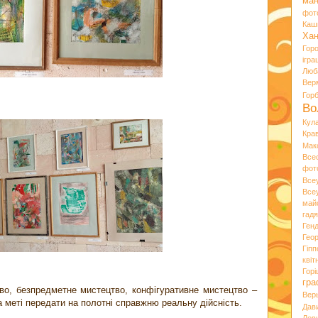
ман
фот
Каш
Хан
Гор
ігра
Люб
Вер
Гор
Во
Кул
Кра
Мак
Все
фот
Все
Все
май
гад
Ген
Гео
Гіпп
квіт
Горі
гра
во, безпредметне мистецтво, конфігуративне мистецтво –
Вер
а меті передати на полотні справжню реальну дійсність.
Дав