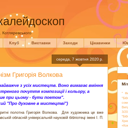
калейдоскоп
П. Котляревського
Клуб
Виставки
Заходи
Цікавинки
Юв
середа, 7 жовтня 2020 р.
нізм Григорія Волкова
Мі
йважче з усіх мистецтв. Воно вимагає вміння
треного почуття композиції і кольору, а
" Ф
ше при цьому - бути поетом".
"Біб
кий "Про духовне в мистецтві")
сом
Вип
3/20
оритні полотна Григорія Волкова. Для художника це вже
"Бі
ькій обласній універсальній науковій бібліотеці імені І. П.
Хри
«Ко