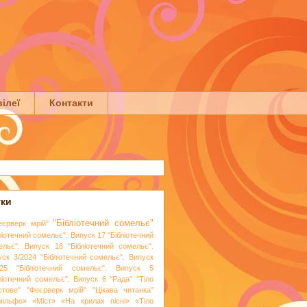
ілеї
Контакти
тки
"Бібліотечний сомельє"
еєрверк мрій"
ліотечний сомельє". Випуск 17
"Бібліотечний
ельє". Випуск 18
"Бібліотечний сомельє".
уск 3/2024
"Бібліотечний сомельє". Випуск
25
"Бібліотечний сомельє". Випуск 5
бліотечний сомельє". Випуск 6
"Рада"
"Тіло
стове"
"Феєрверк мрій"
"Цікава читанка"
мільфо»
«Міст»
«На крилах пісні»
«Тіло