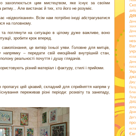
Лев
ого захоплюється цим мистецтвом, яке існує за своїми
Ско
 ритму... Але вистачає й тих, хто його не розуміє.
дай
де
ає «відволікання». Всім нам потрібно іноді абстрагуватися
Ден
ися на головному.
зах
Ден
о та поглянути на ситуацію в цілому дуже важливе, воно
мате
туації, зробити крок вперед.
нез
Вал
 самопізнання, це витвір їхньої уяви. Головне для митців,
укр
 напрямку – передати свій емоційний внутрішній стан,
коз
полону реальності почуття і душу глядачів.
Ден
пис
користовують різний матеріал і фактуру, стилі і прийоми.
Укр
дж
Джу
о пропагує цей цікавий, складний для сприйняття напрям у
Пет
існування переживав різні періоди: розквіту та занепаду,
Бла
Луц
ДМ
док
Дра
Деґ
про
ест
Євг