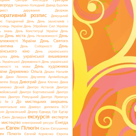
Григорій
ицький
Григорій Мясоєдов
ворода
Гриценко-Холодний
Давид Бурлюк
джест
дарування
Дворжак
коративний розпис
Демуцький
ис Городничий
День
День захисників і
исниць України
День Збройних Сил України
ь знань
День Конституції України
День
День міста
День
рі
День Незалежності
алежності України
День Святого
ентина
День
День Соборності
аїнського кіно
День українського
день української вишиванки
ацтва
ь Української Державності
День української
День художника
емності та мови
аїни
Деревянко Ольга
Дешко Наталія
аз
Джон Леннон
Джузеппе Арчімбольдо
Дивограй
зеппе Верді
Діана Клочко
Діана
риненко
Дісней
Дмитро Астахов
Дмитро
жейовський
Дмитро Бортнянський
Дмитро
енко
Дмитро Ревуцький
Дмитро Яремчук
До мистецьких звершень
Ш №1
ументальне кіно
Домінус
допомога ЗСУ
кон
Дунаєвський
Дюрер
Едвард Гріг
Едґар
екскурсія
експерти
а
Ежен Делакруа
 мистецтво
Енеїда
електронний ресурс
Євген Пілюгін
амп
Євген Євтушенко
ен Пілюгін
Євгеній Корнієнко
Європа