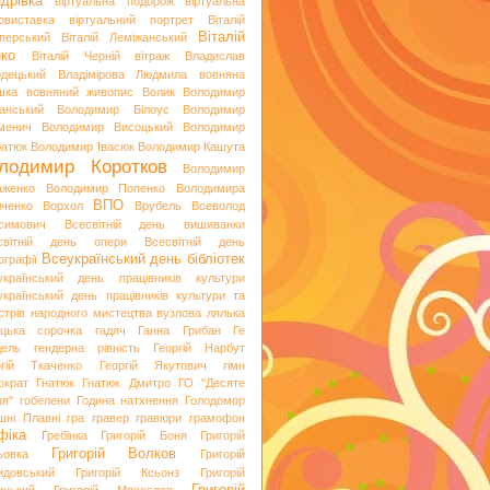
дрівка
віртуальна подорож
віртуальна
овиставка
віртуальний портрет
Віталій
Віталій
перський
Віталій Леміжанський
ко
Віталій Черній
вітраж
Владислав
одецький
Владімірова Людмила
вовняна
шка
вовняний живопис
Волик
Володимир
анський
Володимир Білоус
Володимир
менич
Володимир Висоцький
Володимир
батюк
Володимир Івасюк
Володимир Кашута
лодимир Коротков
Володимир
аженко
Володимир Попенко
Володимира
ВПО
вченко
Ворхол
Врубель
Всеволод
симович
Всесвітній день вишиванки
світній день опери
Всесвітній день
Всеукраїнський день бібліотек
ографії
український день працівників культури
український день працівників культури та
стрів народного мистецтва
вузлова лялька
яцька сорочка
гадяч
Ганна Грибан
Ге
дель
гендерна рівність
Георгій Нарбут
ргій Ткаченко
Георгій Якутович
гімн
ократ
Гнатюк
Гнатюк Дмитро
ГО "Десяте
ня"
гобелени
Година натхнення
Голодомор
шні Плавні
гра
гравер
гравюри
грамофон
фіка
Гребінка
Григорій Боня
Григорій
Григорій Волков
ьовка
Григорій
идовський
Григорій Ксьонз
Григорій