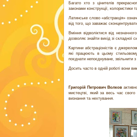
Багато хто з цінителів прекрасн
законами конструкції, колористики та
Латинське слово «абстракція» означ
від того, що заважає сконцентруват
Вміння відволіктися від незначног
дозволяє знайти вихід зі складної си
Картини абстраціоністів є джерелом
які працюють в цьому стильовому
поєднати непоєднуване, звільнити з 
Досить часто в одній роботі вони ви
Григорій Петрович Волков
активн
мистецтві, який за весь час свого 
визнання та нехтування.