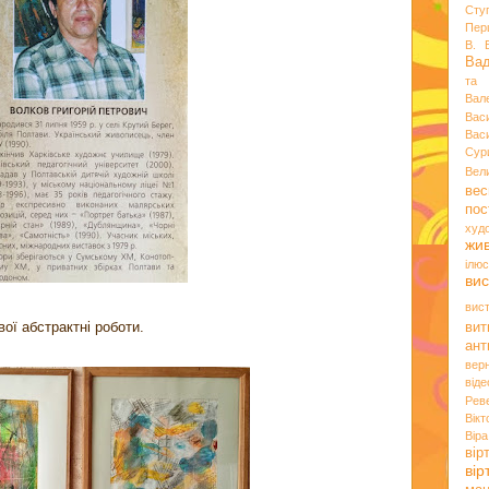
Сту
Пер
В. 
Ва
та 
Вал
Вас
Вас
Сур
Вел
вес
пос
худ
жи
ілюс
вис
вис
ої абстрактні роботи.
вит
ант
вер
віде
Рев
Вік
Вір
вір
ві