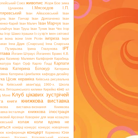
живопис
опейський Союз
Жорж Бізе
зима
І.Мясоєдов
І.П.
я Цуканова
ляревський
Іван Айвазовський
Іван
цунь
Іван Гончар
Іван Дряпаченко
Іван
Іван Марчук
пенко-Карий
Іван Малич
Іван
олайчук
Іван Труш
Іван Туник
Іван Чех
Ігор
иш
Ігор Шамо
іграшки
Із сузір’я імен світової
імпреза
ви
ікона
ікони
Ілля Рєпін
Імре
ьман
Інна Дідик (Снарська)
Інна Снарська
ІРТ
и Пузирьова
Ірина Глазунова
лтава
Йоганн Штраус
Йоганнес Брамс
К.В.
диш
Казимир Малевич
Каліфорнія
Карабиць
Карпати
икатура
Карл Орф
Карло Ґоцці
тина
Катерина Білокур
Катерина
ріжна
Катерина Цимбалюк
кафедра дизайну
тка Цісик
кераміка
Київська рисувальна
ла
Київський аванґард 1960-х. Школа
кіно
иса Лятошинського
килими
Кирейко
кл
Клуб цікавих зустрічей
д Моне
книжкова виставка
га
книги
жкова виставка-визнання
Книжкова
книжкова ілюстрація
авка-інсталяція
жковий Арсенал
Коворкінг для мам
козацтво
колаж
коли вдома не
ловський
иться
комірці
конкурс
конкурс новорічних
концерт
нок
конференція
Корженко Юлія
оленко
Косенко
Котелевський коржик