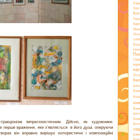
Євр
Зо
Кот
Гер
Кар
Мик
Лот
сла
Кал
Інн
По
Гла
кар
кар
Ост
Кві
шко
Бор
Кло
кни
Кни
вист
Кни
ракціонізм імпресіоністичним. Дійсно, як художники-
Коз
ве перше враження, яке з’являється в його душі, оперуючи
сид
орах він вправно вирішує колористичні і композиційні
яли
Кор