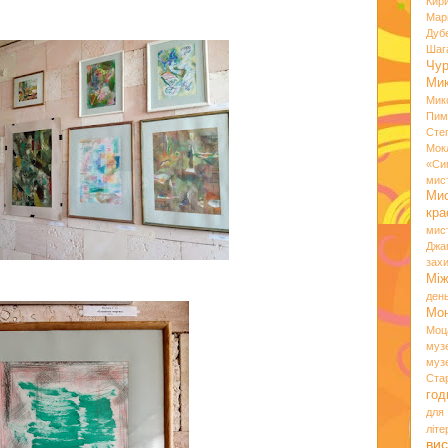
Кир
Мар
Дуб
Шаг
Чу
Мик
Мик
Пим
Сте
Мок
«Си
мис
Ми
кр
мис
Джа
зах
Мі
ден
Мо
Моц
муз
муз
Ста
год
для
літ
вис