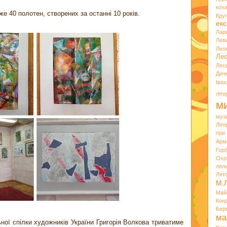
кох
е 40 полотен, створених за останні 10 років.
Кру
екс
Лар
Лев
Лео
Лео
Лес
Дич
Іва
літ
ми
муз
Літ
при
Арм
Горб
Охр
лял
Лят
М.
Май
Кон
Бер
ма
ої спілки художників України Григорія Волкова триватиме