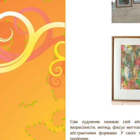
Сам художник називає свій абст
імпресіоністи, митець фіксує миттє
абстрактними формами. У своїх тв
проблеми.