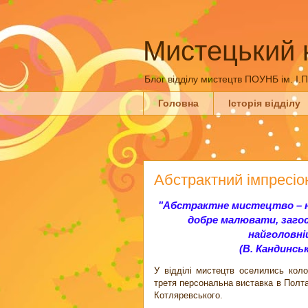
Мистецький 
Блог відділу мистецтв ПОУНБ ім. І.
Головна
Історія відділу
Абстрактний імпресіо
"Абстрактне мистецтво – на
добре малювати, загос
найголовні
(В. Кандинсь
У відділі мистецтв оселились кол
третя персональна виставка в Полтавс
Котляревського.