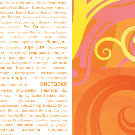
пка
Богодар Которович
Борис Гмиря
Борис
шиков
Босх
Бріджит Квінн
будинок Капніста
Бахарєва
Вадим Іщенко
Вадим Карпенко
дим Шульга
Валентина Сімійон
Валентина
Василь Ялосоветські
Валерій Маренич
Ван Гог
ерій Тесленко
Василь Зінкевич
иль Касіян
Василь Марочко
Василь Седляр
иль Семергей
Василь Сліпак
Василь
Великдень
иков
Василь Яровик
Вебер
вернісаж
икі Сорочинці
Верховинець
на
вечір пам’яті
Видатні
вечір гумору
таті культури та мистецтва
видатні
виставка
ожники
вирізування з паперу
вопису
Виставка картин
виставка-
трація
виставка-ім'я
Виставка-настрій
тавка-портрет
виставка-рекомендація
виставки
тавка-репродукція
вишивка
инанка
вишиванки
Від
ичності – до сучасності
відео
відео-
нісаж
відеоогляд
відеоперегляд
Віктор Бондар
опрезентація
війна
Віктор
егук
Вікторія Демченко
Вікторія Левченко
торія Пашуба
Вілл Ґомперц
Віра Варвянська
а Забора
Віра Мотчана
Віра Роїк
Віра Черняк
туальна виставка
віртуальна довідка
ртуальна екскурсія
віртуальна