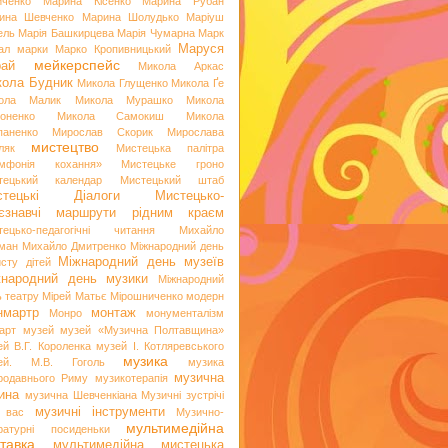
иченко
Марина Кісенко
Марина Рубан
ина Шевченко
Марина Шолудько
Маріуш
ель
Марія Башкирцева
Марія Чумарна
Марк
Маруся
ал
марки
Марко Кропивницький
мейкерспейс
рай
Микола Аркас
ола Будник
Микола Глущенко
Микола Ґе
ола Малик
Микола Мурашко
Микола
оненко
Микола Самокиш
Микола
паненко
Мирослав Скорик
Мирослава
мистецтво
ляк
Мистецька палітра
мфонія кохання»
Мистецьке гроно
тецький календар
Мистецький штаб
стецькі Діалоги
Мистецько-
аєзнавчі маршрути рідним краєм
тецько-педагогічні читання
Михайло
ман
Михайло Дмитренко
Міжнародний день
Міжнародний день музеїв
исту дітей
жнародний день музики
Міжнародний
ь театру
Мірей Матьє
Мірошниченко
модерн
нмартр
монтаж
Монро
монументалізм
арт
музей
музей «Музична Полтавщина»
ей В.Г. Короленка
музей І. Котляревського
музика
ей. М.В. Гоголь
музика
музична
родавнього Риму
музикотерапія
ина
музична Шевченкіана
Музичні зустрічі
музичні інструменти
 вас
Музично-
мультимедійна
ературні посиденьки
тавка
мультимедійна мистецька