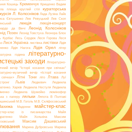
Кременчук
ання
Кошиць
Крищенко Вадим
кураторська
гла площа
круглий стіл
курсія
Л. Колєсніков
Лада Лузіна
Лайк
иса Євтушенко
Лев Ревуцький
Лев Скоп
лекція
лекція-концерт
инський
Леонід Колєсніков
нардо да Вінчі
нід Позен
Леонід Товстуха
Леонора Блох
ь Курбас
Лесь Сердюк
Леся Горова
Леся
Леся Українка
листівки
ко
листівка
Лідія
Лідія Орел
хненко
Лідія Нагога
літер
літературно-
ературна година
стецькі заходи
Літературно-
ичний вечір "Історії кохання при свічках"
ературно-музичний вечір «Історії кохання
Літні Тони
Лтава
 свічках»
літо
Луї
Львів
стронг
Людкевич
Людмила
атенко. Харків
Людмила Нестуля
Людмила
іменко
Людмила Шумейко
люмінофор
ляльки
ька з паперу
Ляпота В Полтаві
ошинський
М.В. Гоголь
М.В. Скліфосовський
майстер-клас
Лахижа
Мадонни
стер-клас із писанкарства
Майя
дратенко
Майя Холькіна
Максим
Максим Дашевський
езовський
лювання
Марина Дубровська
Марина