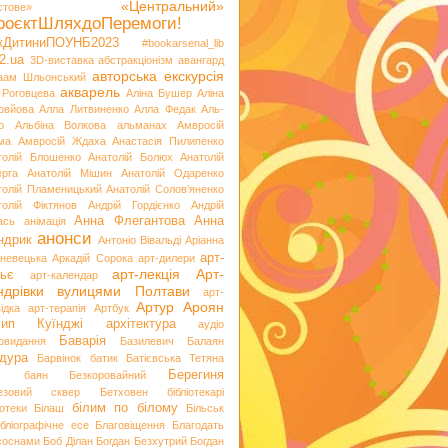
«Центральний»
стове»
роєктШляхдоПеремоги!
ікДитиниПОУНБ2023
#bookarsenal_lib
2.ua
3D-виставка
абстракціонізм
авангард
авторська екскурсія
аам Шльонський
акварель
 Роговцева
Аліна Бушер
Аліна
овйова
Алла Литвиненко
Алла Федак
Аль-
р
Альбіна Волкова
альманах
Амвросій
ма
Амвросій Ждаха
Анастасія Пилипенко
толій Блошенко
Анатолій Болюх
Анатолій
ерга
Анатолій Мішин
Анатолій Одаренко
толій Пламеницький
Анатолій Солов’яненко
толій Фіктянов
Андрій Гордієнко
Андрій
Анна Флегантова
Анна
ась
анімація
анонси
ндрик
Антоніо Вівальді
Аріанна
арт-
невецька
Аркадій Сорока
арт-дилери
арт-лекція
Арт-
ьє
арт-календар
ндрівки вулицями Полтави
арт-
Артур Ароян
ідка
арт-терапія
Артбук
хип Куїнджі
архітектура
аудіо
Баварія
іовидання
Базилевич
Балаян
дура
Барвінок
батик
Батієвська Тетяна
х
Берегиня
баян
Безкоровайний
езовий сквер
Бетховен
бібліотекарі
білим по білому
іотеки
Білаш
Більськ
ібліографічне есе
Благовіщення
Благодать
 соснами
Боб Ділан
Богдан Безхутрий
Богдан