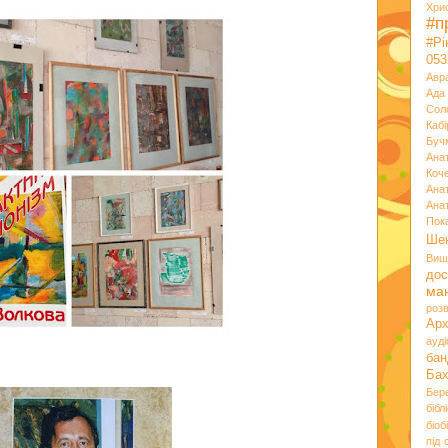
Хри
#п
#Р
053
Авр
Ада
Сол
Кабі
Буч
Ана
Коч
Ана
Ана
Пок
Ше
Виш
дос
ма
розв
Ар
ауд
бан
Ба
Бер
бібл
біоб
під