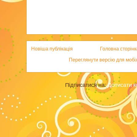
Новіша публікація
Головна сторінк
Переглянути версію для мобі
Підписатися на:
Дописати к