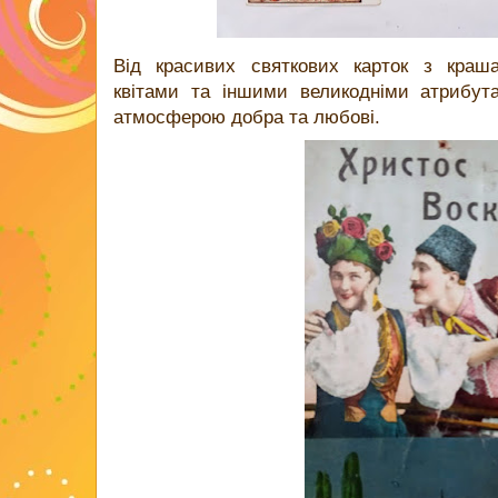
Від красивих святкових карток з краша
квітами та іншими великодніми атрибут
атмосферою добра та любові.