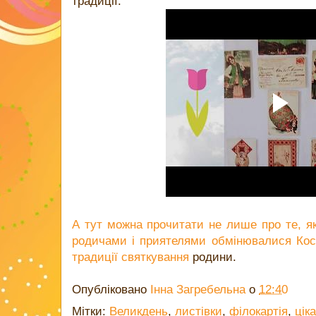
традиції.
А тут можна прочитати не лише про те, я
родичами і приятелями обмінювалися Косач
традиції святкування
родини.
Опубліковано
Інна Загребельна
о
12:40
Мітки:
Великдень
,
листівки
,
філокартія
,
цік