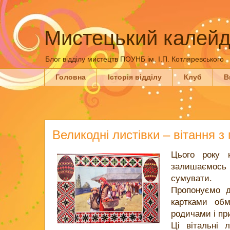
Мистецький калейд
Блог відділу мистецтв ПОУНБ ім. І.П. Котляревського
Головна
Історія відділу
Клуб
В
Великодні листівки – вітання з
Цього року 
залишаємось
сумувати.
Пропонуємо д
картками об
родичами і пр
Ці вітальні 