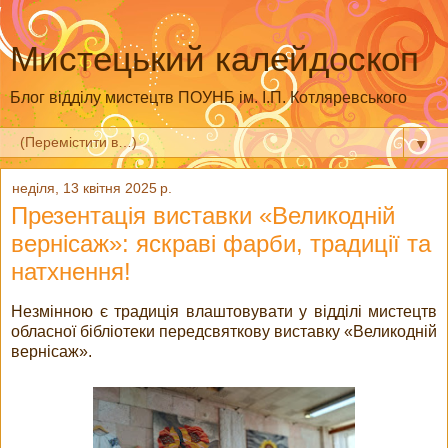
Мистецький калейдоскоп
Блог відділу мистецтв ПОУНБ ім. І.П. Котляревського
▼
неділя, 13 квітня 2025 р.
Презентація виставки «Великодній
вернісаж»: яскраві фарби, традиції та
натхнення!
Незмінною є традиція влаштовувати у відділі мистецтв
обласної бібліотеки передсвяткову виставку «Великодній
вернісаж».