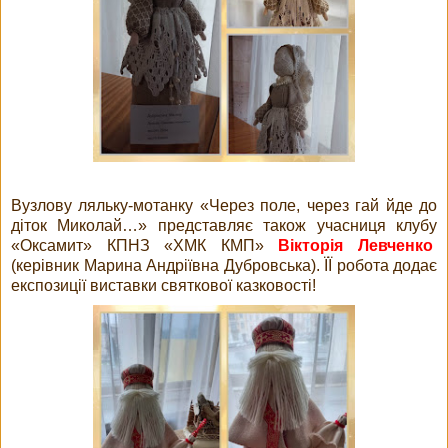
Вузлову ляльку-мотанку «Через поле, через гай йде до
діток Миколай…» представляє також учасниця клубу
«Оксамит» КПНЗ «ХМК КМП»
Вікторія Левченко
(керівник Марина Андріївна Дубровська). ЇЇ робота додає
експозиції виставки святкової казковості!