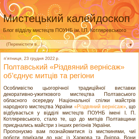
Мистецький калейдоскоп
Блог відділу мистецтв ПОУНБ ім. І.П. Котляревського
▼
пʼятниця, 23 грудня 2022 р.
Полтавський «Різдвяний вернісаж»
об’єднує митців та регіони
Особливістю цьогорічної традиційної виставки
декоративно-ужиткового мистецтва Полтавського
обласного осередку Національної спілки майстрів
народного мистецтва України
«Різдвяний вернісаж»
, що
відбувається у відділі мистецтв ПОУНБ імені І. П.
Котляревського, стало те, що до митців Полтавщини
приєднались майстри з інших регіонів України.
Пропонуємо вам познайомитися із мисткинями, чиї
роботи приїхали до нас із Харкова та Дніпра. Вони