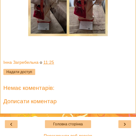
Інна Загребельна
о
11:25
Надати доступ
Немає коментарів:
Дописати коментар
‹
›
Головна сторінка
Переглянути веб-версію