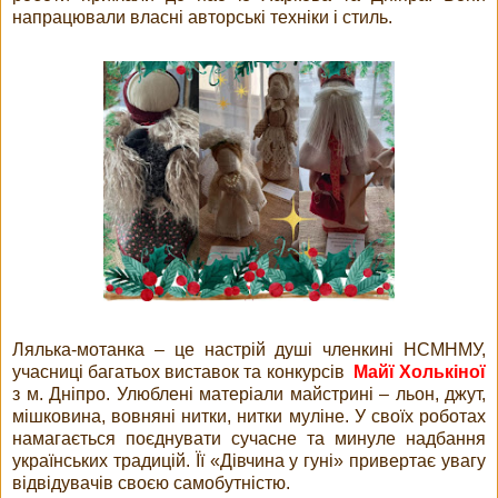
напрацювали власні авторські техніки і стиль.
Лялька-мотанка – це настрій душі членкині НСМНМУ,
учасниці багатьох виставок та конкурсів
Майї Холькіної
з м. Дніпро. Улюблені матеріали майстрині – льон, джут,
мішковина, вовняні нитки, нитки муліне. У своїх роботах
намагається поєднувати сучасне та минуле надбання
українських традицій. Її «Дівчина у гуні» привертає увагу
відвідувачів своєю самобутністю.