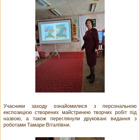
Учасники заходу ознайомилися з персональною
експозицією створених майстринею творчих робіт під
назвою, а також переглянули друковані видання з
роботами Тамари Віталіївни.