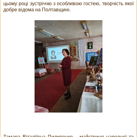
цьому році зустріччю з особливою гостею, творчість якої
добре відома на Полтавщині.
Тамара Віталіївна Пилипенко – майстриня народної та