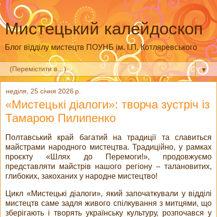
Мистецький калейдоскоп
Блог відділу мистецтв ПОУНБ ім. І.П. Котляревського
▼
неділя, 25 січня 2026 р.
«Мистецькі діалоги»: творча зустріч із
Тамарою Пилипенко
Полтавський край багатий на традиції та славиться
майстрами народного мистецтва. Традиційно, у рамках
проєкту «Шлях до Перемоги!», продовжуємо
представляти майстрів нашого регіону – талановитих,
глибоких, закоханих у народне мистецтво!
Цикл «Мистецькі діалоги», який започаткували у відділі
мистецтв саме задля живого спілкування з митцями, що
зберігають і творять українську культуру, розпочався у