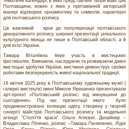
тематичні календарі, в яких представлені твори майстрів
Полтавщини, кожен з яких у притаманній авторській
манері відтворює орнаментику та символи, характерні
для полтавського розпису.
Це важливий крок до популяризації полтавського
декоративного розпису, широкої презентації унікального
культурного явища не лише в Полтавській області, а й
для всієї України.
Тамара Віталіївна бере участь в мистецьких
фестивалях. Вивчаючи, наслідуючи та розвиваючи давні
мистецькі здобутки України, мисткиня демонструє своїми
роботами безперервність живої національної традиції.
16 квітня 2025 року в Полтавському художньому музеї (
галереї мистецтв) імені Миколи Ярошенка презентували
арт-проєкт «Полтавський розпис: від минувшини до
сьогодення». Під час презентації якого було
продемонстровано колекцію одягу, створену у творчій
синергії майстрів Полтавського розпису та модельної
агенції "Століття краси" Ольги Агеєвої. Дизайнер –
Владислава Піпенко, розпис –Тамара Пилипенко, Лідія