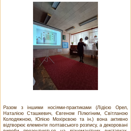
Разом з іншими носіями-практиками (Лідією Орел,
Наталією Сташкевич, Євгеном Пілюгіним, Світланою
Колодяжною, Юлією Мохірєвою та ін.) вона активно
відтворює елементи полтавського розпису, а декоровані
вироби презентуються на різноманітних виставках,