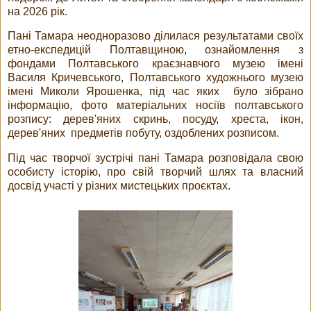
на 2026 рік.
Пані Тамара неодноразово ділилася результатами своїх
етно-експедицій Полтавщиною, ознайомлення з
фондами Полтавського краєзнавчого музею імені
Василя Кричевського, Полтавського художнього музею
імені Миколи Ярошенка, під час яких було зібрано
інформацію, фото матеріальних носіїв полтавського
розпису: дерев'яних скринь, посуду, хреста, ікон,
дерев'яних предметів побуту, оздоблених розписом.
Під час творчої зустрічі пані Тамара розповідала свою
особисту історію, про свій творчий шлях та власний
досвід участі у різних мистецьких проєктах.