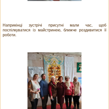
Наприкінці зустрічі присутні мали час, щоб
поспілкуватися із майстринею, ближче роздивитися її
роботи.