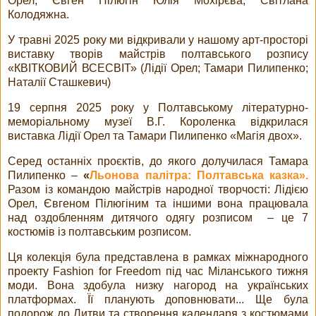
Орел, Євген Пілюгін Юлія Мохірєва, Світлана
Колодяжна.
У травні 2025 року ми відкривали у нашому арт-просторі
виставку творів майстрів полтавського розпису
«КВІТКОВИЙ ВСЕСВІТ» (Лідії Орел; Тамари Пилипенко;
Наталії Сташкевич)
19 серпня 2025 року у Полтавському літературно-
меморіальному музеї В.Г. Короленка відкрилася
виставка Лідії Орел та Тамари Пилипенко «Магія двох».
Серед останніх проєктів, до якого долучилася Тамара
Пилипенко –
«
Льонова палітра: Полтавська казка».
Разом із командою майстрів народної творчості: Лідією
Орел, Євгеном Пілюгіним та іншими вона працювала
над оздобленням дитячого одягу розписом – це 7
костюмів із полтавським розписом.
Ця колекція була представлена в рамках міжнародного
проекту Fashion for Freedom під час Міланського тижня
моди. Вона здобула низку нагород на українських
платформах. Її планують доповнювати... Ще була
подорож до Литви та створення календаря з костюмами