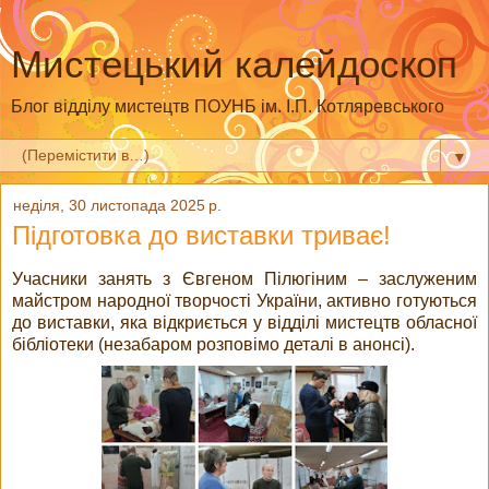
Мистецький калейдоскоп
Блог відділу мистецтв ПОУНБ ім. І.П. Котляревського
▼
неділя, 30 листопада 2025 р.
Підготовка до виставки триває!
Учасники занять з Євгеном Пілюгіним – заслуженим
майстром народної творчості України, активно готуються
до виставки, яка відкриється у відділі мистецтв обласної
бібліотеки (незабаром розповімо деталі в анонсі).