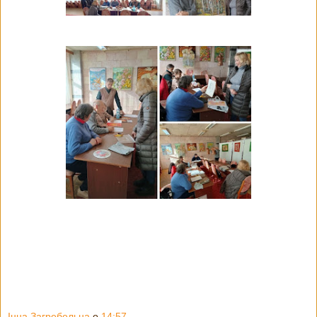
Інна Загребельна
о
14:57