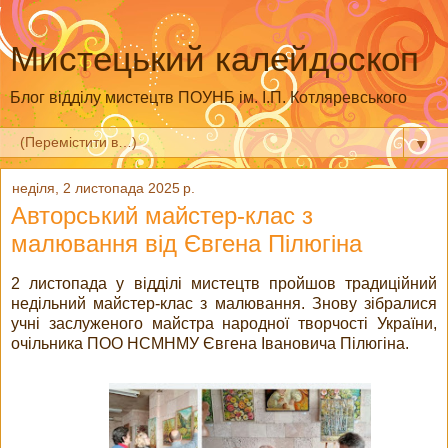
Мистецький калейдоскоп
Блог відділу мистецтв ПОУНБ ім. І.П. Котляревського
▼
неділя, 2 листопада 2025 р.
Авторський майстер-клас з
малювання від Євгена Пілюгіна
2 листопада у відділі мистецтв пройшов традиційний
недільний майстер-клас з малювання. Знову зібралися
учні заслуженого майстра народної творчості України,
очільника ПОО НСМНМУ Євгена Івановича Пілюгіна.