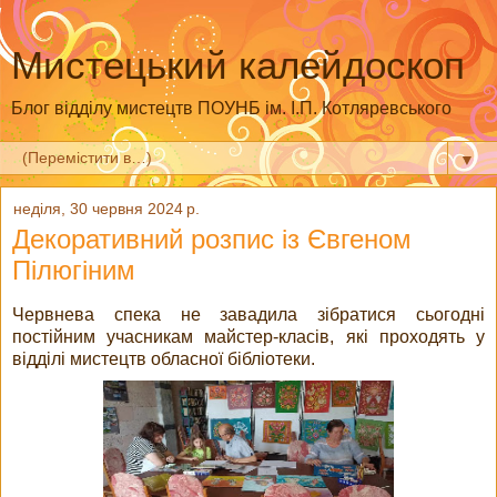
Мистецький калейдоскоп
Блог відділу мистецтв ПОУНБ ім. І.П. Котляревського
▼
неділя, 30 червня 2024 р.
Декоративний розпис із Євгеном
Пілюгіним
Червнева спека не завадила зібратися сьогодні
постійним учасникам майстер-класів, які проходять у
відділі мистецтв обласної бібліотеки.