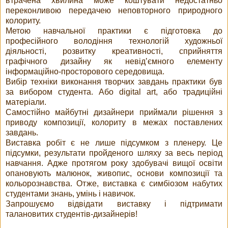
втрачена хвилина може коштувати недостатньо
переконливою передачею неповторного природного
колориту.
Метою навчальної практики є підготовка до
професійного володіння технологій художньої
діяльності, розвитку креативності, сприйняття
графічного дизайну як невідʼємного елементу
інформаційно-просторового середовища.
Вибір техніки виконання творчих завдань практики був
за вибором студента. Або digital art, або традиційні
матеріали.
Самостійно майбутні дизайнери приймали рішення з
приводу композиції, колориту в межах поставлених
завдань.
Виставка робіт є не лише підсумком з пленеру. Це
підсумки, результати пройденого шляху за весь період
навчання. Адже протягом року здобувачі вищої освіти
опановують малюнок, живопис, основи композиції та
кольорознавства. Отже, виставка є симбіозом набутих
студентами знань, умінь і навичок.
Запрошуємо відвідати виставку і підтримати
талановитих студентів-дизайнерів!