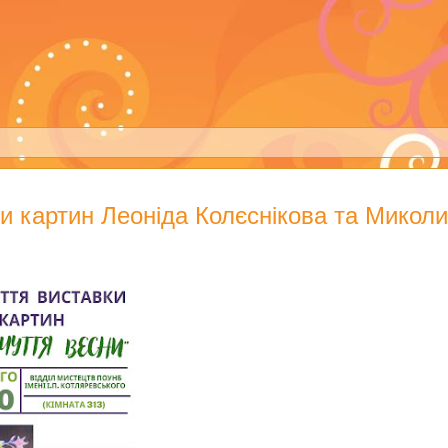
и картин Леоніда Колєснікова та Миколи