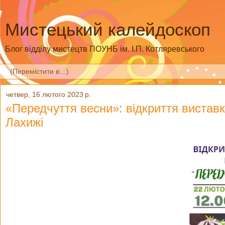
Мистецький калейдоскоп
Блог відділу мистецтв ПОУНБ ім. І.П. Котляревського
четвер, 16 лютого 2023 р.
«Передчуття весни»: відкриття виставк
Лахижі