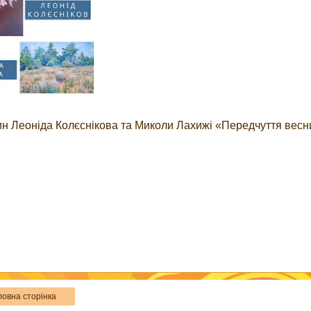
ртин Леоніда Колєснікова та Миколи Лахижі «Передчуття весн
ловна сторінка