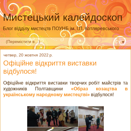
Мистецький калейдоскоп
Блог відділу мистецтв ПОУНБ ім. І.П. Котляревського
▼
четвер, 20 жовтня 2022 р.
Офіційне відкриття виставки
відбулося!
Офіційне відкриття виставки творчих робіт майстрів та
художників Полтавщини
«Образ козацтва в
українському народному мистецтві»
відбулося!