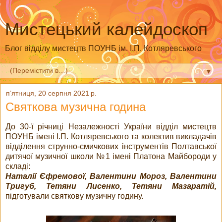
Мистецький калейдоскоп
Блог відділу мистецтв ПОУНБ ім. І.П. Котляревського
▼
пʼятниця, 20 серпня 2021 р.
Святкова музична година
До 30-ї річниці Незалежності України відділ мистецтв
ПОУНБ імені І.П. Котляревського та колектив викладачів
відділення струнно-смичкових інструментів Полтавської
дитячої музичної школи №1 імені Платона Майбороди у
складі:
Наталії Єфремової, Валентини Мороз, Валентини
Тригуб, Тетяни Лисенко, Тетяни Мазаратій,
підготували святкову музичну годину.