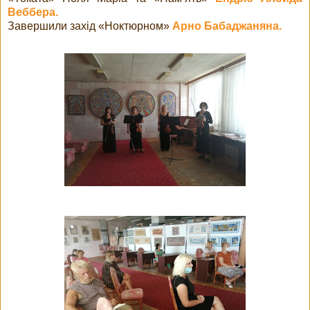
Веббера.
Завершили захід «Ноктюрном»
Арно Бабаджаняна.