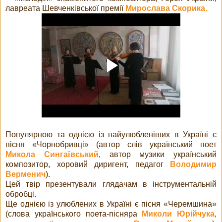
лавреата Шевченківської премії
Мирослава Скорика.
Популярною та однією із найулюбленіших в Україні є
пісня «Чорнобривці» (автор слів український поет
Микола Сингаївський
, автор музики український
композитор, хоровий диригент, педагог
Володимир
Верменич
).
Цей твір презентували глядачам в інструментальній
обробці.
Ще однією із улюблених в Україні є пісня «Черемшина»
(слова українського поета-пісняра
Миколи Юрійчука
,