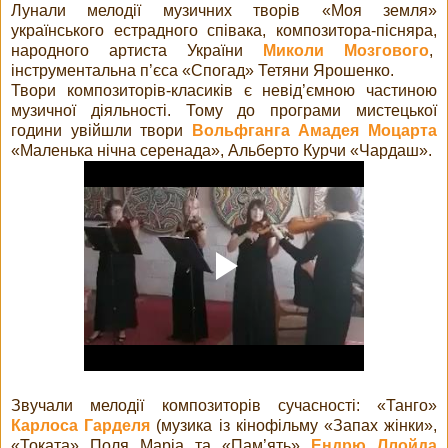
Лунали мелодії музичних творів «Моя земля»
українського естрадного співака, композитора-пісняра,
народного артиста України
Миколи Мозгового
,
інструментальна п’єса «Спогад» Тетяни Ярошенко.
Твори композиторів-класиків є невід’ємною частиною
музичної діяльності. Тому до програми мистецької
години увійшли твори
Вольфганга Амадея Моцарта
«Маленька нічна серенада», Альберто Курчи «Чардаш».
Звучали мелодії композиторів сучасності: «Танго»
Карлоса Гарделя
(музика із кінофільму «Запах жінки»,
«Токата» Поля Маріа та «Пам’ять»
Ендрю Ллойда