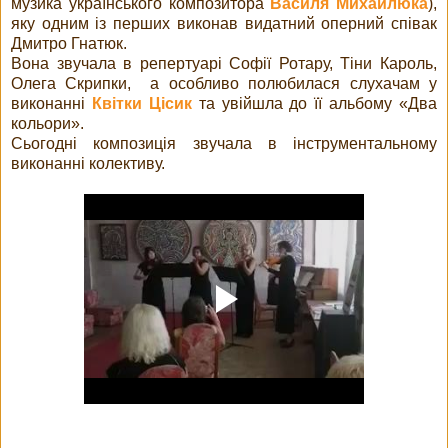
музика українського композитора
Василя Михайлюка
),
яку одним із перших виконав видатний оперний співак
Дмитро Гнатюк.
Вона звучала в репертуарі Софії Ротару, Тіни Кароль,
Олега Скрипки, а особливо полюбилася слухачам у
виконанні
Квітки Цісик
та увійшла до її альбому «Два
кольори».
Сьогодні композиція звучала в інструментальному
виконанні колективу.