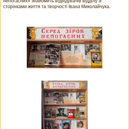
непогасних» знайомить відвідувачів відділу зі
сторінками життя та творчості Івана Миколайчука.