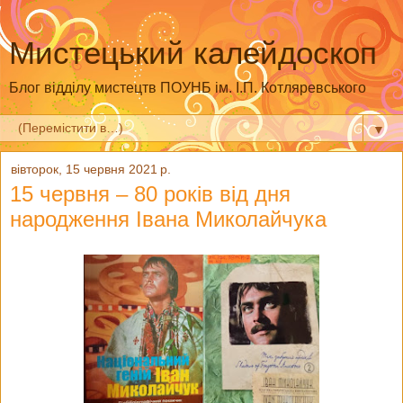
Мистецький калейдоскоп
Блог відділу мистецтв ПОУНБ ім. І.П. Котляревського
▼
вівторок, 15 червня 2021 р.
15 червня – 80 років від дня
народження Івана Миколайчука