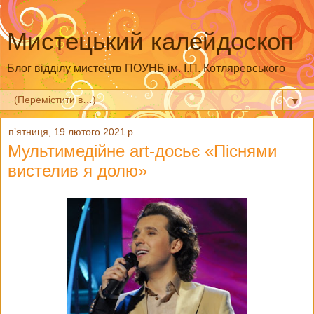
Мистецький калейдоскоп
Блог відділу мистецтв ПОУНБ ім. І.П. Котляревського
▼
пʼятниця, 19 лютого 2021 р.
Мультимедійне art-досьє «Піснями
вистелив я долю»