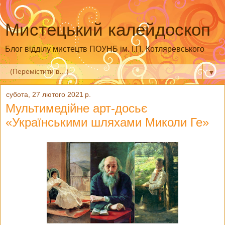
Мистецький калейдоскоп
Блог відділу мистецтв ПОУНБ ім. І.П. Котляревського
▼
субота, 27 лютого 2021 р.
Мультимедійне арт-досьє
«Українськими шляхами Миколи Ге»