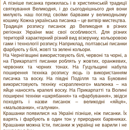
А пізніше писанка прижилась і в християнській традиції
святкування Великодня, і до сьогоднішнього дня вони
милують наш погляд своїми барвами у великодньому
кошику. Кожна українська писанка – це витвір мистецтва.
Традиція розпису писанок до Великодня в різних
регіонах України має свої особливості. Для різних
територій характерний різний вид візерунку, кольоровою
гами і технології розпису. Наприклад, полтавські писанки
фарбують у білі, жовті та зелені кольори.
На Чернігівщині використовують білі, червоні та чорні, а
на Прикарпатті писанки роблять у жовтих, оранжевих,
червоних та чорних тонах. На Гуцульщині набула
поширення техніка розпису яєць із використанням
писачка та воску. На півдні Поділля та на Буковині
використовують техніку «скрапленого» малюнка – на
яйце наносять крапелі воску. На Прикарпатті та Волині
поширені техніки «шкрябання» та «фарбування», звідси
походять і назви писанок – великодні «яйця»,
«мальованки», «галунки».
Крашанки появилися на Україні пізніше, ніж писанки. Їх
варять і фарбують в один тон у природних барвниках.
Крашанки можна їсти, писанки ж українці не варили і не