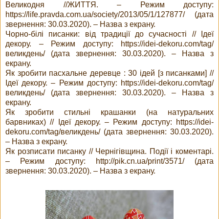
Великодня //ЖИТТЯ. – Режим доступу:
https://life.pravda.com.ua/society/2013/05/1/127877/ (дата
звернення: 30.03.2020). – Назва з екрану.
Чорно-білі писанки: від традиції до сучасності // Ідеї
декору. – Режим доступу: https://idei-dekoru.com/tag/
великдень/ (дата звернення: 30.03.2020). – Назва з
екрану.
Як зробити пасхальне деревце : 30 ідей [з писанками] //
Ідеї декору. – Режим доступу: https://idei-dekoru.com/tag/
великдень/ (дата звернення: 30.03.2020). – Назва з
екрану.
Як зробити стильні крашанки (на натуральних
барвниках) // Ідеї декору. – Режим доступу: https://idei-
dekoru.com/tag/великдень/ (дата звернення: 30.03.2020).
– Назва з екрану.
Як розписати писанку // Чернігівщина. Події і коментарі.
– Режим доступу: http://pik.cn.ua/print/3571/ (дата
звернення: 30.03.2020). – Назва з екрану.