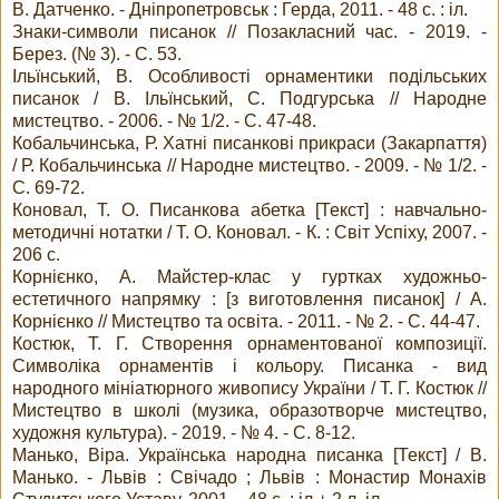
В. Датченко. - Дніпропетровськ : Герда, 2011. - 48 с. : іл.
Знаки-символи писанок // Позакласний час. - 2019. -
Берез. (№ 3). - С. 53.
Ільїнський, В. Особливості орнаментики подільських
писанок / В. Ільїнський, С. Подгурська // Народне
мистецтво. - 2006. - № 1/2. - С. 47-48.
Кобальчинська, Р. Хатні писанкові прикраси (Закарпаття)
/ Р. Кобальчинська // Народне мистецтво. - 2009. - № 1/2. -
С. 69-72.
Коновал, Т. О. Писанкова абетка [Текст] : навчально-
методичні нотатки / Т. О. Коновал. - К. : Світ Успіху, 2007. -
206 с.
Корнієнко, А. Майстер-клас у гуртках художньо-
естетичного напрямку : [з виготовлення писанок] / А.
Корнієнко // Мистецтво та освіта. - 2011. - № 2. - С. 44-47.
Костюк, Т. Г. Створення орнаментованої композиції.
Символіка орнаментів і кольору. Писанка - вид
народного мініатюрного живопису України / Т. Г. Костюк //
Мистецтво в школі (музика, образотворче мистецтво,
художня культура). - 2019. - № 4. - С. 8-12.
Манько, Віра. Українська народна писанка [Текст] / В.
Манько. - Львів : Свічадо ; Львів : Монастир Монахів