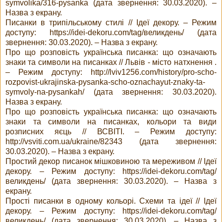
symvolika/316-pysanka (дата звернення: 30.03.2020). –
Назва з екрану.
Писанки в трипільському стилі // Ідеї декору. – Режим
доступу: https://idei-dekoru.com/tag/великдень/ (дата
звернення: 30.03.2020). – Назва з екрану.
Про що розповість українська писанка: що означають
знаки та символи на писанках // Львів - місто натхнення .
– Режим доступу: http://lviv1256.com/history/pro-scho-
rozpovist-ukrajinska-pysanka-scho-oznachayut-znaky-ta-
symvoly-na-pysankah/ (дата звернення: 30.03.2020).
Назва з екрану.
Про що розповість українська писанка: що означають
знаки та символи на писанках, кольори та види
розписних яєць // ВСВІТІ. – Режим доступу:
http://vsviti.com.ua/ukraine/82343 (дата звернення:
30.03.2020). – Назва з екрану.
Простий декор писанок мішковиною та мереживом // Ідеї
декору. – Режим доступу: https://idei-dekoru.com/tag/
великдень/ (дата звернення: 30.03.2020). – Назва з
екрану.
Прості писанки в одному кольорі. Схеми та ідеї // Ідеї
декору. – Режим доступу: https://idei-dekoru.com/tag/
великдень/ (дата звернення: 30.03.2020). – Назва з