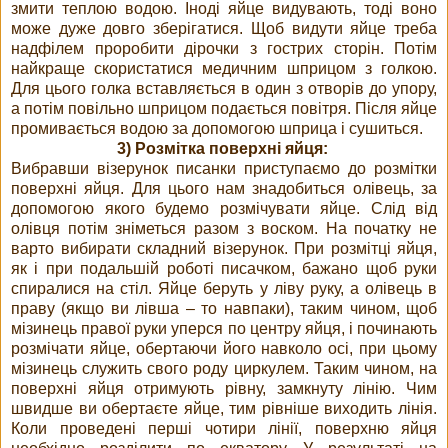
змити теплою водою. Іноді яйце видувають, тоді воно
може дуже довго зберігатися. Щоб видути яйце треба
надфілем проробити дірочки з гострих сторін. Потім
найкраще скористатися медичним шприцом з голкою.
Для цього голка вставляється в один з отворів до упору,
а потім повільно шприцом подається повітря. Після яйце
промивається водою за допомогою шприца і сушиться.
3) Розмітка поверхні яйця:
Вибравши візерунок писанки приступаємо до розмітки
поверхні яйця. Для цього нам знадобиться олівець, за
допомогою якого будемо розмічувати яйце. Слід від
олівця потім зніметься разом з воском. На початку не
варто вибирати складний візерунок. При розмітці яйця,
як і при подальшій роботі писачком, бажано щоб руки
спиралися на стіл. Яйце беруть у ліву руку, а олівець в
праву (якщо ви лівша – то навпаки), таким чином, щоб
мізинець правої руки уперся по центру яйця, і починають
розмічати яйце, обертаючи його навколо осі, при цьому
мізинець служить свого роду циркулем. Таким чином, на
поверхні яйця отримують рівну, замкнуту лінію. Чим
швидше ви обертаєте яйце, тим рівніше виходить лінія.
Коли проведені перші чотири лінії, поверхню яйця