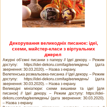
Декорування великодніх писанок: ідеї,
схеми, майстер-класи з віртуальних
джере
л
Ажурні об’ємні писанки з паперу // Ідеї декору. – Режим
доступу: https://idei-dekoru.com/tag/великдень/ (дата
звернення: 30.03.2020). – Назва з екрану.
Велетенська розмальовка-писанка // Ідеї декору. – Режим
доступу: https://idei-dekoru.com/tag/великдень/ (дата
звернення: 30.03.2020). – Назва з екрану.
Великодні мініатюри: схеми вишивки та ідеї [для
писанок] // Ідеї декору. – Режим доступу: https://idei-
dekoru.com/tag/великдень/ (дата звернення: 30.03.2020).
– Назва з екрану.