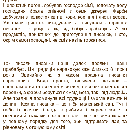
Непочатий вогонь добував господар сім'ї, непочату воду
господиня брала опівночі з семи джерел. Фарби
добували з пелюсток квітів, кори, коріння і листя дерев.
Узор майстрині не вигадували, а списували з торішніх
писанок - з року в рік, від бабусь-прабабусь. А до
предметів, причетних до приготування писанок, ніхто,
окрім самої господині, не смів навіть торкатися.
Так писали писанки наші далекі предкині, наші
прабабусі. Ця традиція нараховує вже близько 8 тисяч
років. Звичайно ж, з часом правила писання
спростилися. Вода проста, кип'ячена, писанок –
спеціально виготовлений у вигляді невеликої металевої
воронки, а фарби беруться як «від Бога, так і від людей».
Але традиція проминула всі труднощі і змогла вижити й
донині. Кожна писанка – це ніби маленький світ. Тут і
небо із зорями, і вода з рибами, і дерево життя з
оленями й птахами, і засіяне поле – усе це вималюване
у певному порядку для того, аби підтримати лад та
рівновагу в оточуючому світі.