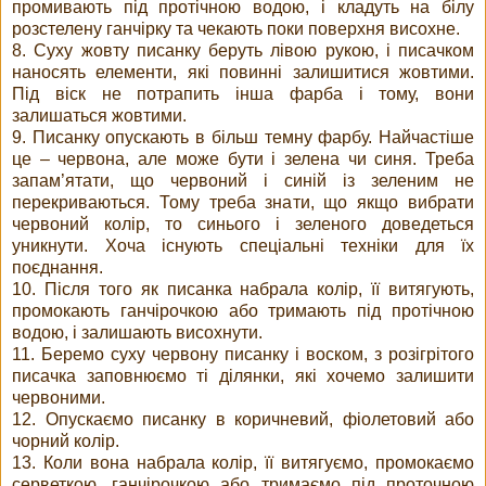
промивають під протічною водою, і кладуть на білу
розстелену ганчірку та чекають поки поверхня висохне.
8. Суху жовту писанку беруть лівою рукою, і писачком
наносять елементи, які повинні залишитися жовтими.
Під віск не потрапить інша фарба і тому, вони
залишаться жовтими.
9. Писанку опускають в більш темну фарбу. Найчастіше
це – червона, але може бути і зелена чи синя. Треба
запам’ятати, що червоний і синій із зеленим не
перекриваються. Тому треба знати, що якщо вибрати
червоний колір, то синього і зеленого доведеться
уникнути. Хоча існують спеціальні техніки для їх
поєднання.
10. Після того як писанка набрала колір, її витягують,
промокають ганчірочкою або тримають під протічною
водою, і залишають висохнути.
11. Беремо суху червону писанку і воском, з розігрітого
писачка заповнюємо ті ділянки, які хочемо залишити
червоними.
12. Опускаємо писанку в коричневий, фіолетовий або
чорний колір.
13. Коли вона набрала колір, її витягуємо, промокаємо
серветкою, ганчірочкою або тримаємо під проточною