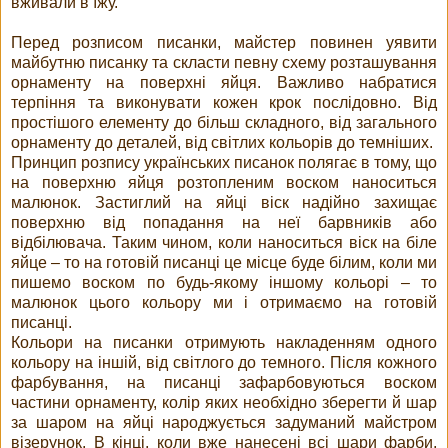
вживали в їжу.
Перед розписом писанки, майстер повинен уявити
майбутню писанку та скласти певну схему розташування
орнаменту на поверхні яйця. Важливо набратися
терпіння та виконувати кожен крок послідовно. Від
простішого елементу до більш складного, від загального
орнаменту до деталей, від світлих кольорів до темніших.
Принцип розпису українських писанок полягає в тому, що
на поверхню яйця розтопленим воском наноситься
малюнок. Застиглий на яйці віск надійно захищає
поверхню від попадання на неї барвників або
відбілювача. Таким чином, коли наноситься віск на біле
яйце – то на готовій писанці це місце буде білим, коли ми
пишемо воском по будь-якому іншому кольорі – то
малюнок цього кольору ми і отримаємо на готовій
писанці.
Кольори на писанки отримують накладенням одного
кольору на іншій, від світлого до темного. Після кожного
фарбування, на писанці зафарбовуються воском
частини орнаменту, колір яких необхідно зберегти й шар
за шаром на яйці народжується задуманий майстром
візерунок. В кінці, коли вже нанесені всі шари фарби,