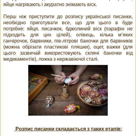
яйце нагрівають і акуратно знімають віск.
Перш ніж приступити до розпису української писанки,
необхідно приготувати все, що для цього в буде
потрібне: яйця, писачкок, бджолиний віск (парафін не
підходить для цих цілей), олівець, кілька м’яких
ганчірочок, барвники, пів-літрові баночки для барвників
(можна обрізати пластикові пляшки), оцет, важки (для
цього зазвичай використовують скляні баночки від
медикаментів), ложка з нержавіючої сталі.
Розпис писанки складається з таких етапів: