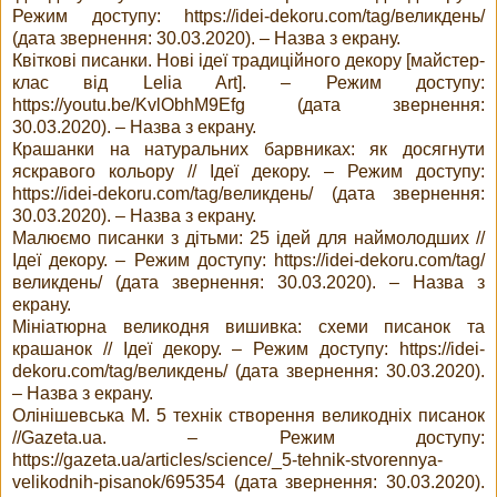
Режим доступу: https://idei-dekoru.com/tag/великдень/
(дата звернення: 30.03.2020). – Назва з екрану.
Квіткові писанки. Нові ідеї традиційного декору [майстер-
клас від Lelia Art]. – Режим доступу:
https://youtu.be/KvlObhM9Efg (дата звернення:
30.03.2020). – Назва з екрану.
Крашанки на натуральних барвниках: як досягнути
яскравого кольору // Ідеї декору. – Режим доступу:
https://idei-dekoru.com/tag/великдень/ (дата звернення:
30.03.2020). – Назва з екрану.
Малюємо писанки з дітьми: 25 ідей для наймолодших //
Ідеї декору. – Режим доступу: https://idei-dekoru.com/tag/
великдень/ (дата звернення: 30.03.2020). – Назва з
екрану.
Мініатюрна великодня вишивка: схеми писанок та
крашанок // Ідеї декору. – Режим доступу: https://idei-
dekoru.com/tag/великдень/ (дата звернення: 30.03.2020).
– Назва з екрану.
Олінішевська М. 5 технік створення великодніх писанок
//Gazeta.ua. – Режим доступу:
https://gazeta.ua/articles/science/_5-tehnik-stvorennya-
velikodnih-pisanok/695354 (дата звернення: 30.03.2020).