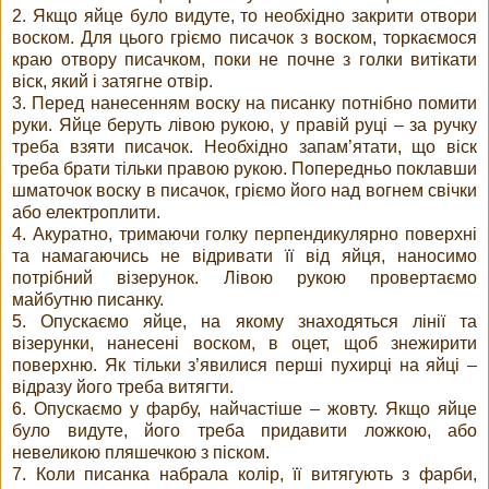
2. Якщо яйце було видуте, то необхідно закрити отвори
воском. Для цього гріємо писачок з воском, торкаємося
краю отвору писачком, поки не почне з голки витікати
віск, який і затягне отвір.
3. Перед нанесенням воску на писанку потнібно помити
руки. Яйце беруть лівою рукою, у правій руці – за ручку
треба взяти писачок. Необхідно запам’ятати, що віск
треба брати тільки правою рукою. Попередньо поклавши
шматочок воску в писачок, гріємо його над вогнем свічки
або електроплити.
4. Акуратно, тримаючи голку перпендикулярно поверхні
та намагаючись не відривати її від яйця, наносимо
потрібний візерунок. Лівою рукою провертаємо
майбутню писанку.
5. Опускаємо яйце, на якому знаходяться лінії та
візерунки, нанесені воском, в оцет, щоб знежирити
поверхню. Як тільки з’явилися перші пухирці на яйці –
відразу його треба витягти.
6. Опускаємо у фарбу, найчастіше – жовту. Якщо яйце
було видуте, його треба придавити ложкою, або
невеликою пляшечкою з піском.
7. Коли писанка набрала колір, її витягують з фарби,