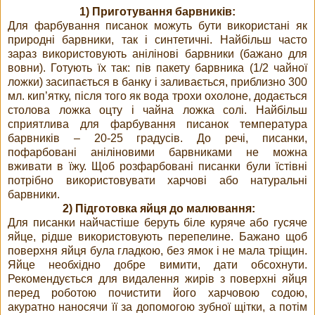
1) Приготування барвників:
Для фарбування писанок можуть бути використані як
природні барвники, так і синтетичні. Найбільш часто
зараз використовують анілінові барвники (бажано для
вовни). Готують їх так: пів пакету барвника (1/2 чайної
ложки) засипається в банку і заливається, приблизно 300
мл. кип’ятку, після того як вода трохи охолоне, додається
столова ложка оцту і чайна ложка солі. Найбільш
сприятлива для фарбування писанок температура
барвників – 20-25 градусів. До речі, писанки,
пофарбовані аніліновими барвниками не можна
вживати в їжу. Щоб розфарбовані писанки були їстівні
потрібно використовувати харчові або натуральні
барвники.
2) Підготовка яйця до малювання:
Для писанки найчастіше беруть біле куряче або гусяче
яйце, рідше використовують перепелине. Бажано щоб
поверхня яйця була гладкою, без ямок і не мала тріщин.
Яйце необхідно добре вимити, дати обсохнути.
Рекомендується для видалення жирів з поверхні яйця
перед роботою почистити його харчовою содою,
акуратно наносячи її за допомогою зубної щітки, а потім