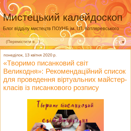
Мистецький калейдоскоп
Блог відділу мистецтв ПОУНБ ім. І.П. Котляревського
▼
понеділок, 13 квітня 2020 р.
«Творимо писанковий світ
Великодня»: Рекомендаційний список
для проведення віртуальних майстер-
класів із писанкового розпису