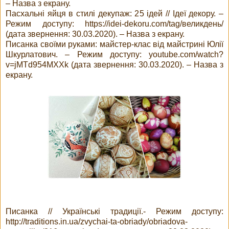
– Назва з екрану.
Пасхальні яйця в стилі декупаж: 25 ідей // Ідеї декору. –
Режим доступу: https://idei-dekoru.com/tag/великдень/
(дата звернення: 30.03.2020). – Назва з екрану.
Писанка своїми руками: майстер-клас від майстрині Юлії
Шкурлатович. – Режим доступу: youtube.com/watch?
v=jMTd954MXXk (дата звернення: 30.03.2020). – Назва з
екрану.
Писанка // Українські традиції.- Режим доступу:
http://traditions.in.ua/zvychai-ta-obriady/obriadova-