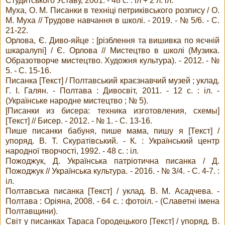
Студитського Уставу, 2001. - 48 с. : іл + 2 л. іл.
Муха, О. М. Писанки в техніці петриківського розпису / О.
М. Муха // Трудове навчання в школі. - 2019. - № 5/6. - С.
21-22.
Орлова, Є. Диво-яйце : [різблення та вишивка по яєчній
шкаралупі] / Є. Орлова // Мистецтво в школі (Музика.
Образотворче мистецтво. Художня культура). - 2012. - №
5. - С. 15-16.
Писанка [Текст] / Полтавський краєзнавчий музей ; уклад.
Г. І. Галян. - Полтава : Дивосвіт, 2011. - 12 с. : іл. -
(Українське народне мистецтво ; № 5).
[Писанки из бисера: техника изготовления, схемы]
[Текст] // Бисер. - 2012. - № 1. - С. 13-16.
Пише писанки бабуня, пише мама, пишу я [Текст] /
упоряд. В. Т. Скуратівський. - К. : Український центр
народної творчості, 1992. - 48 с. : іл.
Пожоджук, Д. Українська патріотична писанка / Д.
Пожоджук // Українська культура. - 2016. - № 3/4. - С. 4-7. :
іл.
Полтавська писанка [Текст] / уклад. В. М. Асадчева. -
Полтава : Оріяна, 2008. - 64 с. : фотоіл. - (Славетні імена
Полтавщини).
Світ у писанках Тараса Городецького [Текст] / упоряд. В.