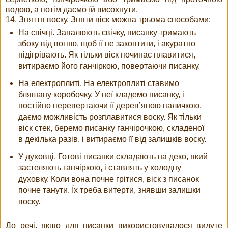
водою, а потім даємо їй висохнути.
14. Зняття воску. Зняти віск можна трьома способами:
На свічці. Запалюють свічку, писанку тримають
збоку від вогню, щоб її не закоптити, і акуратно
підігрівають. Як тільки віск починає плавитися,
витираємо його ганчіркою, повертаючи писанку.
На електроплиті. На електроплиті ставимо
бляшану коробочку. У неї кладемо писанку, і
постійно перевертаючи її дерев’яною паличкою,
даємо можливість розплавитися воску. Як тільки
віск стек, беремо писанку ганчірочкою, складеної
в декілька разів, і витираємо її від залишків воску.
У духовці. Готові писанки складають на деко, який
застеляють ганчіркою, і ставлять у холодну
духовку. Коли вона почне грітися, віск з писанок
почне танути. Їх треба витерти, знявши залишки
воску.
До речі, якщо для писанки використовувалося видуте