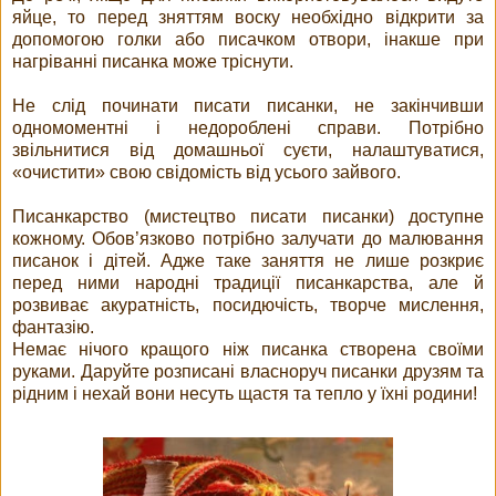
яйце, то перед зняттям воску необхідно відкрити за
допомогою голки або писачком отвори, інакше при
нагріванні писанка може тріснути.
Не слід починати писати писанки, не закінчивши
одномоментні і недороблені справи. Потрібно
звільнитися від домашньої суєти, налаштуватися,
«очистити» свою свідомість від усього зайвого.
Писанкарство (мистецтво писати писанки) доступне
кожному. Обов’язково потрібно залучати до малювання
писанок і дітей. Адже таке заняття не лише розкриє
перед ними народні традиції писанкарства, але й
розвиває акуратність, посидючість, творче мислення,
фантазію.
Немає нічого кращого ніж писанка створена своїми
руками. Даруйте розписані власноруч писанки друзям та
рідним і нехай вони несуть щастя та тепло у їхні родини!