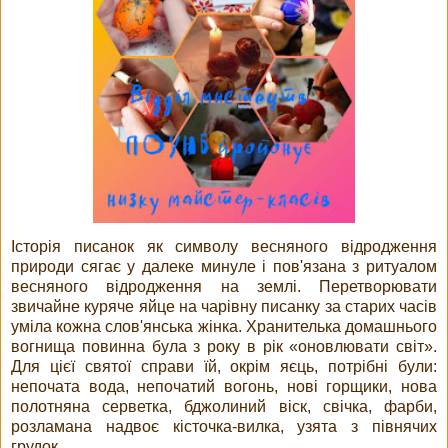
Історія писанок як символу весняного відродження
природи сягає у далеке минуле і пов'язана з ритуалом
весняного відродження на землі. Перетворювати
звичайне куряче яйце на чарівну писанку за старих часів
уміла кожна слов'янська жінка. Хранителька домашнього
вогнища повинна була з року в рік «оновлювати світ».
Для цієї святої справи їй, окрім яєць, потрібні були:
непочата вода, непочатий вогонь, нові горщики, нова
полотняна серветка, бджолиний віск, свічка, фарби,
розламана надвоє кісточка-вилка, узята з півнячих
грудок.