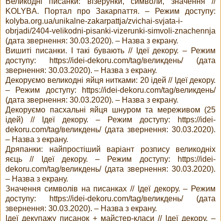
Великодні писанки: візерунки, символи, значення //
KOLYBA. Портал про Закарпаття. – Режим доступу:
kolyba.org.ua/unikalne-zakarpattja/zvichai-svjata-i-
obrjadi/2404-velikodni-pisanki-vizerunki-simvoli-znachennja
(дата звернення: 30.03.2020). – Назва з екрану.
Вишиті писанки. І такі бувають // Ідеї декору. – Режим
доступу: https://idei-dekoru.com/tag/великдень/ (дата
звернення: 30.03.2020). – Назва з екрану.
Декоруємо великодні яйця нитками: 20 ідей // Ідеї декору.
– Режим доступу: https://idei-dekoru.com/tag/великдень/
(дата звернення: 30.03.2020). – Назва з екрану.
Декоруємо пасхальні яйця шнуром та мереживом (25
ідей) // Ідеї декору. – Режим доступу: https://idei-
dekoru.com/tag/великдень/ (дата звернення: 30.03.2020).
– Назва з екрану.
Дряпанки: найпростіший варіант розпису великодніх
яєць // Ідеї декору. – Режим доступу: https://idei-
dekoru.com/tag/великдень/ (дата звернення: 30.03.2020).
– Назва з екрану.
Значення символів на писанках // Ідеї декору. – Режим
доступу: https://idei-dekoru.com/tag/великдень/ (дата
звернення: 30.03.2020). – Назва з екрану.
Ідеї декупажу писанок + майстер-класи // Ідеї декору. –