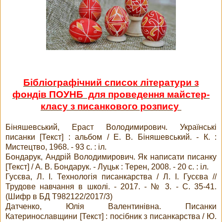
Бібліографічний список літератури з
фондів ПОУНБ для проведення майстер-
класу з писанкового розпису
Біняшевський, Ераст Володимирович. Українські
писанки [Текст] : альбом / Е. В. Біняшевський. - К. :
Мистецтво, 1968. - 93 с. : іл.
Бондарук, Андрій Володимирович. Як написати писанку
[Текст] / А. В. Бондарук. - Луцьк : Терен, 2008. - 20 с. : іл.
Гусєва, Л. І. Технологія писанкарства / Л. І. Гусєва //
Трудове навчання в школі. - 2017. - № 3. - С. 35-41.
(Шифр в БД Т982122/2017/3)
Датченко, Юлія Валентинівна. Писанки
Катеринославщини [Текст] : посібник з писанкарства / Ю.