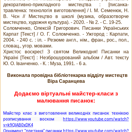
декоративно-прикладного мистецтва : [писанка-
травленка: технологія виготовлення] / І. М. Семенюк, Н.
В. Чєн // Мистецтво в школі (музика, образотворче
мистецтво, художня культура). - 2020. - № 2. - С. 19-25.
Соломченко, Олексій Григорович. Писанки Українських
Карпат [Текст] / О. Г. Соломченко. - Ужгород : Карпати,
2004. - 240 с. : іл. - Резюме англ., нім., фран., рос., пол.,
словац., угор. мовами.
Христос воскрес! З святом Великодня! Писанки на
Україні [Текст] : Незброшурований альбом / Авт. тексту
Ю. О. Іванченко. - К. : Муза, 1991. - 6 а.
Виконала провідна бібліотекарка відділу мистецтв
Віра Саранцева
Додаємо віртуальні майстер-класи з
малювання писанок:
Майстер клас з виготовлення великодніх писанок технікою 
розписування воском 
https://www.youtube.com/watch?
v=k9QIAB0xDK4
Орнамент "плетіння" писанки 
https://www.youtube.com/watch?