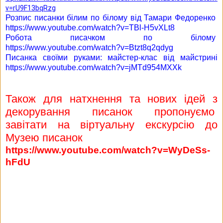
v=rU9F13bqRzg
Розпис писанки білим по білому від Тамари Федоренко
https://www.youtube.com/watch?v=TBl-H5vXLt8
Робота писачком по білому
https://www.youtube.com/watch?v=Btzt8q2qdyg
Писанка своїми руками: майстер-клас від майстрині
https://www.youtube.com/watch?v=jMTd954MXXk
Також для натхнення та нових ідей з
декорування писанок пропонуємо
завітати на віртуальну екскурсію до
Музею писанок
https://www.youtube.com/watch?v=WyDeSs-
hFdU