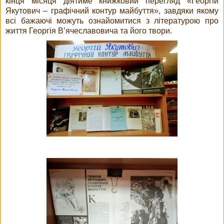
кінця місяця діятиме книжковий перегляд «Георгій
Якутович – графічний контур майбуття», завдяки якому
всі бажаючі можуть ознайомитися з літературою про
життя Георгія В’ячеславовича та його твори.