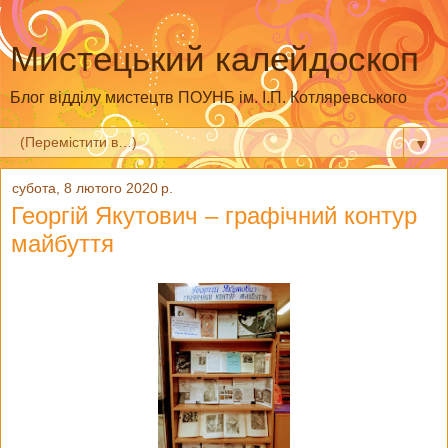
Мистецький калейдоскоп
Блог відділу мистецтв ПОУНБ ім. І.П. Котляревського
▼
субота, 8 лютого 2020 р.
Георгій Якутович – графічний контур
майбуття