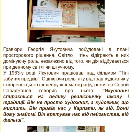
Гравюри Георгія Якутовича побудовані в плані
просторового рішення. Світло і тінь відіграють в них
домінуючу роль, незалежно від того, чи дія відбувається
при денному світлі чи штучному.
У 1963-у році Якутович працював над фільмом “Тіні
забутих предків”. Оцінюючи роль, яку відіграв художник у
створенні цього шедевру кінематографу, режисер Сергій
Параджанов говорив про нього:
“Якутович
спирається на велику реалістичну школу і
традиції. Він не просто художник, а художник, що
мислить. Він привів нас у Карпати, як гід. Вони
йому знайомі. Він врятував нас від пейзанства, від
фальші”.