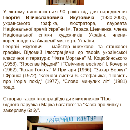
У лютому виповнюється 90 років від дня народження
Георгія В’ячеславовича Якутовича
(1930-2000),
українського графіка, ілюстратора, лауреата
Національної премії України ім. Тараса Шевченка, члена
Національної спілки художників України, члена-
кореспондента Академії мистецтв України.
Георгій Якутович – майстер книжкової та станкової
графіки. Відомий ілюстраціями до творів української
класичної літератури: “Фата Моргана” М. Коцюбинського
(1958), “Ярослав Мудрий” і “Свіччине весілля” І. Кочерги
(1962), “Козак Голота” М.Пригари (1966), “Захар Беркут”
І.Франка (1972), “Кленові листки В. Стефаника”, “Повість
про Ігорів похід” (1977), “Слово минулих літ” (1981)
тощо.
Створив також ілюстрації до дитячих книжок “Про
бідного парубка і Марка багатого” та “Казка про липку і
зажерливу бабу”.