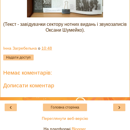
(Текст - завідувачки сектору нотних видань і звукозаписів
Оксани Шумейко).
Інна Загребельна
о
10:48
Надати доступ
Немає коментарів:
Дописати коментар
‹
›
Головна сторінка
Переглянути веб-версію
На платформі
Blogger
.