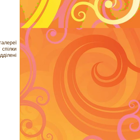
галереї
 спілки
дділені