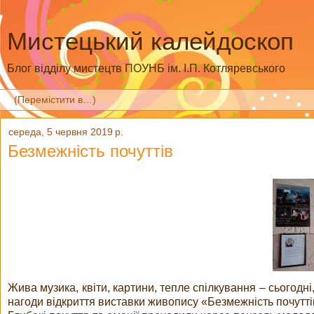
Мистецький калейдоскоп
Блог відділу мистецтв ПОУНБ ім. І.П. Котляревського
середа, 5 червня 2019 р.
Безмежність почуттів
Жива музика, квіти, картини, тепле спілкування – сьогодні
нагоди відкриття виставки живопису «Безмежність почутт