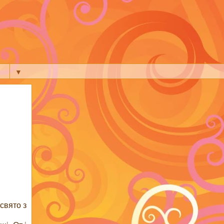
▼
свято з