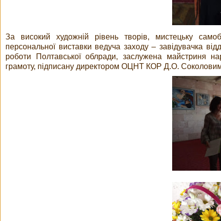
За високий художній рівень творів, мистецьку самобу
персональної виставки ведуча заходу – завідувачка відд
роботи Полтавської облради, заслужена майстриня на
грамоту, підписану директором ОЦНТ КОР Д.О. Соколови