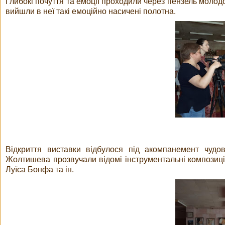
Глибокі почуття та емоції проходили через пензель молодо
вийшли в неї такі емоційно насичені полотна.
Відкриття виставки відбулося під акомпанемент чудов
Жолтишева прозвучали відомі інструментальні композиції
Луїса Бонфа та ін.