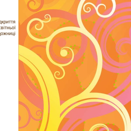
дкриття
вітньої
дожниці