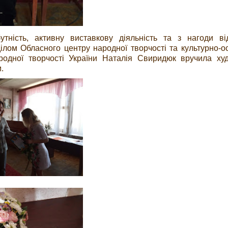
тність, активну виставкову діяльність та з нагоди ві
ілом Обласного центру народної творчості та культурно-ос
родної творчості України Наталія Свиридюк вручила ху
м.