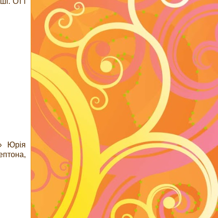
і. От і
і» Юрія
ептона,