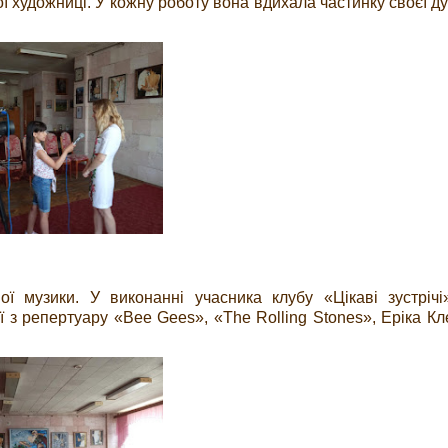
ї художниці. У кожну роботу вона вдихала частинку своєї душ
ої музики. У виконанні учасника клубу «Цікаві зустріч
 з репертуару «Bee Gees», «The Rolling Stones», Еріка Кл