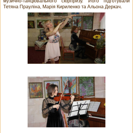
музично-танцювального сюрпризу. Його підготували
Тетяна Прауліна, Марія Кириленко та Альона Деркач.