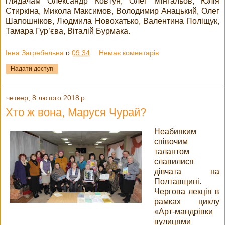
глядачам Олександр Ковтун, Олег Мінгальов, Юлія
Стиркіна, Микола Максимов, Володимир Анацький, Олег
Шапошніков, Людмила Новохатько, Валентина Поліщук,
Тамара Гур’єва, Віталій Бурмака.
Інна Загребельна
о
09:34
Немає коментарів:
Надати доступ
четвер, 8 лютого 2018 р.
Хто ж вона, Маруся Чурай?
Неабияким
співочим
талантом
славилися
дівчата на
Полтавщині.
Чергова лекція в
рамках циклу
«Арт-мандрівки
вулицями