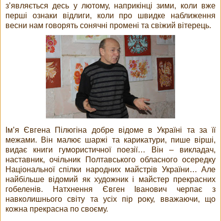
з’являється десь у лютому, наприкінці зими, коли вже
перші ознаки відлиги, коли про швидке наближення
весни нам говорять сонячні промені та свіжий вітерець.
Ім’я Євгена Пілюгіна добре відоме в Україні та за її
межами. Він малює шаржі та карикатури, пише вірші,
видає книги гумористичної поезії… Він – викладач,
наставник, очільник Полтавського обласного осередку
Національної спілки народних майстрів України… Але
найбільше відомий як художник і майстер прекрасних
гобеленів. Натхнення Євген Іванович черпає з
навколишнього світу та усіх пір року, вважаючи, що
кожна прекрасна по своєму.