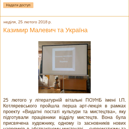
Надати доступ
неділя, 25 лютого 2018 р.
Казимир Малевич та Україна
25 лютого у літературній вітальні ПОУНБ імені І.П.
Котляревського пройшла перша арт-лекція в рамках
проекту «Видатні постаті культури та мистецтва», яку
підготували працівники відділу мистецтв. Вона була
присвячена художнику, одному із засновників нових
напрямків в абстрактному мистецтві – супрематизму та