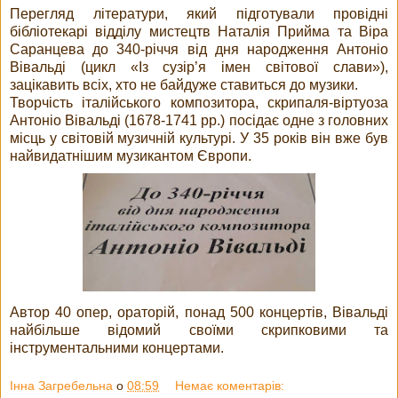
Перегляд літератури, який підготували провідні
бібліотекарі відділу мистецтв Наталія Прийма та Віра
Саранцева до 340-річчя від дня народження Антоніо
Вівальді (цикл «Із сузір’я імен світової слави»),
зацікавить всіх, хто не байдуже ставиться до музики.
Творчість італійського композитора, скрипаля-віртуоза
Антоніо Вівальді (1678-1741 рр.) посідає одне з головних
місць у світовій музичній культурі. У 35 років він вже був
найвидатнішим музикантом Європи.
Автор 40 опер, ораторій, понад 500 концертів, Вівальді
найбільше відомий своїми скрипковими та
інструментальними концертами.
Інна Загребельна
о
08:59
Немає коментарів: