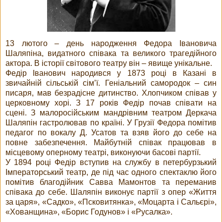
13 лютого – день народження Федора Івановича
Шаляпіна, видатного співака та великого трагедійного
актора. В історії світового театру він – явище унікальне.
Федір Іванович народився у 1873 році в Казані в
звичайній сільській сім’ї. Геніальний самородок – син
писаря, мав безрадісне дитинство. Хлопчиком співав у
церковному хорі. З 17 років Федір почав співати на
сцені. З малоросійським мандрівним театром Деркача
Шаляпін гастролював по країні. У Грузії Федора помітив
педагог по вокалу Д. Усатов та взяв його до себе на
повне забезпечення. Майбутній співак працював в
місцевому оперному театрі, виконуючи басові партії.
У 1894 році Федір вступив на службу в петербурзький
Імператорський театр, де під час одного спектаклю його
помітив благодійник Савва Мамонтов та переманив
співака до себе. Шаляпін виконує партії з опер «Життя
за царя», «Садко», «Псковитянка», «Моцарта і Сальєрі»,
«Хованщина», «Борис Годунов» і «Русалка».