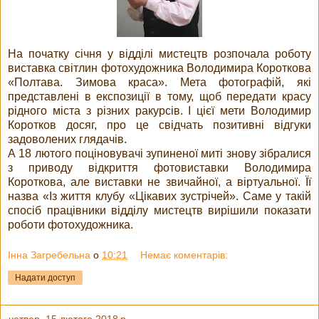
На початку січня у відділі мистецтв розпочала роботу
виставка світлин фотохудожника Володимира Короткова
«Полтава. Зимова краса». Мета фотографій, які
представлені в експозиції в тому, щоб передати красу
рідного міста з різних ракурсів. І цієї мети Володимир
Коротков досяг, про це свідчать позитивні відгуки
задоволених глядачів.
А 18 лютого поціновувачі зупиненої миті знову зібралися
з приводу відкриття фотовиставки Володимира
Короткова, але виставки не звичайної, а віртуальної. Її
назва «Із життя клубу «Цікавих зустрічей». Саме у такій
спосіб працівники відділу мистецтв вирішили показати
роботи фотохудожника.
Інна Загребельна
о
10:21
Немає коментарів:
Надати доступ