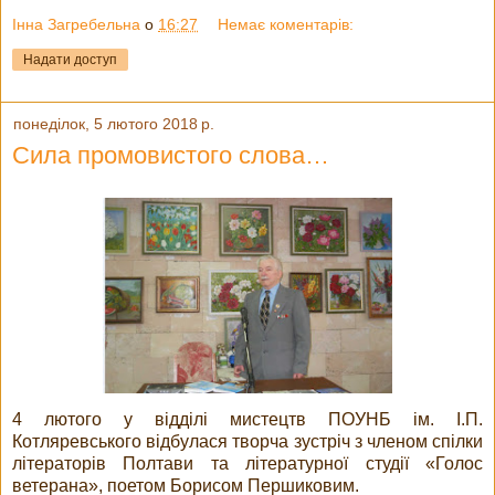
Інна Загребельна
о
16:27
Немає коментарів:
Надати доступ
понеділок, 5 лютого 2018 р.
Сила промовистого слова…
4 лютого у відділі мистецтв ПОУНБ ім. І.П.
Котляревського відбулася творча зустріч з членом спілки
літераторів Полтави та літературної студії «Голос
ветерана», поетом Борисом Першиковим.