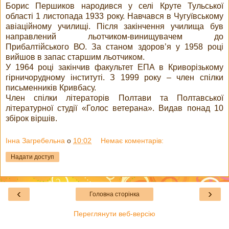
Борис Першиков народився у селі Круте Тульської
області 1 листопада 1933 року. Навчався в Чугуївському
авіаційному училищі. Після закінчення училища був
направлений льотчиком-винищувачем до
Прибалтійського ВО. За станом здоров’я у 1958 році
вийшов в запас старшим льотчиком.
У 1964 році закінчив факультет ЕПА в Криворізькому
гірничорудному інституті. З 1999 року – член спілки
письменників Кривбасу.
Член спілки літераторів Полтави та Полтавської
літературної студії «Голос ветерана». Видав понад 10
збірок віршів.
Інна Загребельна
о
10:02
Немає коментарів:
Надати доступ
‹
›
Головна сторінка
Переглянути веб-версію