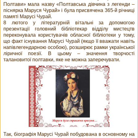
Полтави» мала назву «Полтавська дівчина з легенди –
піснярка Маруся Чурай» і була присвячена 365-й річниці
памяті Марусі Чурай.
8 лютого у літературній вітальні за допомогою
презентації головний бібліотекар відділу мистецтв
переконувала користувачів обласної бібліотеки у тому,
що факт існування Марусі Чурай (якщо її вважати навіть
напівлегендарною особою), розширює рамки української
ліричної поезії. В цьому – значення творчості
талановитої полтавки, яке не можна заперечувати.
Так, біографія Марусі Чурай побудована в основному на