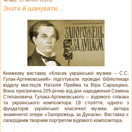
четвер, 15 лютого 2018 р.
Знати й шанувати…
Книжкову виставку «Класик української музики – С.С.
Гулак-Артемовський» підготували провідні бібліотекарі
відділу мистецтв Наталія Прийма та Віра Саранцева.
Вона присвячена 205-річчю від дня народження Семена
Степановича Гулака-Артемовського – відомого співака
та українського композитора 19 століття, одного з
фундаторів української класичної музики, автора
знаменитої опери «Запорожець за Дунаєм». Виставка є
своєрідним творчим портретом відомого композитора.