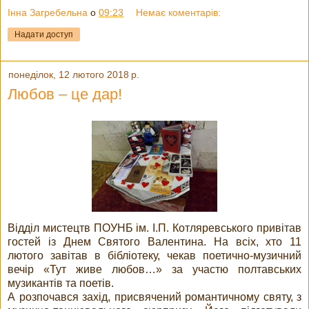
Інна Загребельна
о
09:23
Немає коментарів:
Надати доступ
понеділок, 12 лютого 2018 р.
Любов – це дар!
Відділ мистецтв ПОУНБ ім. І.П. Котляревського привітав
гостей із Днем Святого Валентина. На всіх, хто 11
лютого завітав в бібліотеку, чекав поетично-музичний
вечір «Тут живе любов…» за участю полтавських
музикантів та поетів.
А розпочався захід, присвячений романтичному святу, з