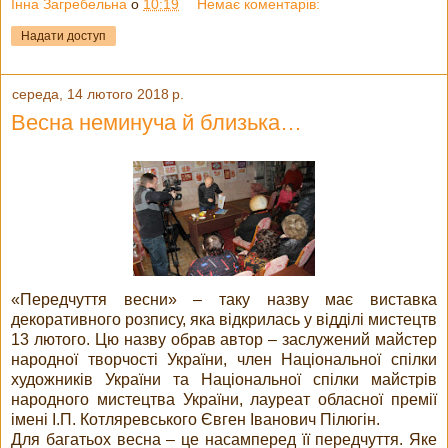
Інна Загребельна
о
10:19
Немає коментарів:
Надати доступ
середа, 14 лютого 2018 р.
Весна неминуча й близька…
«Передчуття весни» – таку назву має виставка
декоративного розпису, яка відкрилась у відділі мистецтв
13 лютого. Цю назву обрав автор – заслужений майстер
народної творчості України, член Національної спілки
художників України та Національної спілки майстрів
народного мистецтва України, лауреат обласної премії
імені І.П. Котляревського Євген Іванович Пілюгін.
Для багатьох весна – це насамперед її передчуття. Яке