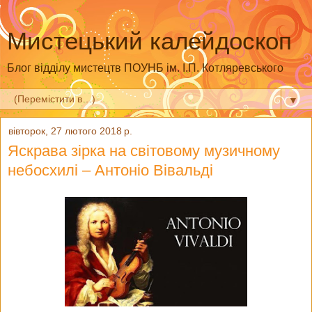
Мистецький калейдоскоп
Блог відділу мистецтв ПОУНБ ім. І.П. Котляревського
▼
вівторок, 27 лютого 2018 р.
Яскрава зірка на світовому музичному
небосхилі – Антоніо Вівальді