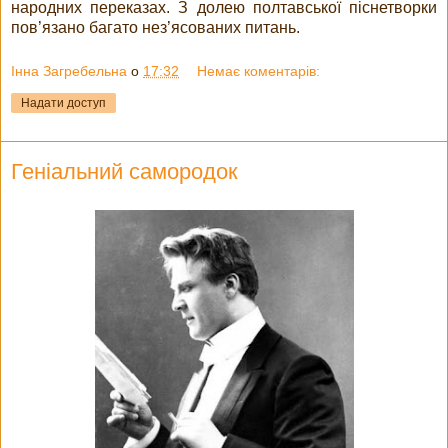
народних переказах. З долею полтавської піснетворки
пов’язано багато нез’ясованих питань.
Інна Загребельна
о
17:32
Немає коментарів:
Надати доступ
Геніальний самородок