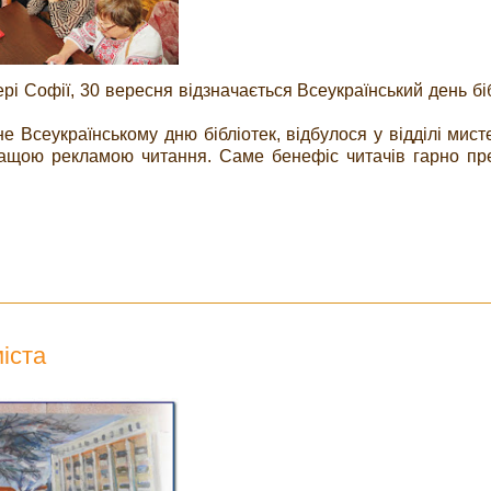
ері Софії, 30 вересня відзначається Всеукраїнський день біб
е Всеукраїнському дню бібліотек, відбулося у відділі мист
ащою рекламою читання. Саме бенефіс читачів гарно пр
іста