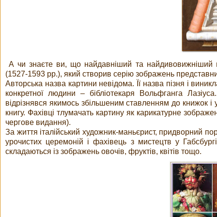
А чи знаєте ви, що найдавніший та найдивовижніший 
(1527-1593 рр.), який створив серію зображень представни
Авторська назва картини невідома. Її назва пізня і виникл
конкретної людини – бібліотекаря Вольфганга Лазіуса.
відрізнявся якимось збільшеним ставленням до книжок і у
книгу. Фахівці тлумачать картину як карикатурне зображе
чергове видання).
За життя італійський художник-маньєрист, придворний пор
урочистих церемоній і фахівець з мистецтв у Габсбургі
складаються із зображень овочів, фруктів, квітів тощо.