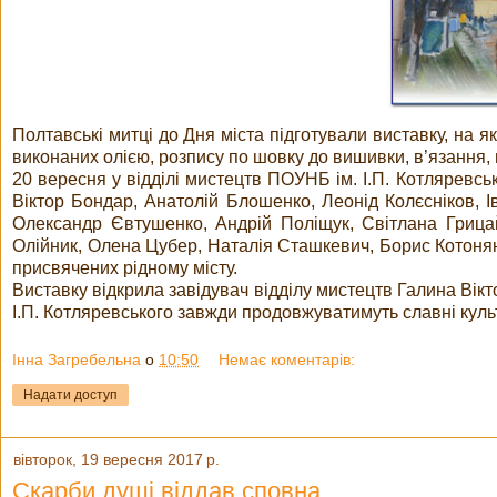
Полтавські митці до Дня міста підготували виставку, на я
виконаних олією, розпису по шовку до вишивки, в’язання, 
20 вересня у відділі мистецтв ПОУНБ ім. І.П. Котляревськ
Віктор Бондар, Анатолій Блошенко, Леонід Колєсніков, 
Олександр Євтушенко, Андрій Поліщук, Світлана Грицай
Олійник, Олена Цубер, Наталія Сташкевич, Борис Котонян
присвячених рідному місту.
Виставку відкрила завідувач відділу мистецтв Галина Вікт
І.П. Котляревського завжди продовжуватимуть славні культ
Інна Загребельна
о
10:50
Немає коментарів:
Надати доступ
вівторок, 19 вересня 2017 р.
Скарби душі віддав сповна...