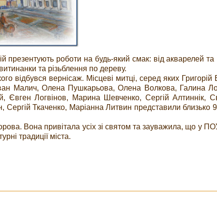
кій презентують роботи на будь-який смак: від акварелей та 
витинанки та різьблення по дереву.
ого відбувся вернісаж. Місцеві митці, серед яких Григорій 
Іван Малич, Олена Пушкарьова, Олена Волкова, Галина Ло
, Євген Логвінов, Марина Шевченко, Сергій Алтиннік, С
, Сергій Ткаченко, Маріанна Литвин представили близько 90
орова. Вона привітала усіх зі святом та зауважила, що у ПО
урні традиції міста.