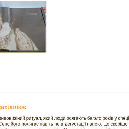
 захоплює
ивовижний ритуал, який люди осягають багато років у спец
Сенс його полягає навіть не в дегустації напою. Це скоріше