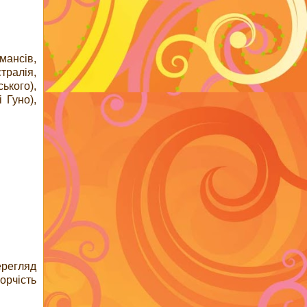
мансів,
тралія,
ького),
 Гуно),
ерегляд
орчість