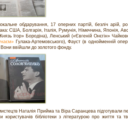
кальне обдарування, 17 оперних партій, безліч арій, ро
ка: США, Болгарія, Італія, Румунія, Німеччина, Японія, Авс
нязь Ігор» Бородіна), Ленський («Євгеній Онєгін» Чайковс
унаєм»
Гулака-Артемовського), Фауст (в однойменній опері
. Вони ввійшли до золотого фонду.
у мистецтв Наталія Прийма та Віра Саранцева підготували п
 користувачів бібліотеки з літературою про життя та тв