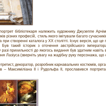
портрет бібліотекаря належить художнику Джузеппе Арчі
ків різних професій, стиль якого імітували багато сучасникі
а при створенні каталога у ХХ столітті. Існує версія, що це
 Був такий історик з оточення австрійського імператор
 разі прихильності до якогось видання був здатним навіть 
ння Лазіуса (зверніть увагу на жадібну руку персонажа, що 
третист, декоратор, розробник карнавальних костюмів, орга
в – Максиміліана II і Рудольфа II, прославився портрет