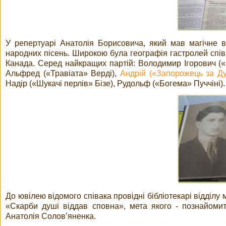
У репертуарі Анатолія Борисовича, який мав магічне во
народних пісень. Широкою була географія гастролей співа
Канада. Серед найкращих партій: Володимир Ігорович («К
Альфред («Травіата» Верді),
Андрій («Запорожець за Д
Надір («Шукачі перлів» Бізе), Рудольф («Богема» Пуччіні)
До ювілею відомого співака провідні бібліотекарі відділ
«Скарби душі віддав сповна», мета якого - познайомити
Анатолія Солов’яненка.