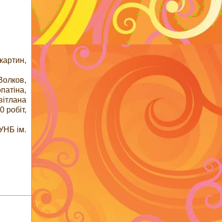
картин,
Волков,
патіна,
вітлана
 робіт,
УНБ ім.