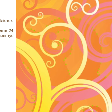
ліотек.
ецтв 24
езентує