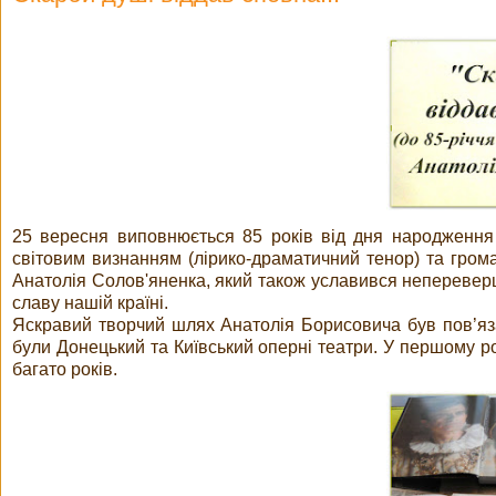
25 вересня виповнюється 85 років від дня народження 
світовим визнанням (лірико-драматичний тенор) та грома
Анатолія Солов'яненка, який також уславився непереверш
славу нашій країні.
Яскравий творчий шлях Анатолія Борисовича був пов’яз
були Донецький та Київський оперні театри. У першому р
багато років.