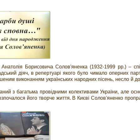
Анатолія Борисовича Солов'яненка (1932-1999 рр.) – спі
дський діяч, в репертуарі якого було чимало оперних парті
еним виконанням українських народних пісень, несло й до
аний з багатьма провідними колективами України, але ос
озпочалося його творче життя. В Києві Солов'яненко проп