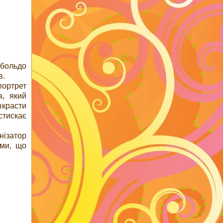
мбольдо
в.
 портрет
а, який
вкрасти
стискає
нізатор
ами, що