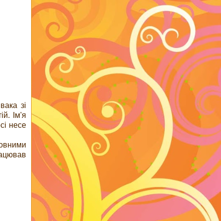
вака зі
й. Ім'я
сі несе
новними
рацював