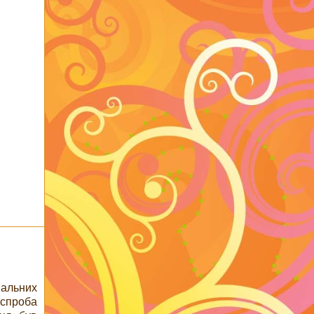
іальних
 спроба